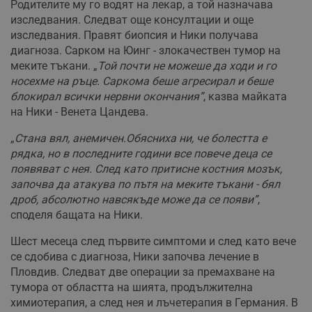
Родителите му го водят на лекар, а той назначава
изследвания. Следват още консултации и още
изследвания. Правят биопсия и Ники получава
диагноза. Сарком на Юинг - злокачествен тумор на
меките тъкани. „
Той почти не можеше да ходи и го
носехме на ръце. Саркома беше агресирал и беше
блокирал всички нервни окончания”
, казва майката
на Ники - Венета Цандева.
„
Стана вял, анемичен.Обясниха ни, че болестта е
рядка, но в последните години все повече деца се
появяват с нея. След като притисне костния мозък,
започва да атакува по пътя на меките тъкани - бял
дроб, абсолютно навсякъде може да се появи”
,
споделя бащата на Ники.
Шест месеца след първите симптоми и след като вече
се сдобива с диагноза, Ники започва лечение в
Пловдив. Следват две операции за премахване на
тумора от областта на шията, продължителна
химиотерапия, а след нея и лъчетерапия в Германия. В