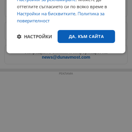
оттеглите съгласието си по всяко време в
Следвай ни в Google News
→
Настройки на бисквитките
.
Политика за
поверителност
Предпочитани източници
→
НАСТРОЙКИ
ДА, КЪМ САЙТА
Изпращайте снимки и информация на
Строго
Ефективност
news@dunavmost.com
необходимо
РЕКЛАМА
Таргетиране
Функционалност
Некласифицирани