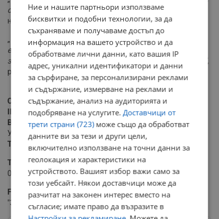
Ние и нашите партньори използваме
сме скрили от него по никакъв начин
”, казва майката
бисквитки и подобни технологии, за да
на Ники.
съхраняваме и получаваме достъп до
„Н
амира някакви сили, не знам откъде. Неприятно му
информация на вашето устройство и да
е - при всяко влизане, всеки следващ курс, но стиска
обработваме лични данни, като вашия IP
зъби и после отново става весел. Със страхотен дух е”
,
адрес, уникални идентификатори и данни
разказва баща му.
за сърфиране, за персонализирани реклами
и съдържание, измерване на реклами и
съдържание, анализ на аудиторията и
Сметка
IBAN:
BG74UNCR70001523377821
подобряване на услугите.
Доставчици от
BIC:
UNCRBGSF
трети страни (723)
може също да обработват
Уникредит Булбанк АД
данните ви за тези и други цели,
Титуляр:
Николай Сергеев Цандев
включително използване на точни данни за
геолокация и характеристики на
Телефон за връзка
устройството. Вашият избор важи само за
0895 469 920 - Виолета Цандева /майка на Ники/
този уебсайт. Някои доставчици може да
Facebook група
разчитат на законен интерес вместо на
"Заедно за Ники - по-лесно е!" - благотворителен базар
съгласие; имате право да възразите в
Настройки за рекламиране
. Можете да