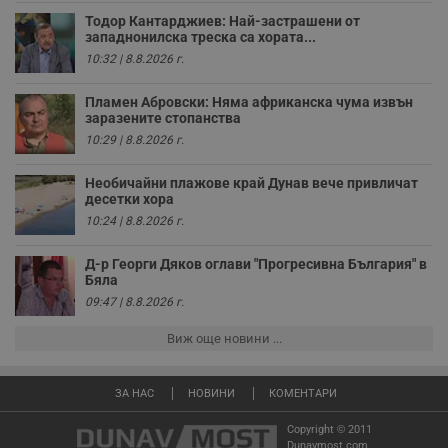
к
ч
Тодор Кантарджиев: Най-застрашени от
п
западнонилска треска са хората...
с
б
10:32 | 8.8.2026 г.
__cf_bm
29
Т
Cloudflare Inc.
минути
с
Пламен Абровски: Няма африканска чума извън
.twitter.com
59
р
заразените стопанства
секунди
м
10:29 | 8.8.2026 г.
б
о
у
Необичайни плажове край Дунав вече привличат
п
десетки хора
о
и
10:24 | 8.8.2026 г.
т
receive-cookie-deprecation
.hit.gemius.pl
1 година
Т
Д-р Георги Дяков оглави "Прогресивна България" в
с
Бяла
с
н
09:47 | 8.8.2026 г.
н
п
Виж още новини ...
б
п
с
о
ЗА НАС
НОВИНИ
КОМЕНТАРИ
с
а
р
Copyright © 2011
у
Dunavmost.com