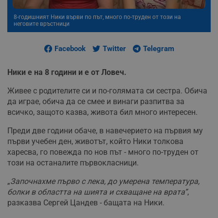
8-годишният Ники върви по път, много по-труден от този на
неговите връстници
Facebook
Twitter
Telegram
Ники е на 8 години и е от Ловеч.
Живее с родителите си и по-голямата си сестра. Обича
да играе, обича да се смее и винаги разпитва за
всичко, защото казва, живота бил много интересен.
Преди две години обаче, в навечерието на първия му
първи учебен ден, животът, който Ники толкова
харесва, го повежда по нов път - много по-труден от
този на останалите първокласници.
„
Започнахме първо с лека, до умерена температура,
болки в областта на шията и схващане на врата”
,
разказва Сергей Цандев - бащата на Ники.