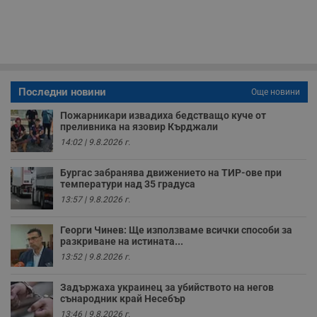
59
р
секунди
м
б
о
у
п
о
и
т
Последни новини
Още новини
receive-cookie-deprecation
.hit.gemius.pl
1 година
Т
с
Пожарникари извадиха бедстващо куче от
с
преливника на язовир Кърджали
н
н
14:02 | 9.8.2026 г.
п
б
п
Бургас забранява движението на ТИР-ове при
с
температури над 35 градуса
о
13:57 | 9.8.2026 г.
с
а
р
Георги Чинев: Ще използваме всички способи за
у
з
разкриване на истината...
з
13:52 | 9.8.2026 г.
п
ASP.NET_SessionId
Сесия
Т
Microsoft
Задържаха украинец за убийството на негов
с
Corporation
сънародник край Несебър
D
www.dunavmost.com
п
13:46 | 9.8.2026 г.