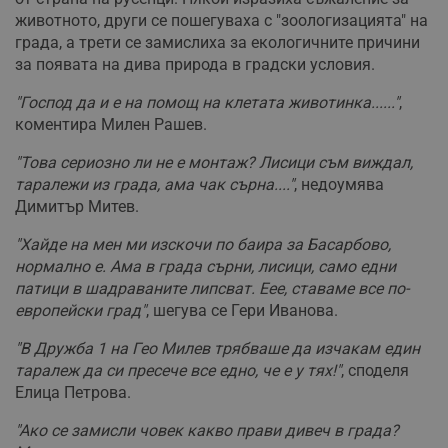
животното, други се пошегуваха с "зоологизацията" на
града, а трети се замислиха за екологичните причини
за появата на дива природа в градски условия.
"Господ да и е на помощ на клетата животинка......"
,
коментира Милен Рашев.
"Това сериозно ли не е монтаж? Лисици съм виждал,
таралежи из града, ама чак сърна...."
, недоумява
Димитър Митев.
"Хайде на мен ми изскочи по баира за Басарбово,
нормално е. Ама в града сърни, лисици, само едни
патици в шадраваните липсват. Еее, ставаме все по-
европейски град"
, шегува се Гери Иванова.
"В Дружба 1 на Гео Милев трябваше да изчакам един
таралеж да си пресече все едно, че е у тях!"
, споделя
Елица Петрова.
"Ако се замисли човек какво прави дивеч в града?