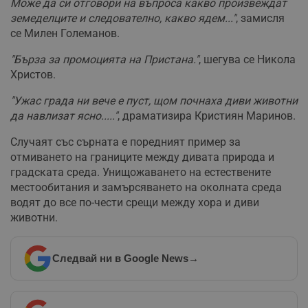
Може да си отговори на въпроса какво произвеждат
земеделците и следователно, какво ядем..."
, замисля
се Милен Големанов.
"Бърза за промоцията на Пристана."
, шегува се Никола
Христов.
"Ужас града ни вече е пуст, щом почнаха диви животни
да навлизат ясно....."
, драматизира Кристиян Маринов.
Случаят със сърната е поредният пример за
отмиването на границите между дивата природа и
градската среда. Унищожаването на естествените
местообитания и замърсяването на околната среда
водят до все по-чести срещи между хора и диви
животни.
Следвай ни в Google News
→