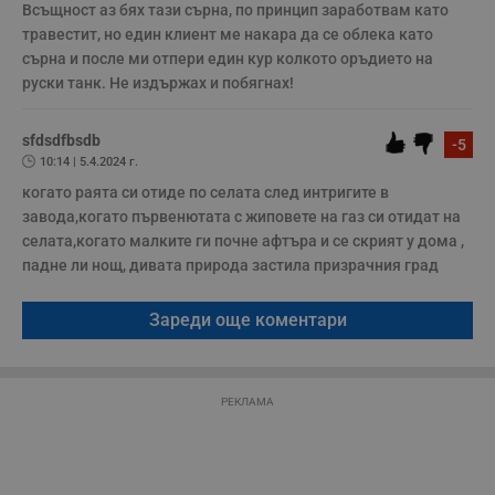
Всъщност аз бях тази сърна, по принцип заработвам като 
Строго необходимите бисквитки позволяват основната
травестит, но един клиент ме накара да се облека като 
функционалност на уебсайта, като потребителско
сърна и после ми отпери един кур колкото оръдието на 
влизане и управление на акаунта. Уебсайтът не може да
руски танк. Не издържах и побягнах!
се използва правилно без строго необходими
бисквитки.
Валиден
sfdsdfbsdb
-5
Име
Доставчик
/
Домейн
О
до
10:14 | 5.4.2024 г.
__RequestVerificationToken
Сесия
Т
Microsoft
когато раята си отиде по селата след интригите в 
п
Corporation
завода,когато първенютата с жиповете на газ си отидат на 
ф
www.dunavmost.com
з
селата,когато малките ги почне афтъра и се скрият у дома , 
п
и
падне ли нощ, дивата природа застила призрачния град 
п
A
т
Зареди още коментари
е
д
н
п
с
у
РЕКЛАМА
и
ф
н
м
Т