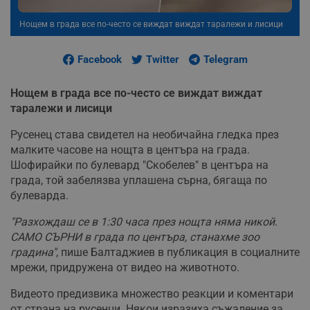
Нощем в града все по-често се виждат виждат таралежи и лисици
Facebook
Twitter
Telegram
Нощем в града все по-често се виждат виждат
таралежи и лисици
Русенец става свидетел на необичайна гледка през
малките часове на нощта в центъра на града.
Шофирайки по булевард "Скобелев" в центъра на
града, той забелязва уплашена сърна, бягаща по
булеварда.
"Разхождаш се в 1:30 часа през нощта няма никой.
САМО СЪРНИ в града по центъра, станахме зоо
градина"
, пише Балтаджиев в публикация в социалните
мрежи, придружена от видео на животното.
Видеото предизвика множество реакции и коментари
от страна на русенци. Някои изразиха съжаление за