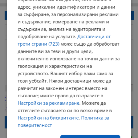
адрес, уникални идентификатори и данни
за сърфиране, за персонализирани реклами
Напиши коментар!
и съдържание, измерване на реклами и
съдържание, анализ на аудиторията и
подобряване на услугите.
Доставчици от
трети страни (723)
може също да обработват
данните ви за тези и други цели,
включително използване на точни данни за
геолокация и характеристики на
устройството. Вашият избор важи само за
този уебсайт. Някои доставчици може да
разчитат на законен интерес вместо на
Остават
2000
символа
съгласие; имате право да възразите в
ОБНОВИ
Поради зачестилите злоупотреби в сайта, за да оставите анонимен
Настройки за рекламиране
. Можете да
коментар или да гласувате изискваме да се идентифицирате с
оттеглите съгласието си по всяко време в
google акаунт.
Настройки на бисквитките
.
Политика за
Натискайки на бутона "Вход с google" по-долу, коментарът ви ще
поверителност
бъде публикуван анонимно под псевдонима който сте попълнили
по-горе в полето "Твоето име". Никаква лична информация за вас
няма да бъде съхранявана при нас или показвана на други