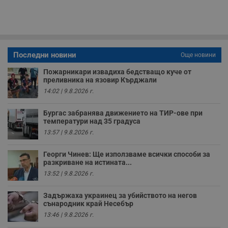
с
п
о
р
п
н
п
к
Последни новини
Още новини
ч
п
Пожарникари извадиха бедстващо куче от
с
преливника на язовир Кърджали
б
14:02 | 9.8.2026 г.
__cf_bm
29
Т
Cloudflare Inc.
минути
с
.twitter.com
59
р
Бургас забранява движението на ТИР-ове при
секунди
м
температури над 35 градуса
б
о
13:57 | 9.8.2026 г.
у
п
о
Георги Чинев: Ще използваме всички способи за
и
разкриване на истината...
т
13:52 | 9.8.2026 г.
receive-cookie-deprecation
.hit.gemius.pl
1 година
Т
с
Задържаха украинец за убийството на негов
с
н
сънародник край Несебър
н
13:46 | 9.8.2026 г.
п
б