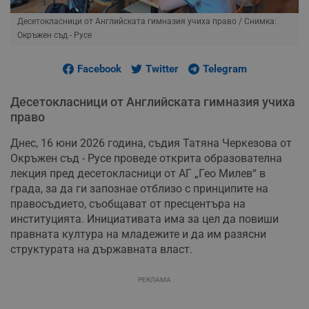
Десетокласници от Английската гимназия учиха право
/ Снимка:
Окръжен съд - Русе
Facebook
Twitter
Telegram
Десетокласници от Английската гимназия учиха
право
Днес, 16 юни 2026 година, съдия Татяна Черкезова от
Окръжен съд - Русе проведе открита образователна
лекция пред десетокласници от АГ „Гео Милев“ в
града, за да ги запознае отблизо с принципите на
правосъдието, съобщават от пресцентъра на
институцията. Инициативата има за цел да повиши
правната култура на младежите и да им разясни
структурата на държавната власт.
РЕКЛАМА