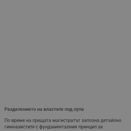
Разделението на властите под лупа
По време на срещата магистратът запозна детайлно
гимназистите с фундаменталния принцип за