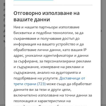
В края на образователната среща всеки от
присъстващите ученици получи като подарък личен
Отговорно използване на
екземпляр от Конституцията на Република България.
вашите данни
Предоставените книжки пристигнаха като символ на
значението на основния закон за утвърждаване на
Ние и нашите партньори използваме
демократичните ценности, върховенството на правото
бисквитки и подобни технологии, за да
и гарантирането на основните човешки свободи сред
съхраняваме и получаваме достъп до
младото поколение в Русе.
информация на вашето устройство и да
обработваме лични данни, като вашия IP
адрес, уникални идентификатори и данни
Следвай ни в Google News
→
за сърфиране, за персонализирани реклами
и съдържание, измерване на реклами и
съдържание, анализ на аудиторията и
Предпочитани източници
→
подобряване на услугите.
Доставчици от
трети страни (723)
може също да обработват
данните ви за тези и други цели,
Изпращайте снимки и информация на
news@dunavmost.com
включително използване на точни данни за
геолокация и характеристики на