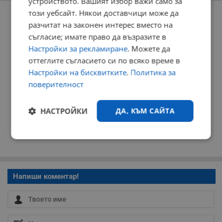
устройството. Вашият избор важи само за
РЕКЛАМА
този уебсайт. Някои доставчици може да
разчитат на законен интерес вместо на
съгласие; имате право да възразите в
Настройки за рекламиране
. Можете да
оттеглите съгласието си по всяко време в
Настройки на бисквитките
.
Политика за
поверителност
НАСТРОЙКИ
ДА, КЪМ САЙТА
Строго
Ефективност
необходимо
Напиши коментар!
Таргетиране
Функционалност