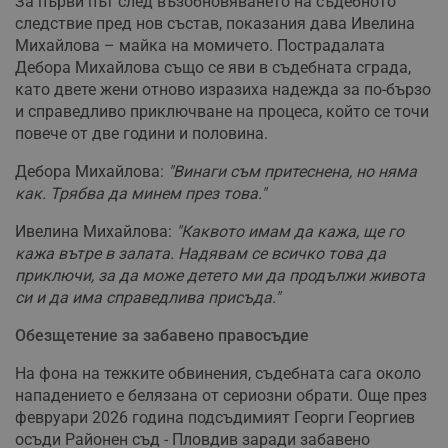
За първи път след възобновяването на съдебното
следствие пред нов състав, показания дава Ивелина
Михайлова – майка на момичето. Пострадалата
Дебора Михайлова също се яви в съдебната сграда,
като двете жени отново изразиха надежда за по-бързо
и справедливо приключване на процеса, който се точи
повече от две години и половина.
Дебора Михайлова:
"Винаги съм притеснена, но няма
как. Трябва да минем през това."
Ивелина Михайлова:
"Каквото имам да кажа, ще го
кажа вътре в залата. Надявам се всичко това да
приключи, за да може детето ми да продължи живота
си и да има справедлива присъда."
Обезщетение за забавено правосъдие
На фона на тежките обвинения, съдебната сага около
нападението е белязана от сериозни обрати. Още през
февруари 2026 година подсъдимият Георги Георгиев
осъди Районен съд - Пловдив заради забавено