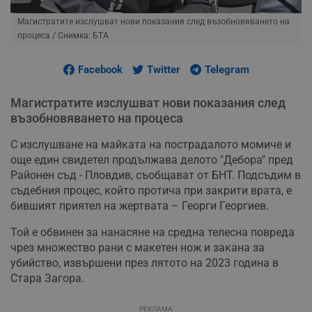
Магистратите изслушват нови показания след възобновяването на
процеса
/ Снимка: БТА
Facebook
Twitter
Telegram
Магистратите изслушват нови показания след
възобновяването на процеса
С изслушване на майката на пострадалото момиче и
още един свидетел продължава делото "Дебора" пред
Районен съд - Пловдив, съобщават от БНТ. Подсъдим в
съдебния процес, който протича при закрити врата, е
бившият приятел на жертвата – Георги Георгиев.
Той е обвинен за нанасяне на средна телесна повреда
чрез множество рани с макетен нож и закана за
убийство, извършени през лятото на 2023 година в
Стара Загора.
РЕКЛАМА