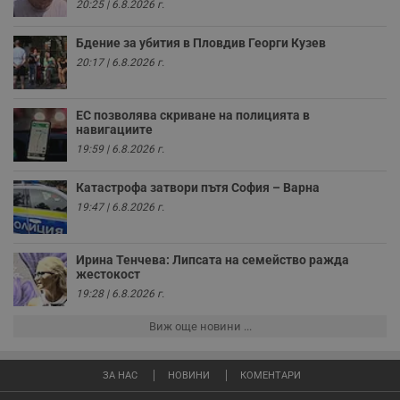
у
20:25 | 6.8.2026 г.
з
з
п
Бдение за убития в Пловдив Георги Кузев
20:17 | 6.8.2026 г.
ASP.NET_SessionId
Сесия
Т
Microsoft
с
Corporation
D
www.dunavmost.com
п
ЕС позволява скриване на полицията в
и
т
навигациите
к
19:59 | 6.8.2026 г.
п
и
у
Катастрофа затвори пътя София – Варна
р
к
19:47 | 6.8.2026 г.
п
д
д
п
Ирина Тенчева: Липсата на семейство ражда
у
жестокост
19:28 | 6.8.2026 г.
Виж още новини ...
Доставчик
/
Валиден
Валиден
Име
Име
Доставчик
/
Домейн
Описание
Описание
Домейн
Доставчик
/
до
Валиден
до
Име
Описание
ЗА НАС
НОВИНИ
КОМЕНТАРИ
Домейн
до
_sharedID
__Secure-
.dunavmost.com
.youtube.com
11
Тази бисквитка се
5 месеца