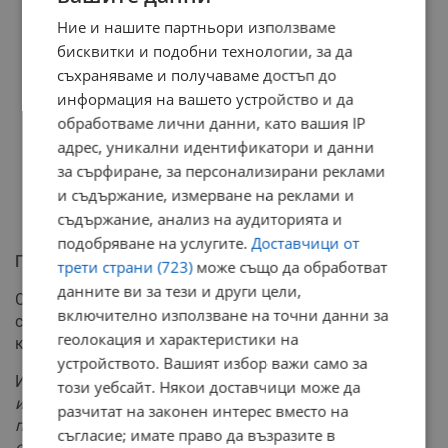
Ние и нашите партньори използваме
бисквитки и подобни технологии, за да
съхраняваме и получаваме достъп до
информация на вашето устройство и да
обработваме лични данни, като вашия IP
адрес, уникални идентификатори и данни
за сърфиране, за персонализирани реклами
и съдържание, измерване на реклами и
съдържание, анализ на аудиторията и
подобряване на услугите.
Доставчици от
Предстоящи експертизи
трети страни (723)
може също да обработват
данните ви за тези и други цели,
След приключване на разпитите на настоящите
включително използване на точни данни за
свидетели, съдебният процес се очаква да навлезе в
геолокация и характеристики на
ключова фактологична фаза.
устройството. Вашият избор важи само за
Ивелина Косева:
"Медицинските лица вече бяха
този уебсайт. Някои доставчици може да
изслушани. На следващото съдебно заседание
разчитат на законен интерес вместо на
предстои да преминем към заключенията на
съгласие; имате право да възразите в
експертизите – медицински и технически."