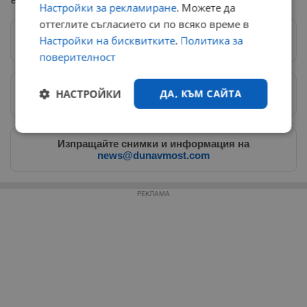
Настройки за рекламиране
. Можете да
оттеглите съгласието си по всяко време в
Настройки на бисквитките
.
Политика за
Следвай ни в Google News
→
поверителност
НАСТРОЙКИ
ДА, КЪМ САЙТА
Предпочитани източници
→
Строго
Ефективност
Изпращайте снимки и информация на
необходимо
news@dunavmost.com
РЕКЛАМА
Таргетиране
Функционалност
Некласифицирани