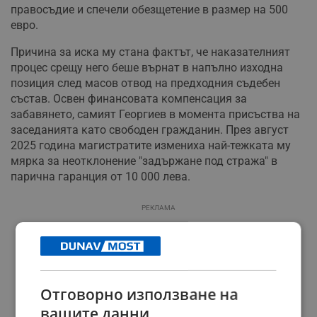
правосъдие и спечели обезщетение в размер на 500
евро.
Причина за иска му стана фактът, че наказателният
процес срещу него беше върнат в напълно изходна
позиция след масов отвод на предходния съдебен
състав. Освен финансовата компенсация за
забавянето, самият Георгиев в момента присъства на
заседанията като свободен гражданин. През август
2025 година магистратите измениха най-тежката му
мярка за неотклонение "задържане под стража" в
парична гаранция от 10 000 лева.
РЕКЛАМА
Отговорно използване на
вашите данни