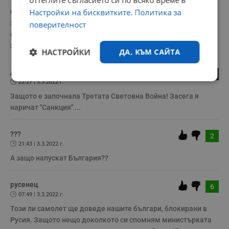
Настройки на бисквитките
.
Политика за
Ония запад-налите гонят руснаците отвсякъде-за тях 
знаем,че са параноични идиоти, ама и наш'те, ако го правят 
поверителност
скрито и малодушно против волята на народа....мале, мале, 
жална им майка !
НАСТРОЙКИ
ДА, КЪМ САЙТА
До 2
0
Строго
Ефективност
22:27 | 3.3.2022 г.
необходимо
Защото е започнала Третата Световна Война! Засега я 
наричат "Санкция" ...
Таргетиране
Функционалност
???
2
21:43 | 3.3.2022 г.
А защо напускат България??
Некласифицирани
русенец
6
07:49 | 3.3.2022 г.
Този ли самолет ще доведе нашите българи, блокирани в 
Русия. Защото нещо доколкото си спомням министърката 