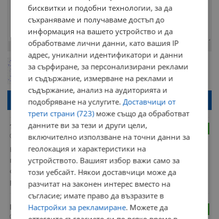
бисквитки и подобни технологии, за да
съхраняваме и получаваме достъп до
информация на вашето устройство и да
обработваме лични данни, като вашия IP
Остават
2000
символа
адрес, уникални идентификатори и данни
ОБНОВИ
за сърфиране, за персонализирани реклами
Поради зачестилите злоупотреби в сайта, за да оставите анонимен
коментар или да гласувате изискваме да се идентифицирате с
и съдържание, измерване на реклами и
google акаунт.
съдържание, анализ на аудиторията и
Натискайки на бутона "Вход с google" по-долу, коментарът ви ще
подобряване на услугите.
Доставчици от
бъде публикуван анонимно под псевдонима който сте попълнили
по-горе в полето "Твоето име". Никаква лична информация за вас
трети страни (723)
може също да обработват
няма да бъде съхранявана при нас или показвана на други
данните ви за тези и други цели,
потребители.
?+?
2
включително използване на точни данни за
10:35 | 4.3.2022 г.
геолокация и характеристики на
Какво означава "българи блокирани в Русия"? Никой не ги 
устройството. Вашият избор важи само за
притеснява и никой не ги гони от там, имат си всичко, ходят 
този уебсайт. Някои доставчици може да
спокойно на работа и на училище ! Въпросът е, кой гони 
руснаци от България ????
разчитат на законен интерес вместо на
съгласие; имате право да възразите в
Настройки за рекламиране
. Можете да
lo6o
3
23:02 | 3.3.2022 г.
оттеглите съгласието си по всяко време в