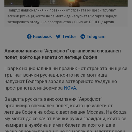
Навръх националния ни празник - от страната ни ще си тръгнат
всички руснаци, които не са могли да напуснат България заради
затвореното въздушно пространство
/ Снимка: БГНЕС / Архив
Facebook
Twitter
Telegram
Авиокомпанията "Аерофлот" организира специален
полет, който ще излети от летище София
Навръх националния ни празник - от страната ни ще си
тръгнат всички руснаци, които не са могли да
напуснат България заради затвореното въздушно
пространство, информира
NOVA.
За целта руската авиокомпания "Аерофлот"
организира специален полет, който ще излети от
летище София на обяд с дестинация Москва. На борда
му могат да се качат всички руски граждани, които се
намират в чужбина и имат билети за която и да е
руска авиокомпания, но не са могли да излетят преди