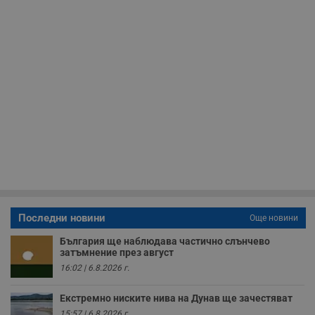
у
и
ф
н
м
Т
и
п
у
з
б
VISITOR_PRIVACY_METADATA
5 месеца
Т
YouTube
4
с
.youtube.com
седмици
с
с
п
и
п
т
в
с
Последни новини
Още новини
з
с
България ще наблюдава частично слънчево
п
о
затъмнение през август
р
16:02 | 6.8.2026 г.
п
н
п
Екстремно ниските нива на Дунав ще зачестяват
к
ч
15:57 | 6.8.2026 г.