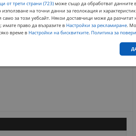
ризъм русе
бар мастър на българия
и от трети страни (723)
може също да обработват данните в
 използване на точни данни за геолокация и характеристик
 само за този уебсайт. Някои доставчици може да разчитат 
РЕКЛАМА
; имате право да възразите в
Настройки за рекламиране
. М
сяко време в
Настройки на бисквитките
.
Политика за повер
Д
Ефективност
Таргетиране
Функционалност
Н
еобходимо
Ефективност
Таргетиране
Функционалност
Неклас
исквитки позволяват основната функционалност на уебсайта, като потребителско
не може да се използва правилно без строго необходими бисквитки.