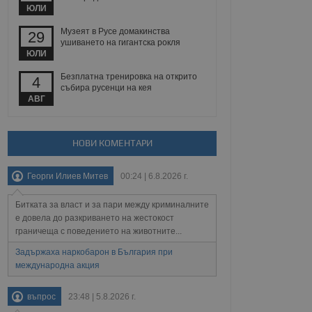
йният потребител може
ЮЛИ
 уебсайт.
Музеят в Русе домакинства
29
ушиването на гигантска рокля
ЮЛИ
Описание
Безплатна тренировка на открито
4
събира русенци на кея
ребителски
елското поведение и
АВГ
раници на сайта. Тя
яване на сайта. Тя
не на прегледи на
формация, която е
взаимодействат с
нкционалност в целия
прекарано на
редпочитанията на
НОВИ КОМЕНТАРИ
 сайтове; тя може
остта на социалните
тора на сайта.
използва новата или
Георги Илиев Митев
00:24 | 6.8.2026 г.
елски взаимодействия
нето и потребителския
Битката за власт и за пари между криминалните
рез събиране на данни
е довела до разкриването на жестокост
 помага за
граничеща с поведението на животните...
отребителите се
тапите на тестване.
Задържаха наркобарон в България при
международна акция
тистически данни,
 броя на посещенията,
 са били заредени.
елския опит.
въпрос
23:48 | 5.8.2026 г.