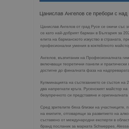
Цанислав Ангелов се пребори с над
Цанислав Ангелов от град Русе се окичи със з
се като най-добрият барман в България за 2
елита на барманското изкуство в страната, п
професионални умения в коктейлното майсто
Ангелов, възпитаник на Професионалната гимн
включващи теоретични панели и практически п
достигне до финалната фаза на надпреварата
Кулминацията на състезанието се състоя на 2
два напрегнати кръга. Русенският майстор на
безупречното си представяне и оригиналната с
Сред зрителите бяха близки на участниците, 
на екипите, отговарящи за развитието на алк
съставено от международни експерти в област
бранд посланик за марката Schweppes, Alessand