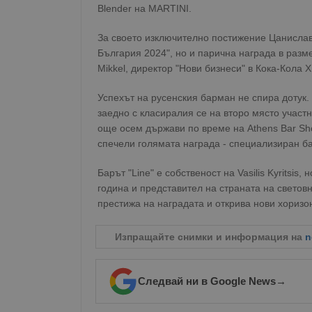
Blender на MARTINI.
За своето изключително постижение Цанислав
България 2024", но и парична награда в разм
Mikkel, директор "Нови бизнеси" в Кока-Кола Х
Успехът на русенския барман не спира дотук.
заедно с класиралия се на второ място участ
още осем държави по време на Athens Bar S
спечели голямата награда - специализиран бар
Барът "Line" е собственост на Vasilis Kyritsis
година и представител на страната на свето
престижа на наградата и открива нови хоризо
Изпращайте снимки и информация на
n
Следвай ни в Google News
→