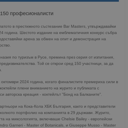
 150 професионалисти
латото в престижното състезание Bar Masters, утвърждавайки
024 година. Шестото издание на емблематичния конкурс събра
редоставяйки арена за обмен на опит и демонстрация на
рство.
азия по туризъм в Русе, премина през серия от изпитания,
редизвикателства. Той се открои сред 150 участници, за да
.
 октомври 2024 година, когато финалистите премериха сили в
 коктейли плени вниманието на журито и публиката с
и авторска креация - коктейлът "Бонд на Балканите".
партньори на Кока-Кола ХБК България, както и представители
охолното портфолио на компанията в 29 държави. Журито,
та на миксологията, включваше Chelsie Bailey - европейски
ro Garneri - Master of Botanicals, и Giuseppe Musso - Master