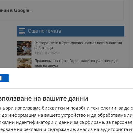
ници в Google
→
Още по темата
Ресторантите в Русе масово наемат непълнолетни
работници
14:39 | 8.7.2025 г.
Празникът на торта Гараш записва участници до
края на август
17:01 | 5.8.2026 г.
Цъфтеж на водорасли остави русенските рибари
без улов
16:32 | 5.8.2026 г.
зползване на вашите данни
Младежкият дом в Русе става част от
международен център
16:16 | 5.8.2026 г.
ньори използваме бисквитки и подобни технологии, за да 
 до информация на вашето устройство и да обработваме ли
никални идентификатори и данни за сърфиране, за персона
ерване на реклами и съдържание, анализ на аудиторията и
 ангелов
коктейл бонд на балканите
schweppes