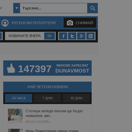
И
РУСЕНСКИ РЕПОРТЕРИ
СНИМАЙ
НОВИНИТЕ ВЧЕРА
98
147397
ФЕНОВЕ ХАРЕСВАТ
DUNAVMOST
НАЙ-ЧЕТЕНИ НОВИНИ
24 ЧАСА
7 ДНИ
30 ДНИ
Стотици хиляди пенсии ще бъдат
намалени, ако...
08:14 | 5.8.2026 г.
Иван Демерджиев смени трима