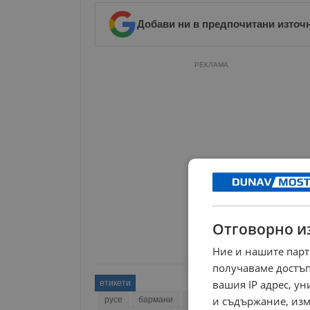
Добави ни в предпочитани източ
РЕКЛАМА
Отговорно и
Ние и нашите парт
получаваме достъп
вашия IP адрес, у
етикети
и съдържание, изм
русе
бармани
bar masters 2024
цанислав