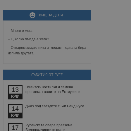
ВИЦ НА ДЕНЯ
не, зададена от уеб
 ASP.NET MVC
спре неразрешеното
т, известно като
– Много е жега!
тове. Той не съдържа
щожава при затваряне
– Е, колко пък да е жега?
– Отварям хладилника и гледам – едната бира
ение на съгласието на
изпила другата...
ст за тяхното
а данни за съгласието
ични политики и
антира, че техните
 сесии.
СЪБИТИЯ ОТ РУСЕ
аничаване между хората
а, за да се правят
Гигантски костилки и семена
хния уебсайт.
13
превземат залите на Екомузея в...
ЮЛИ
сигнализира на
 на бисквитките,
Джаз под звездите с Биг Бенд Русе
14
а съответствие и
ндарти и
ЮЛИ
ck и предоставя
Русенската опера превзема
17
требител използва
Белоградчишките скали