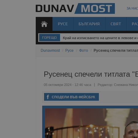
ЗА НАС
РУСЕ
БЪЛГАРИЯ
СВЯТ
РА
ГОРЕЩО
Край на изписването на цените в левове и
Dunavmost
/
Русе
/
Фото
/
Русенец спечели титла
Русенец спечели титлата "
05 октомври 2024 - 12:46 часа
Редактор:
Снежана Нико
СПОДЕЛИ ВЪВ ФЕЙСБУК