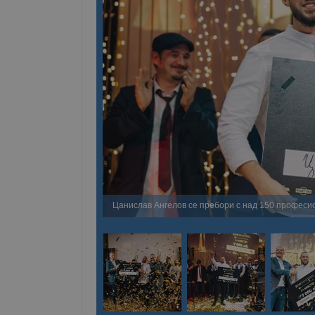
Цанислав Ангелов се пребори с над 150 професи