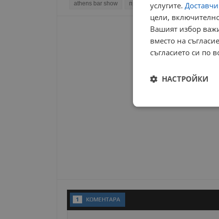
athens bar show
професионална гимназия по ту
услугите.
Доставчиц
цели, включително
Вашият избор важи
вместо на съгласие
съгласието си по в
НАСТРОЙКИ
Строго
необходимо
Строго н
1
KОМЕНТАРA
Строго необходимите б
на акаунта. Уебсайтът 