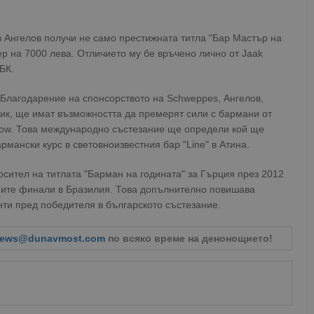
 Ангелов получи не само престижната титла "Бар Мастър на
ер на 7000 лева. Отличието му бе връчено лично от Jaak
БК.
 Благодарение на спонсорството на Schweppes, Ангелов,
ник, ще имат възможността да премерят сили с бармани от
how. Това международно състезание ще определи кой ще
мански курс в световноизвестния бар "Line" в Атина.
, носител на титлата "Барман на годината" за Гърция през 2012
вните финали в Бразилия. Това допълнително повишава
нти пред победителя в българското състезание.
ews@dunavmost.com
по всяко време на денонощието!