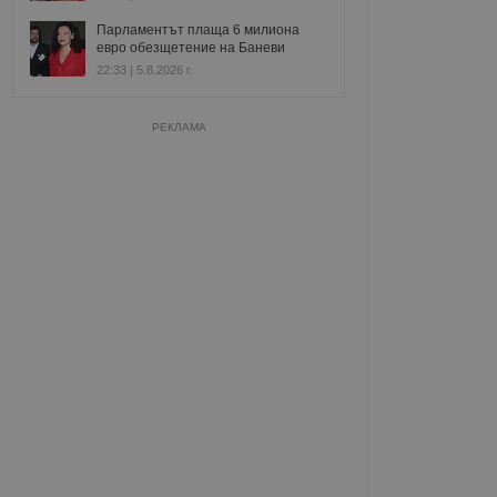
Парламентът плаща 6 милиона
евро обезщетение на Баневи
22:33 | 5.8.2026 г.
РЕКЛАМА