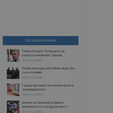
ПОСЛЕДНИ НОВИНИ
Георги Кандев: Полицаите на
улицата изнемогват заради...
23:15 | 5.8.2026 г.
Поляк преплува Балтийско море без
сън и почивка
23:09 | 5.8.2026 г.
Гърция договори по-евтини храни в
супермаркетите
22:56 | 5.8.2026 г.
Близки на загиналата Даяна
блокираха пътя за Дунав мост 2
22:41 | 5.8.2026 г.