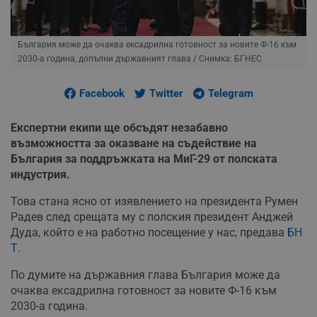
България може да очаква ексадрилна готовност за новите Ф-16 към
2030-а година, допълни държавният глава
/ Снимка: БГНЕС
Facebook
Twitter
Telegram
Експертни екипи ще обсъдят незабавно
възможността за оказване на съдействие на
България за поддръжката на МиГ-29 от полската
индустрия.
Това стана ясно от изявлението на президента Румен
Радев след срещата му с полския президент Анджей
Дуда, който е на работно посещение у нас, предава
БН
Т
.
По думите на държавния глава България може да
очаква ексадрилна готовност за новите Ф-16 към
2030-а година.