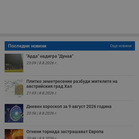
п
и
п
A
т
е
д
н
п
с
Последни новини
Още новини
у
и
ф
"Арда" надигра "Дунав"
н
23:09 | 8.8.2026 г.
м
Т
и
п
у
Плитко земетресение разбуди жителите на
з
австрийския град Хал
б
21:03 | 8.8.2026 г.
VISITOR_PRIVACY_METADATA
5 месеца
Т
YouTube
4
с
.youtube.com
Дневен хороскоп за 9 август 2026 година
седмици
с
с
20:56 | 8.8.2026 г.
п
и
п
т
Огнени торнада застрашават Европа
в
с
20:46 | 8.8.2026 г.