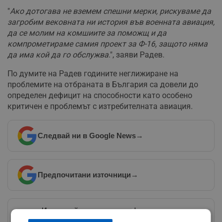
"
Ако дотогава не вземем спешни мерки, рискуваме да
загробим вековната ни история във военната авиация,
да се молим на комшиите за поможщ и да
компрометираме самия проект за Ф-16, защото няма
да има кой да го обслужва
.", заяви Радев.
По думите на Радев годините неглижиране на
проблемите на отбраната в България са довели до
определен дефицит на способности като особено
критичен е проблемът с изтребителната авиация.
Следвай ни в Google News
→
Предпочитани източници
→
Изпращайте снимки и информация на
news@dunavmost.com