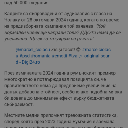
над 50 000 гледания.
Кадрите са съпроводени от аудиозапис с гласа на
Чолаку от 28 октомври 2024 година, когато по време
на предизборната кампания той заявява:
"Кой
нормален човек ще направи това? ДДС-то няма да се
увеличава. Ще си го татуирам на ръката"
.
@marcel_ciolacu
Zis și făcut! 😎
#marcelciolac
u
#psd
#romania
#emotii
#tva
♬ original soun
d - Digi24.ro
През изминалата 2024 година румънският премиер
многократно е потвърждавал позицията си, че
правителството няма да предприеме увеличение на
данък добавена стойност, особено ако подобна мярка
би довела до минимален ефект върху бюджетната
събираемост.
Местните медии припомнят тревожната статистика,
според която през 2023 година Румъния е заемала
първо място в Европейския съюз по несъбираемост на