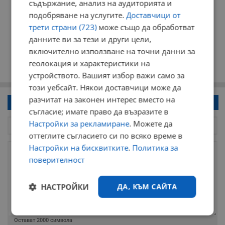
съдържание, анализ на аудиторията и
подобряване на услугите.
Доставчици от
трети страни (723)
може също да обработват
данните ви за тези и други цели,
включително използване на точни данни за
геолокация и характеристики на
устройството. Вашият избор важи само за
този уебсайт. Някои доставчици може да
разчитат на законен интерес вместо на
Напиши коментар!
съгласие; имате право да възразите в
Настройки за рекламиране
. Можете да
оттеглите съгласието си по всяко време в
Настройки на бисквитките
.
Политика за
поверителност
НАСТРОЙКИ
ДА, КЪМ САЙТА
Строго
Ефективност
Остават
2000
символа