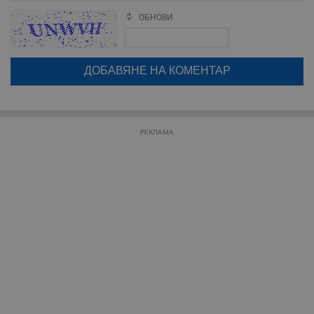
необходимо
ОБНОВИ
Поради зачестилите злоупотреби в сайта, за да оставите анонимен
коментар или да гласувате изискваме да се идентифицирате с
google акаунт.
Таргетиране
Функционалност
Натискайки на бутона "Вход с google" по-долу, коментарът ви ще
бъде публикуван анонимно под псевдонима който сте попълнили
по-горе в полето "Твоето име". Никаква лична информация за вас
няма да бъде съхранявана при нас или показвана на други
потребители.
Некласифицирани
РЕКЛАМА
Строго необходимо
Ефективност
Таргетиране
Функционалност
Некласифицирани
Строго необходимите бисквитки позволяват основната
функционалност на уебсайта, като потребителско
влизане и управление на акаунта. Уебсайтът не може да
се използва правилно без строго необходими