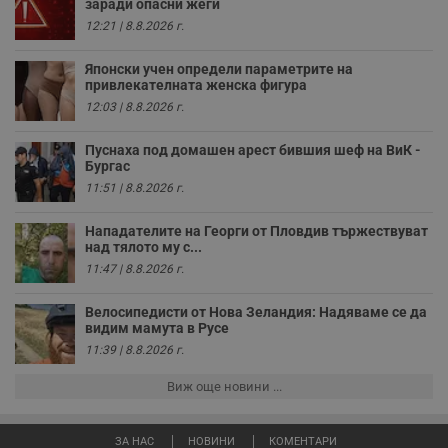
заради опасни жеги
4
с
.youtube.com
седмици
с
12:21 | 8.8.2026 г.
с
п
и
Японски учен определи параметрите на
п
привлекателната женска фигура
т
12:03 | 8.8.2026 г.
в
с
з
Пуснаха под домашен арест бившия шеф на ВиК -
с
п
Бургас
о
11:51 | 8.8.2026 г.
р
п
н
Нападателите на Георги от Пловдив тържествуват
п
над тялото му с...
к
ч
11:47 | 8.8.2026 г.
п
с
б
Велосипедисти от Нова Зеландия: Надяваме се да
видим мамута в Русе
__cf_bm
29
Т
Cloudflare Inc.
минути
с
.twitter.com
11:39 | 8.8.2026 г.
59
р
секунди
м
Виж още новини ...
б
о
у
п
ЗА НАС
НОВИНИ
КОМЕНТАРИ
о