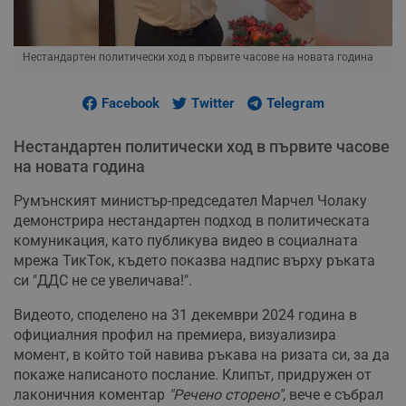
Нестандартен политически ход в първите часове на новата година
Facebook
Twitter
Telegram
Нестандартен политически ход в първите часове
на новата година
Румънският министър-председател Марчел Чолаку
демонстрира нестандартен подход в политическата
комуникация, като публикува видео в социалната
мрежа ТикТок, където показва надпис върху ръката
си "ДДС не се увеличава!".
Видеото, споделено на 31 декември 2024 година в
официалния профил на премиера, визуализира
момент, в който той навива ръкава на ризата си, за да
покаже написаното послание. Клипът, придружен от
лаконичния коментар
"Речено сторено"
, вече е събрал