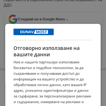
ДДС.
Следвай ни в Google News
→
Предпочитани източници
→
Отговорно използване на
вашите данни
Изпращайте снимки и информация на
news@dunavmost.com
Ние и нашите партньори използваме
бисквитки и подобни технологии, за да
РЕКЛАМА
съхраняваме и получаваме достъп до
информация на вашето устройство и да
обработваме лични данни, като вашия IP
адрес, уникални идентификатори и данни
за сърфиране, за персонализирани реклами
и съдържание, измерване на реклами и