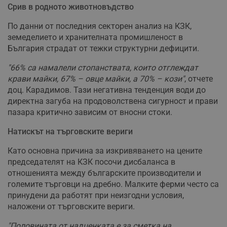
Срив в родното животновъдство
По данни от последния секторен анализ на КЗК,
земеделието и хранителната промишленост в
България страдат от тежки структурни дефицити.
"66% са намалели стопанствата, които отглеждат
крави майки, 67% – овце майки, а 70% – кози"
, отчете
доц. Карадимов. Тази негативна тенденция води до
директна загуба на продоволствена сигурност и прави
пазара критично зависим от вносни стоки.
Натискът на търговските вериги
Като основна причина за изкривяването на цените
председателят на КЗК посочи дисбаланса в
отношенията между българските производители и
големите търговци на дребно. Малките ферми често са
принудени да работят при неизгодни условия,
наложени от търговските вериги.
"Половината от надценката е за сметка на