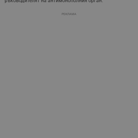
ръководителят на антимонополния орган.
РЕКЛАМА