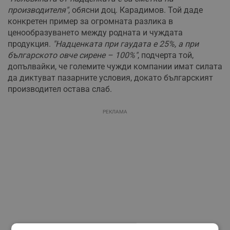
производителя"
, обясни доц. Карадимов. Той даде
конкретен пример за огромната разлика в
ценообразуването между родната и чуждата
продукция.
"Надценката при гаудата е 25%, а при
българското овче сирене – 100%"
, подчерта той,
допълвайки, че големите чужди компании имат силата
да диктуват пазарните условия, докато българският
производител остава слаб.
РЕКЛАМА