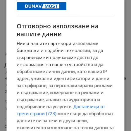
Отговорно използване на
вашите данни
Ние и нашите партньори използваме
бисквитки и подобни технологии, за да
КЗК подготвя сериозни санкции
съхраняваме и получаваме достъп до
информация на вашето устройство и да
До седмица Комисията за защита на конкуренцията
обработваме лични данни, като вашия IP
ще образува две нови производства, насочени към
нелоялни търговски практики в сектора на храните. Те
адрес, уникални идентификатори и данни
ще се реализират по силата на новите правомощия на
за сърфиране, за персонализирани реклами
регулатора.
и съдържание, измерване на реклами и
съдържание, анализ на аудиторията и
"Санкциите могат да достигнат до 10% от оборота"
,
подобряване на услугите.
Доставчици от
предупреди доц. Карадимов.
трети страни (723)
може също да обработват
Паралелно с това институцията разследва картелни
данните ви за тези и други цели,
споразумения и тръжни манипулации при обществени
включително използване на точни данни за