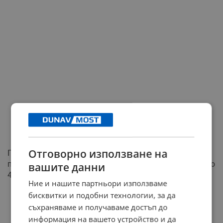
Отговорно използване на
През последните месеци той е пребивавал за
постоянно в град Бяла Подляска, намиращ се на около
вашите данни
40 километра от беларуската граница.
Ние и нашите партньори използваме
бисквитки и подобни технологии, за да
РЕКЛАМА
съхраняваме и получаваме достъп до
информация на вашето устройство и да