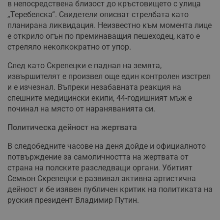
в непосредствена близост до кръстовището с улица
„Теребелска“. Свидетели описват стрелбата като
планирана ликвидация. Неизвестно към момента лице
е открило огън по преминаващия пешеходец, като е
стреляло неколкократно от упор.
След като Скрепецки е паднал на земята,
извършителят е произвел още един контролен изстрел
и е изчезнал. Въпреки незабавната реакция на
спешните медицински екипи, 44-годишният мъж е
починал на място от нараняванията си.
Политическа дейност на жертвата
В следобедните часове на деня дойде и официалното
потвърждение за самоличността на жертвата от
страна на полските разследващи органи. Убитият
Семьон Скрепецки е развивал активна артистична
дейност и бе изявен публичен критик на политиката на
руския президент Владимир Путин.