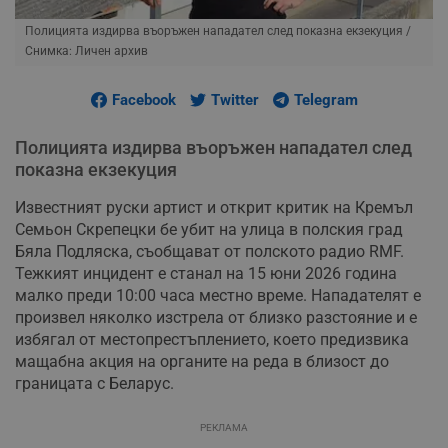
Полицията издирва въоръжен нападател след показна екзекуция
/
Снимка: Личен архив
Facebook
Twitter
Telegram
Полицията издирва въоръжен нападател след
показна екзекуция
Известният руски артист и открит критик на Кремъл
Семьон Скрепецки бе убит на улица в полския град
Бяла Подляска, съобщават от полското радио RMF.
Тежкият инцидент е станал на 15 юни 2026 година
малко преди 10:00 часа местно време. Нападателят е
произвел няколко изстрела от близко разстояние и е
избягал от местопрестъплението, което предизвика
мащабна акция на органите на реда в близост до
границата с Беларус.
РЕКЛАМА