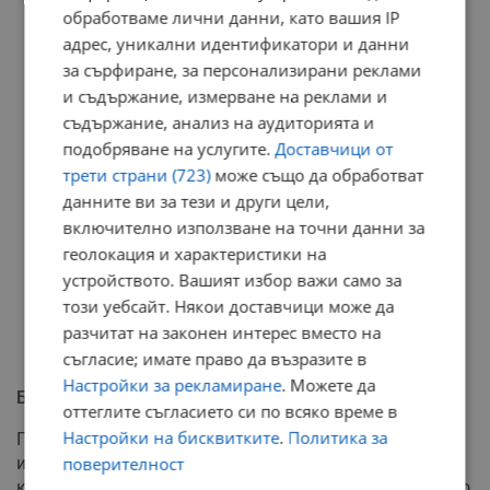
обработваме лични данни, като вашия IP
адрес, уникални идентификатори и данни
за сърфиране, за персонализирани реклами
и съдържание, измерване на реклами и
съдържание, анализ на аудиторията и
подобряване на услугите.
Доставчици от
трети страни (723)
може също да обработват
данните ви за тези и други цели,
включително използване на точни данни за
геолокация и характеристики на
устройството. Вашият избор важи само за
този уебсайт. Някои доставчици може да
разчитат на законен интерес вместо на
съгласие; имате право да възразите в
Настройки за рекламиране
. Можете да
Блокада и дезинформация в града
оттеглите съгласието си по всяко време в
Настройки на бисквитките
.
Политика за
Полицията провежда мащабни заградителни и
издирвателни мероприятия, като призова гражданите
поверителност
към повишено внимание, тъй като стрелецът вероятно