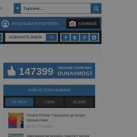
И
РУСЕНСКИ РЕПОРТЕРИ
СНИМАЙ
НОВИНИТЕ ВЧЕРА
78
147399
ФЕНОВЕ ХАРЕСВАТ
DUNAVMOST
НАЙ-ЧЕТЕНИ НОВИНИ
24 ЧАСА
7 ДНИ
30 ДНИ
Георги Рачев: Горещини до второ
пришествие
10:15 | 7.8.2026 г.
Американски военен самолет кацна