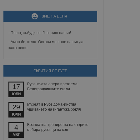
ВИЦ НА ДЕНЯ
не, зададена от уеб
 ASP.NET MVC
спре неразрешеното
т, известно като
- Пешо, събуди се. Говориш насън!
тове. Той не съдържа
щожава при затваряне
- Аман бе, жена. Остави ме поне насън да
кажа нещо...
ение на съгласието на
ст за тяхното
а данни за съгласието
ични политики и
СЪБИТИЯ ОТ РУСЕ
антира, че техните
 сесии.
Русенската опера превзема
аничаване между хората
17
а, за да се правят
Белоградчишките скали
хния уебсайт.
ЮЛИ
Музеят в Русе домакинства
29
сигнализира на
ушиването на гигантска рокля
 на бисквитките,
ЮЛИ
а съответствие и
ндарти и
Безплатна тренировка на открито
4
събира русенци на кея
ck и предоставя
АВГ
требител използва