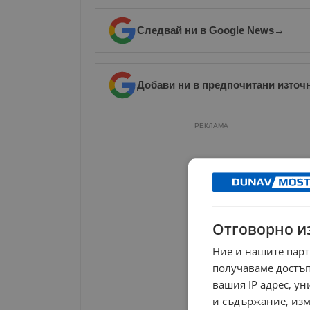
Следвай ни в Google News
→
Добави ни в предпочитани източ
РЕКЛАМА
Отговорно и
Ние и нашите парт
получаваме достъп
вашия IP адрес, у
и съдържание, изм