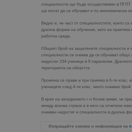
специалности ще бъде осъществяван в ПГПТ „А
ще могат да се обучават и по икономическа 
Видно е, че част от специалностите, които са
дуална форма на обучение, като на практика 
работна среда.
Общият брой на защитените специалности и на
специалности се очаква да се обучават общо 
недостиг 234 ученици в 9 паралелки. Дуално
територията на областта.
Промяна се прави и при приема в 5-ти клас, 
учениците след 4-ти клас, чиито очакван брой
В края на заседанието г-н Колев заяви, че п
между всички страни и в него са отчетени изи
очакван недостиг и специалности в дуална ф
Изпращайте снимки и информация на
n