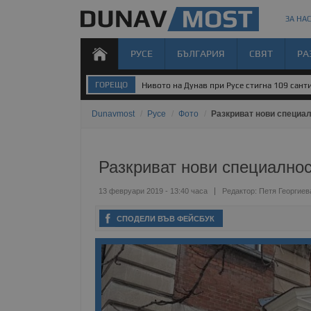
ЗА НАС
РУСЕ
БЪЛГАРИЯ
СВЯТ
РА
ГОРЕЩО
Нивото на Дунав при Русе стигна 109 санти
Dunavmost
/
Русе
/
Фото
/
Разкриват нови специал
Разкриват нови специалнос
13 февруари 2019 - 13:40 часа
Редактор:
Петя Георгиев
СПОДЕЛИ ВЪВ ФЕЙСБУК