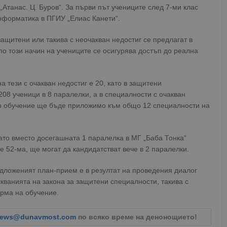
танас. Ц. Буров“. За първи път учениците след 7-ми клас
информатика в ПГИУ „Елиас Канети“.
 защитени или такива с неочакван недостиг се предлагат в
по този начин на учениците се осигурява достъп до реална
 тези с очакван недостиг е 20, като в защитени
208 ученици в 8 паралелки, а в специалности с очакван
то обучение ще бъде приложимо към общо 12 специалности на
като вместо досегашната 1 паралелка в МГ „Баба Тонка“
 е 52-ма, ще могат да кандидатстват вече в 2 паралелки.
редложеният план-прием е в резултат на проведения диалог
скванията на закона за защитени специалности, такива с
орма на обучение.
ews@dunavmost.com
по всяко време на денонощието!