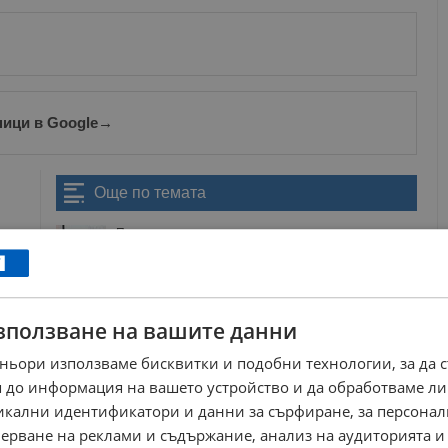
ници в Google
→
Още по темата
Пет нови специалности ще се изучават в
русенските гимназии
15:13 | 13.2.2020 г.
ПГДВА „Йосиф Вондрак“ представи новите си
специалности за 2024/2025
зползване на вашите данни
14:59 | 15.6.2024 г.
Абитуриентските балове в Русе започват от утре
ньори използваме бисквитки и подобни технологии, за да 
10:12 | 22.5.2024 г.
 до информация на вашето устройство и да обработваме ли
никални идентификатори и данни за сърфиране, за персона
Разкриват 5 нови специалности в Русенско
17:36 | 9.2.2024 г.
ерване на реклами и съдържание, анализ на аудиторията и