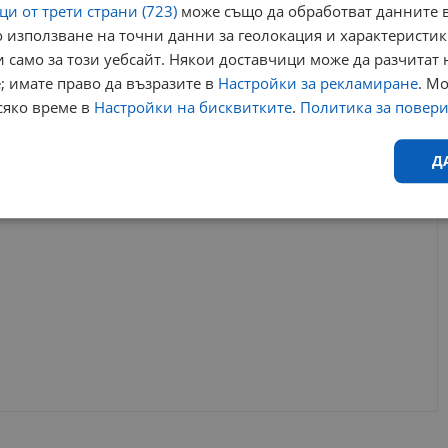
и от трети страни (723)
може също да обработват данните в
 използване на точни данни за геолокация и характеристик
ия
професия
специалност
паралелка
план прием
 само за този уебсайт. Някои доставчици може да разчитат 
; имате право да възразите в
Настройки за рекламиране
. М
сяко време в
Настройки на бисквитките
.
Политика за повер
РЕКЛАМА
Д
Ефективност
Таргетиране
Функционалност
Н
еобходимо
Ефективност
Таргетиране
Функционалност
Неклас
исквитки позволяват основната функционалност на уебсайта, като потребителско
не може да се използва правилно без строго необходими бисквитки.