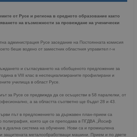
мите от Русе и региона в средното образование както
ряването на възможности за провеждане на ученически
стна администрация Русе заседание на Постоянната комисия
което беше водено от заместник областния управител г-н
съждането и съгласуването на обобщеното предложение за
година в VIII клас в неспециализираните профилирани и
ните училища в област Русе.
мът за Русе се предвижда да се осъществи в 58 паралелки, от
офесионално, а за областта съответно ще бъдат 28 и 43.
 първи път в предложението за държавен план-прием са
о полиграфия, която ще се преподава в ПГДВА „Йосиф
га в дуална система на обучение. Нови са и промишлена
иг и защитената металообработващи машини. Прием и по двете