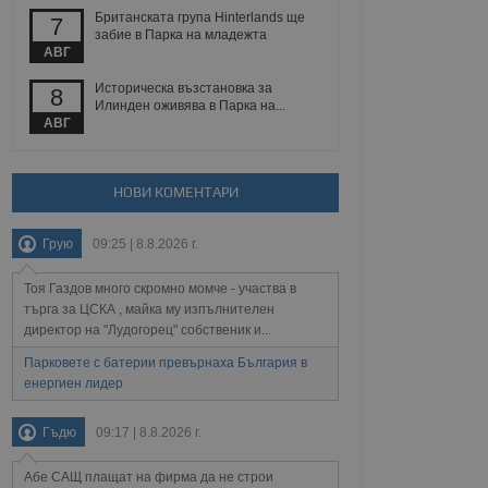
йният потребител може
Британската група Hinterlands ще
7
 уебсайт.
забие в Парка на младежта
АВГ
Историческа възстановка за
8
Описание
Илинден оживява в Парка на...
АВГ
ребителски
елското поведение и
раници на сайта. Тя
яване на сайта. Тя
не на прегледи на
формация, която е
взаимодействат с
НОВИ КОМЕНТАРИ
нкционалност в целия
прекарано на
редпочитанията на
 сайтове; тя може
Грую
09:25 | 8.8.2026 г.
остта на социалните
тора на сайта.
използва новата или
елски взаимодействия
Тоя Газдов много скромно момче - участва в
нето и потребителския
търга за ЦСКА , майка му изпълнителен
директор на "Лудогорец" собственик и...
рез събиране на данни
 помага за
Парковете с батерии превърнаха България в
отребителите се
енергиен лидер
тапите на тестване.
тистически данни,
Гъдю
09:17 | 8.8.2026 г.
 броя на посещенията,
 са били заредени.
елския опит.
Абе САЩ плащат на фирма да не строи