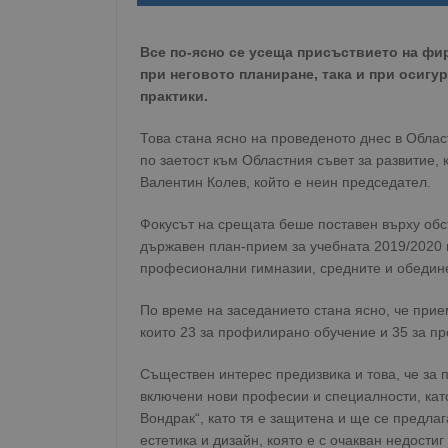
Все по-ясно се усеща присъствието на фир
при неговото планиране, така и при осигу
практики.
Това стана ясно на проведеното днес в Обла
по заетост към Областния съвет за развитие, 
Валентин Колев, който е неин председател.
Фокусът на срещата беше поставен върху об
държавен план-прием за учебната 2019/2020 
професионални гимназии, средните и обедине
По време на заседанието стана ясно, че прие
които 23 за профилирано обучение и 35 за пр
Съществен интерес предизвика и това, че за
включени нови професии и специалности, кат
Вондрак“, като тя е защитена и ще се предла
естетика и дизайн, която е с очакван недост