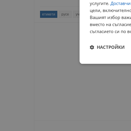
услугите.
Доставчиц
цели, включително
етикети
русе
училище
ученици
гимназ
Вашият избор важи
вместо на съгласие
съгласието си по в
НАСТРОЙКИ
Строго
необходимо
Строго н
Строго необходимите б
на акаунта. Уебсайтът 