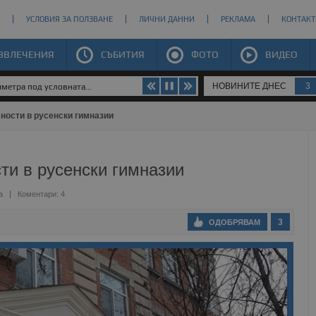
УСЛОВИЯ ЗА ПОЛЗВАНЕ
ЛИЧНИ ДАННИ
РЕКЛАМА
КОНТАКТ
ЗВЛЕЧЕНИЯ
СЪБИТИЯ
ФОТО
ВИДЕО
НОВИНИТЕ ДНЕС
3
метра под условната...
ности в русенски гимназии
ти в русенски гимназии
а
Коментари: 4
3
ОДОБРЯВАМ