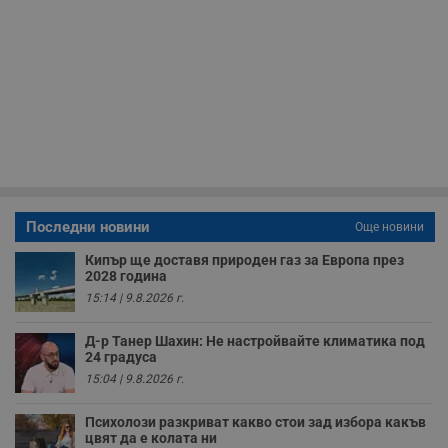
__cf_bm
29
Т
Cloudflare Inc.
минути
с
.twitter.com
59
р
секунди
м
б
о
у
п
о
и
т
receive-cookie-deprecation
.hit.gemius.pl
1 година
Т
с
с
Последни новини
Още новини
н
н
Кипър ще доставя природен газ за Европа през
п
б
2028 година
п
15:14 | 9.8.2026 г.
с
о
с
Д-р Танер Шахин: Не настройвайте климатика под
а
24 градуса
р
у
15:04 | 9.8.2026 г.
з
з
п
Психолози разкриват какво стои зад избора какъв
цвят да е колата ни
ASP.NET_SessionId
Сесия
Т
Microsoft