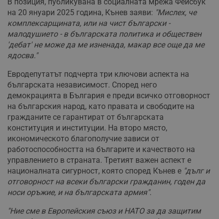
В позиция, публикувана в социалната мрежа Фейсбук
на 20 януари 2025 година, Кънев заяви:
"Мислех, че
комплексарщината, или на чист български -
малодушието - в българската политика и обществен
'дебат' не може да ме изненада, макар все още да ме
ядосва."
Евродепутатът подчерта три ключови аспекта на
българската независимост. Според него
демокрацията в България е преди всичко отговорност
на българския народ, като правата и свободите на
гражданите се гарантират от българската
конституция и институции. На второ място,
икономическото благополучие зависи от
работоспособността на българите и качеството на
управлението в страната. Третият важен аспект е
националната сигурност, която според Кънев е
"дълг и
отговорност на всеки български гражданин, годен да
носи оръжие, и на българската армия"
.
"Ние сме в Европейския съюз и НАТО за да защитим