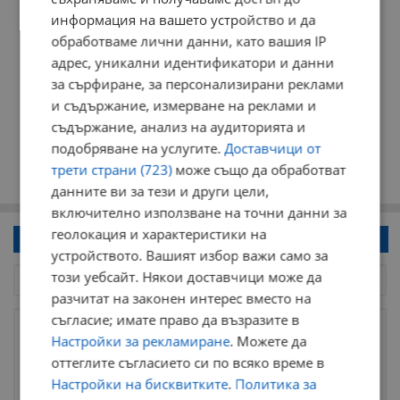
информация на вашето устройство и да
обработваме лични данни, като вашия IP
адрес, уникални идентификатори и данни
за сърфиране, за персонализирани реклами
и съдържание, измерване на реклами и
съдържание, анализ на аудиторията и
подобряване на услугите.
Доставчици от
трети страни (723)
може също да обработват
данните ви за тези и други цели,
включително използване на точни данни за
геолокация и характеристики на
Напиши коментар!
устройството. Вашият избор важи само за
този уебсайт. Някои доставчици може да
разчитат на законен интерес вместо на
съгласие; имате право да възразите в
Настройки за рекламиране
. Можете да
оттеглите съгласието си по всяко време в
Настройки на бисквитките
.
Политика за