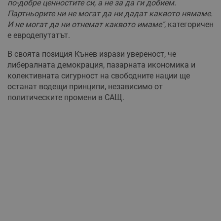
по-добре ценностите си, а не за да ги добием.
Партньорите ни не могат да ни дадат каквото нямаме.
И не могат да ни отнемат каквото имаме"
, категоричен
е евродепутатът.
В своята позиция Кънев изрази увереност, че
либералната демокрация, пазарната икономика и
колективната сигурност на свободните нации ще
останат водещи принципи, независимо от
политическите промени в САЩ.