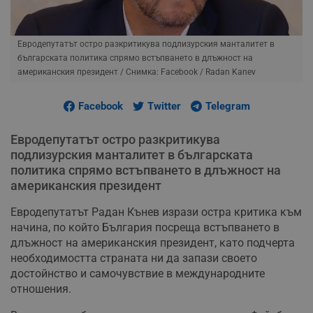
Евродепутатът остро разкритикува подлизурския манталитет в
българската политика спрямо встъпването в длъжност на
американския президент
/ Снимка: Facebook / Radan Kanev
Facebook
Twitter
Telegram
Евродепутатът остро разкритикува
подлизурския манталитет в българската
политика спрямо встъпването в длъжност на
американския президент
Евродепутатът Радан Кънев изрази остра критика към
начина, по който България посреща встъпването в
длъжност на американския президент, като подчерта
необходимостта страната ни да запази своето
достойнство и самочувствие в международните
отношения.