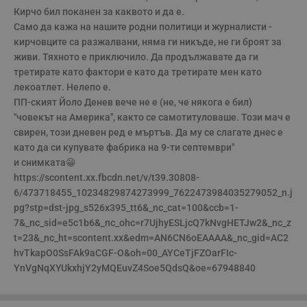
Таргетиране
Функционалност
Кирчо бил поканен за каквото и да е.

Само да кажа на нашите родни политици и журналисти - 
Некласифицирани
кирчовците са разжалвани, няма ги никъде, не ги броят за 
Строго необходимите бисквитки позволяват основната
живи. Тяхното е приключило. Да продължавате да ги 
функционалност на уебсайта, като потребителско
третирате като фактори е като да третирате мен като 
влизане и управление на акаунта. Уебсайтът не може да
се използва правилно без строго необходими
лекоатлет. Нелепо е.

бисквитки.
ПП-ският Йоло Денев вече не е (не, че някога е бил) 
"човекът на Америка", както се самотитуловаше. Този мач е 
Валиден
Име
Доставчик
/
Домейн
О
до
свирен, този дневен ред е мъртъв. Да му се слагате днес е 
като да си купувате фабрика на 9-ти септември"

__RequestVerificationToken
Сесия
Т
Microsoft
п
Corporation
и снимката😁

ф
www.dunavmost.com
з
https://scontent.xx.fbcdn.net/v/t39.30808-
п
6/473718455_10234829874273999_7622473984035279052_n.j
и
п
pg?stp=dst-jpg_s526x395_tt6&_nc_cat=100&ccb=1-
A
7&_nc_sid=e5c1b6&_nc_ohc=r7UjhyESLjcQ7kNvgHETJw2&_nc_z
т
е
t=23&_nc_ht=scontent.xx&edm=AN6CN6oEAAAA&_nc_gid=AC2
д
hvTkapO0SsFAk9aCGF-O&oh=00_AYCeTjFZOarFIc-
н
п
YnVgNqXYUkxhjY2yMQEuvZ4Soe5QdsQ&oe=67948840
с
у
и
ф