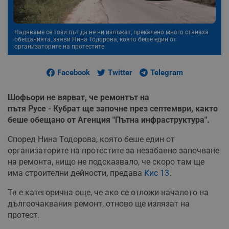
Надяваме се този път да не ни излъжат, прекалено много станаха
обещанията, заяви Нина Тодорова, която беше един от
организаторите на протестите
Facebook
Twitter
Telegram
Шофьори не вярват, че ремонтът на
пътя Русе - Кубрат ще започне през септември, както
беше обещано от Агенция "Пътна инфраструктура".
Според Нина Тодорова, която беше един от
организаторите на протестите за незабавно започване
на ремонта, нищо не подсказвало, че скоро там ще
има строителни дейности, предава
Кис 13
.
Тя е категорична още, че ако се отложи началото на
дългоочаквания ремонт, отново ще излязат на
протест.