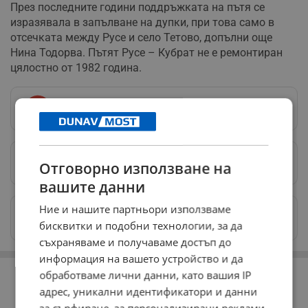
През последните години поддръжката на пътя се
изразявала в запълване на дупки, при това само в
отсечката между Русе и село Тетово, допълни още
Нина Тодорва. Пътят Русе – Кубрат не е ремонтиран
цялостно от 1982 година.
Следвай ни в Google News
→
Предпочитани източници
→
Отговорно използване на
вашите данни
Ние и нашите партньори използваме
Изпращайте снимки и информация на
news@dunavmost.com
бисквитки и подобни технологии, за да
съхраняваме и получаваме достъп до
информация на вашето устройство и да
РЕКЛАМА
обработваме лични данни, като вашия IP
адрес, уникални идентификатори и данни