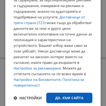
за сърфиране, за персонализирани реклами
и съдържание, измерване на реклами и
съдържание, анализ на аудиторията и
подобряване на услугите.
Доставчици от
трети страни (723)
може също да обработват
данните ви за тези и други цели,
включително използване на точни данни за
геолокация и характеристики на
устройството. Вашият избор важи само за
този уебсайт. Някои доставчици може да
разчитат на законен интерес вместо на
съгласие; имате право да възразите в
РЕКЛАМА
Настройки за рекламиране
. Можете да
оттеглите съгласието си по всяко време в
Настройки на бисквитките
.
Политика за
поверителност
НАСТРОЙКИ
ДА, КЪМ САЙТА