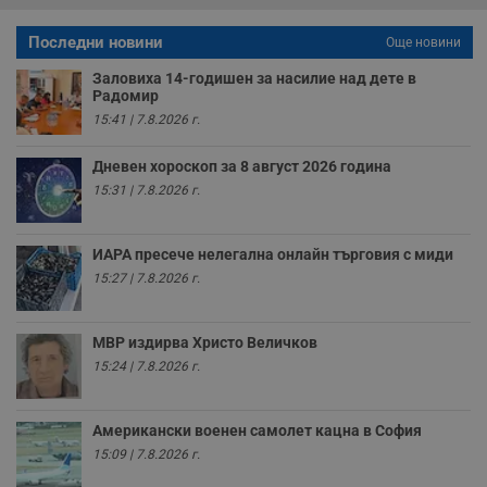
влизане и управление на акаунта. Уебсайтът не може да
се използва правилно без строго необходими
Последни новини
Още новини
бисквитки.
Заловиха 14-годишен за насилие над дете в
Валиден
Име
Доставчик
/
Домейн
О
Радомир
до
15:41 | 7.8.2026 г.
__RequestVerificationToken
Сесия
Т
Microsoft
п
Corporation
ф
Дневен хороскоп за 8 август 2026 година
www.dunavmost.com
з
15:31 | 7.8.2026 г.
п
и
п
A
ИАРА пресече нелегална онлайн търговия с миди
т
е
15:27 | 7.8.2026 г.
д
н
п
с
МВР издирва Христо Величков
у
и
15:24 | 7.8.2026 г.
ф
н
м
Т
Американски военен самолет кацна в София
и
п
15:09 | 7.8.2026 г.
у
з