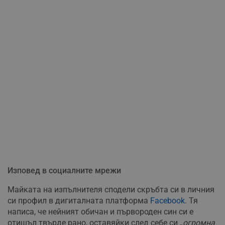
Изповед в социалните мрежи
Майката на изпълнителя сподели скръбта си в личния
си профил в дигиталната платформа
Facebook
. Тя
написа, че нейният обичан и първороден син си е
отишъл твърде рано, оставяйки след себе си „
огромна