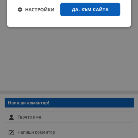
НАСТРОЙКИ
ДА, КЪМ САЙТА
Строго
Ефективност
необходимо
Таргетиране
Функционалност
Некласифицирани
Напиши коментар!
Строго необходимо
Ефективност
Таргетиране
Функционалност