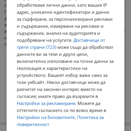
обработваме лични данни, като вашия IP
път на музиканта е съпътстван от сериозни трудности.
адрес, уникални идентификатори и данни
През годините Никола Праматаров води
дългогодишна борба със зависимост от наркотични
за сърфиране, за персонализирани реклами
вещества. Тези проблеми оказват негативно влияние
и съдържание, измерване на реклами и
върху творческия му път, като окончателно прекъсват
съдържание, анализ на аудиторията и
неговото музикално развитие и го отдалечават от
подобряване на услугите.
Доставчици от
професионалната сцена.
трети страни (723)
може също да обработват
данните ви за тези и други цели,
включително използване на точни данни за
Следвай ни в Google News
→
геолокация и характеристики на
устройството. Вашият избор важи само за
този уебсайт. Някои доставчици може да
Предпочитани източници
→
разчитат на законен интерес вместо на
съгласие; имате право да възразите в
Настройки за рекламиране
. Можете да
Изпращайте снимки и информация на
оттеглите съгласието си по всяко време в
news@dunavmost.com
Настройки на бисквитките
.
Политика за
поверителност
РЕКЛАМА