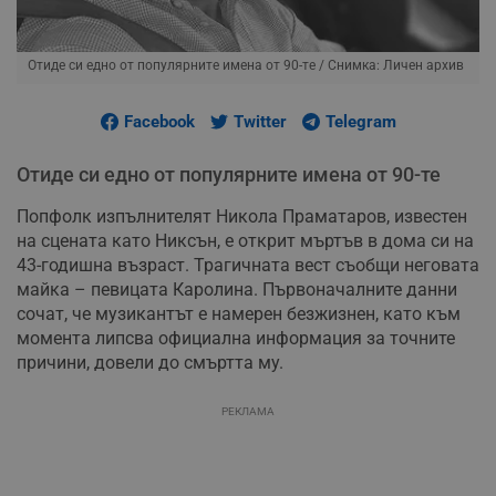
Отиде си едно от популярните имена от 90-те
/ Снимка: Личен архив
Facebook
Twitter
Telegram
Отиде си едно от популярните имена от 90-те
Попфолк изпълнителят Никола Праматаров, известен
на сцената като Никсън, е открит мъртъв в дома си на
43-годишна възраст. Трагичната вест съобщи неговата
майка – певицата Каролина. Първоначалните данни
сочат, че музикантът е намерен безжизнен, като към
момента липсва официална информация за точните
причини, довели до смъртта му.
РЕКЛАМА