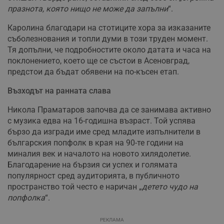
празнота, която нищо не може да запълни
“.
Каролина благодари на стотиците хора за изказаните
съболезнования и топли думи в този труден момент.
Тя допълни, че подробностите около датата и часа на
поклонението, което ще се състои в Асеновград,
предстои да бъдат обявени на по-късен етап.
Възходът на ранната слава
Никола Праматаров започва да се занимава активно
с музика едва на 16-годишна възраст. Той успява
бързо да изгради име сред младите изпълнители в
българския попфолк в края на 90-те години на
миналия век и началото на новото хилядолетие.
Благодарение на бързия си успех и голямата
популярност сред аудиторията, в публичното
пространство той често е наричан „
детето чудо на
попфолка
“.
РЕКЛАМА