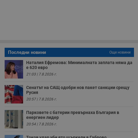
минути
с
.twitter.com
59
р
секунди
м
б
о
у
п
о
и
т
receive-cookie-deprecation
.hit.gemius.pl
1 година
Т
Последни новини
Още новини
с
с
Наталия Ефремова: Минималната заплата няма да
н
е 620 евро
н
п
21:03 | 7.8.2026 г.
б
п
с
Сенатът на САЩ одобри нов пакет санкции срещу
о
Русия
с
а
20:57 | 7.8.2026 г.
р
у
з
Парковете с батерии превърнаха България в
з
енергиен лидер
п
20:54 | 7.8.2026 г.
ASP.NET_SessionId
Сесия
Т
Microsoft
с
Corporation
D
Токов удар уби ято щъркели в Габрово
www.dunavmost.com