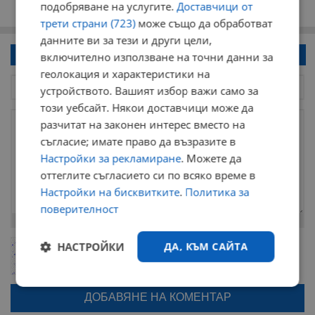
подобряване на услугите.
Доставчици от
трети страни (723)
може също да обработват
данните ви за тези и други цели,
Напиши коментар!
включително използване на точни данни за
геолокация и характеристики на
устройството. Вашият избор важи само за
този уебсайт. Някои доставчици може да
разчитат на законен интерес вместо на
съгласие; имате право да възразите в
Настройки за рекламиране
. Можете да
оттеглите съгласието си по всяко време в
Настройки на бисквитките
.
Политика за
поверителност
Остават
2000
символа
ОБНОВИ
НАСТРОЙКИ
ДА, КЪМ САЙТА
Поради зачестилите злоупотреби в сайта, за да оставите анонимен
коментар или да гласувате изискваме да се идентифицирате с
google акаунт.
Строго
Ефективност
Натискайки на бутона "Вход с google" по-долу, коментарът ви ще
необходимо
бъде публикуван анонимно под псевдонима който сте попълнили
по-горе в полето "Твоето име". Никаква лична информация за вас