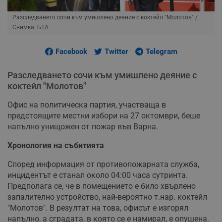
Разследването сочи към умишлено деяние с коктейл "Молотов"
/
Снимка: БТА
Facebook
Twitter
Telegram
Разследването сочи към умишлено деяние с
коктейл "Молотов"
Офис на политическа партия, участваща в
предстоящите местни избори на 27 октомври, беше
напълно унищожен от пожар във Варна.
Хронология на събитията
Според информация от противопожарната служба,
инцидентът е станал около 04:00 часа сутринта.
Предполага се, че в помещението е било хвърлено
запалително устройство, най-вероятно т.нар. коктейл
"Молотов". В резултат на това, офисът е изгорял
напълно, а сградата, в която се е намирал, е опушена.