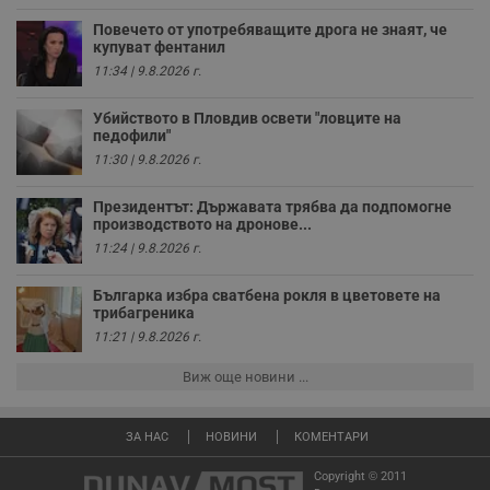
седмици
с
с
Повечето от употребяващите дрога не знаят, че
п
купуват фентанил
и
п
11:34 | 9.8.2026 г.
т
в
с
Убийството в Пловдив освети "ловците на
з
педофили"
с
п
11:30 | 9.8.2026 г.
о
р
п
Президентът: Държавата трябва да подпомогне
н
производството на дронове...
п
11:24 | 9.8.2026 г.
к
ч
п
Българка избра сватбена рокля в цветовете на
с
б
трибагреника
11:21 | 9.8.2026 г.
__cf_bm
29
Т
Cloudflare Inc.
минути
с
.twitter.com
59
р
Виж още новини ...
секунди
м
б
о
у
ЗА НАС
НОВИНИ
КОМЕНТАРИ
п
о
Copyright © 2011
и