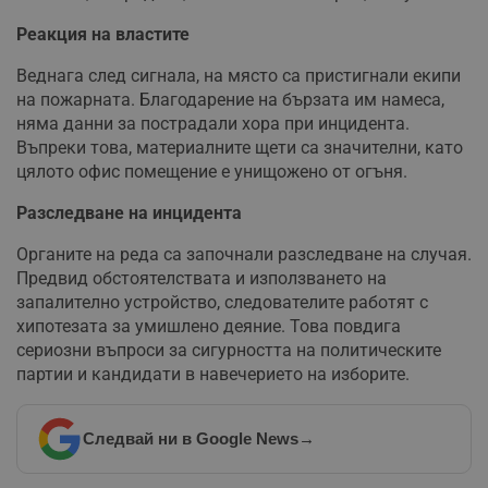
Реакция на властите
Веднага след сигнала, на място са пристигнали екипи
на пожарната. Благодарение на бързата им намеса,
няма данни за пострадали хора при инцидента.
Въпреки това, материалните щети са значителни, като
цялото офис помещение е унищожено от огъня.
Разследване на инцидента
Органите на реда са започнали разследване на случая.
Предвид обстоятелствата и използването на
запалително устройство, следователите работят с
хипотезата за умишлено деяние. Това повдига
сериозни въпроси за сигурността на политическите
партии и кандидати в навечерието на изборите.
Следвай ни в Google News
→