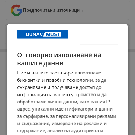
Предпочитани източници
→
Изпращайте снимки и информация на
news@dunavmost.com
Отговорно използване на
РЕКЛАМА
вашите данни
Ние и нашите партньори използваме
бисквитки и подобни технологии, за да
съхраняваме и получаваме достъп до
информация на вашето устройство и да
обработваме лични данни, като вашия IP
адрес, уникални идентификатори и данни
за сърфиране, за персонализирани реклами
и съдържание, измерване на реклами и
съдържание, анализ на аудиторията и