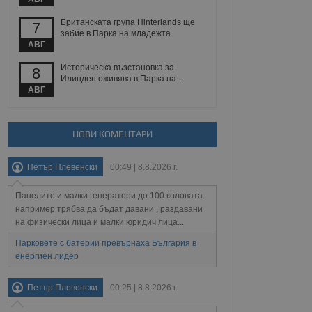
йният потребител може
 уебсайт.
Британската група Hinterlands ще
7
забие в Парка на младежта
АВГ
Описание
Историческа възстановка за
8
Илинден оживява в Парка на...
АВГ
ребителски
елското поведение и
раници на сайта. Тя
яване на сайта. Тя
не на прегледи на
формация, която е
взаимодействат с
нкционалност в целия
прекарано на
НОВИ КОМЕНТАРИ
редпочитанията на
 сайтове; тя може
остта на социалните
тора на сайта.
използва новата или
Петър Плевенски
00:49 | 8.8.2026 г.
елски взаимодействия
нето и потребителския
Панелите и малки генератори до 100 коловата
например трябва да бъдат давани , раздавани
рез събиране на данни
на физически лица и малки юридич лица...
 помага за
отребителите се
Парковете с батерии превърнаха България в
тапите на тестване.
енергиен лидер
тистически данни,
 броя на посещенията,
 са били заредени.
Петър Плевенски
00:25 | 8.8.2026 г.
елския опит.