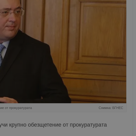
ие от прокуратурата
Снимка: БГНЕС
учи крупно обезщетение от прокуратурата