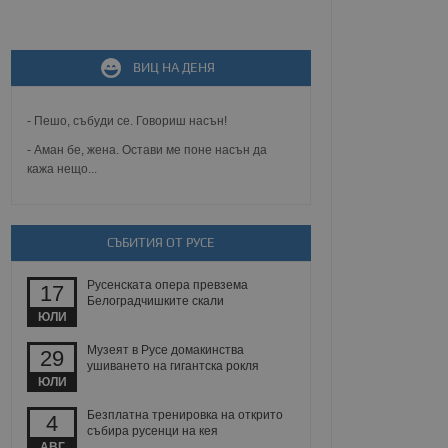
не, зададена от уеб
ВИЦ НА ДЕНЯ
 ASP.NET MVC
спре неразрешеното
т, известно като
тове. Той не съдържа
- Пешо, събуди се. Говориш насън!
щожава при затваряне
- Аман бе, жена. Остави ме поне насън да
кажа нещо...
ение на съгласието на
ст за тяхното
а данни за съгласието
ични политики и
антира, че техните
 сесии.
СЪБИТИЯ ОТ РУСЕ
аничаване между хората
а, за да се правят
Русенската опера превзема
17
хния уебсайт.
Белоградчишките скали
ЮЛИ
сигнализира на
Музеят в Русе домакинства
29
 на бисквитките,
ушиването на гигантска рокля
а съответствие и
ЮЛИ
ндарти и
Безплатна тренировка на открито
4
ck и предоставя
събира русенци на кея
требител използва
АВГ