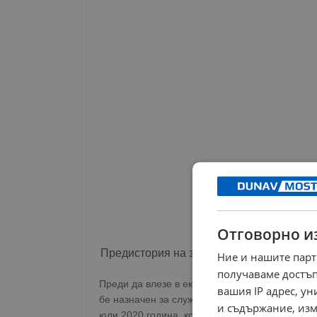
Отговорно и
Предистория на зрелищния арест
Ние и нашите парт
получаваме достъп
Преди да влезе в екипа на Румен Радев, Пла
вашия IP адрес, у
бе назначен за служебен министър на вътреш
и съдържание, изм
юли 2020 година, когато беше арестуван зае