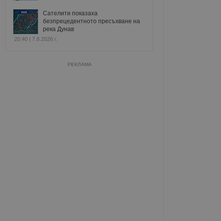
Сателити показаха
безпрецедентното пресъхване на
река Дунав
20:40 | 7.8.2026 г.
РЕКЛАМА