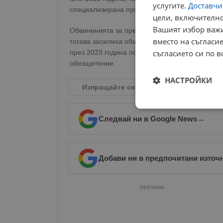
услугите.
Доставчиц
специализирана прокуратура в сградата на пр
цели, включително
Вашият избор важи
Обвиненията за престъпен сговор и разглася
вместо на съгласие
тогава засилиха общественото напрежение. 
през 2023 година поради липса на доказателс
съгласието си по в
обезщетение.
НАСТРОЙКИ
Изпращайте снимки и информация на
n
Строго
необходимо
Следвай ни в Google News
→
Добави ни в предпочитани източ
РЕКЛАМА
Строго н
Строго необходимите б
на акаунта. Уебсайтът 