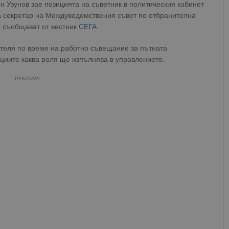
Узунов зае позицията на съветник в политическия кабинет
а секретар на Междуведомствения съвет по отбранителна
, съобщават от вестник
СЕГА
.
теля по време на работно съвещание за пътната
ациите каква роля ще изпълнява в управлението.
РЕКЛАМА