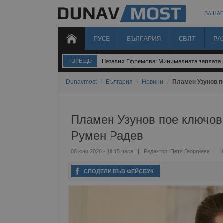
ЗА НАС
РУСЕ
БЪЛГАРИЯ
СВЯТ
РА
ГОРЕЩО
Наталия Ефремова: Минималната заплата н
Dunavmost
/
България
/
Новини
/
Пламен Узунов п
Пламен Узунов пое ключов 
Румен Радев
08 юни 2026 - 18:15 часа
Редактор:
Петя Георгиева
К
СПОДЕЛИ ВЪВ ФЕЙСБУК