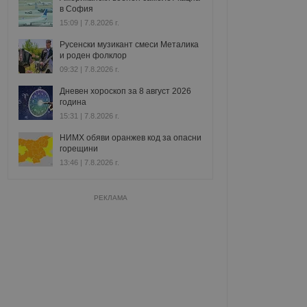
в София
15:09 | 7.8.2026 г.
Русенски музикант смеси Металика
и роден фолклор
09:32 | 7.8.2026 г.
Дневен хороскоп за 8 август 2026
година
15:31 | 7.8.2026 г.
НИМХ обяви оранжев код за опасни
горещини
13:46 | 7.8.2026 г.
РЕКЛАМА