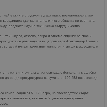
 от най-важните структури в държавата, позиционирана към
ан координира държавната политика в областта на военната
еждународното научно-техническо сътрудничество.
 той издава, отказва, спира и отнема лицензи за внос и
Структурата се ръководи от вицепремиера Александър Пулев и
в състава ѝ влизат заместник-министри и висши ръководители
ите на изпълнителната власт съвпада с финала на мащабна
но да осъди прокуратурата за сумата от 102 258 евро заради
а компенсация от 51 129 евро, но впоследствие съдът
ървоначалният иск, внесен от Узунов за претърпени
евро.