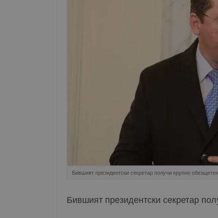
Бившият президентски секретар получи крупно обезщетен
Бившият президентски секретар пол