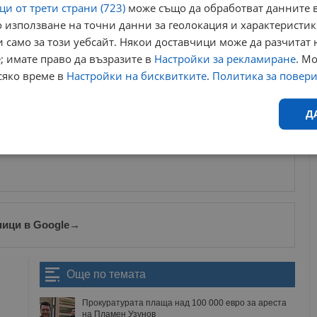
и от трети страни (723)
може също да обработват данните в
езидентството.
 използване на точни данни за геолокация и характеристик
 само за този уебсайт. Някои доставчици може да разчитат 
ването на лични чатове от страна на държавното обвинение
; имате право да възразите в
Настройки за рекламиране
. М
Разследването срещу двамата обаче беше изцяло прекратено
тва, което послужи като основание за спечеленото дело за
сяко време в
Настройки на бисквитките
.
Политика за повер
Д
ews@dunavmost.com
по всяко време на денонощието!
Ефективност
Таргетиране
Функционалност
Н
ници в Google
→
еобходимо
Ефективност
Таргетиране
Функционалност
Неклас
Още по темата
исквитки позволяват основната функционалност на уебсайта, като потребителско
Прокуратурата плаща над 100 000 евро за ареста
не може да се използва правилно без строго необходими бисквитки.
на Пламен Узунов