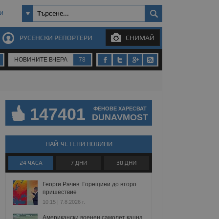
И
РУСЕНСКИ РЕПОРТЕРИ
СНИМАЙ
НОВИНИТЕ ВЧЕРА
78
147401
ФЕНОВЕ ХАРЕСВАТ
DUNAVMOST
НАЙ-ЧЕТЕНИ НОВИНИ
24 ЧАСА
7 ДНИ
30 ДНИ
Георги Рачев: Горещини до второ
пришествие
10:15 | 7.8.2026 г.
Американски военен самолет кацна