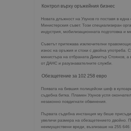
Контрол върху оръжейния бизнес
Новата длъжност на Узунов го поставя в една
Министерския съвет. Този специализиран орг
индустрия, мобилизационната подготовка и м
Съветът притежава изключителни правомощия –
износ на оръжия и стоки с двойна употреба. 
министъра на отбраната Димитър Стоянов, а 
от ДАНС и разузнавателните служби.
Обезщетение за 102 258 евро
Появата на бившия полицейски шеф в кулоар
съдебна битка. Пламен Узунов успя окончател
незаконно повдигнати обвинения.
Първата съдебна инстанция му беше присъдил
увеличи размера на обезщетението двойно. П
неимуществени вреди, възлизаше на 255 646 