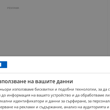
РЕКЛАМА
зползване на вашите данни
ньори използваме бисквитки и подобни технологии, за да 
 до информация на вашето устройство и да обработваме ли
мен Узунов оглавяваше ОДМВР - Пловдив, а през 2017 година
никални идентификатори и данни за сърфиране, за персона
ните работи. Името му придоби широка популярност след 9
ерване на реклами и съдържание, анализ на аудиторията и
дно с бизнесмена Пламен Бобоков при акция на тогавашната