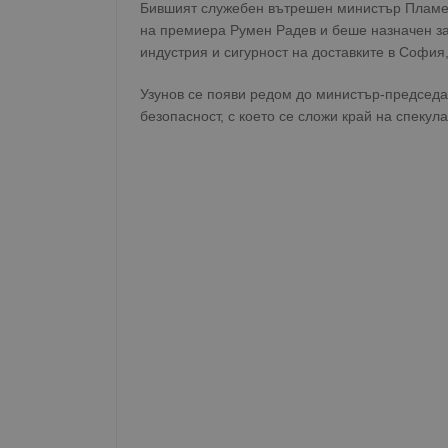
Бившият служебен вътрешен министър Пламен 
на премиера Румен Радев и беше назначен з
индустрия и сигурност на доставките в София
Узунов се появи редом до министър-председа
безопасност, с което се сложи край на спекул