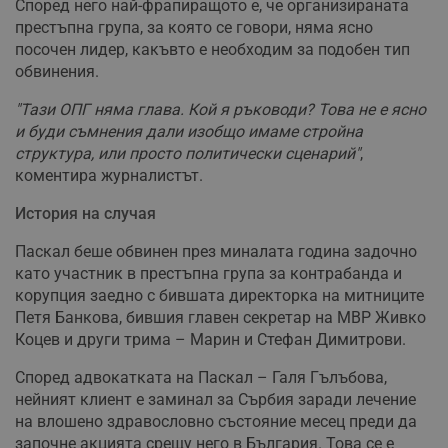
Според него най-фрапиращото е, че организираната
престъпна група, за която се говори, няма ясно
посочен лидер, какъвто е необходим за подобен тип
обвинения.
"Тази ОПГ няма глава. Кой я ръководи? Това не е ясно
и буди съмнения дали изобщо имаме стройна
структура, или просто политически сценарий"
,
коментира журналистът.
История на случая
Паскал беше обвинен през миналата година задочно
като участник в престъпна група за контрабанда и
корупция заедно с бившата директорка на митниците
Петя Банкова, бившия главен секретар на МВР Живко
Коцев и други трима – Марин и Стефан Димитрови.
Според адвокатката на Паскал – Галя Гълъбова,
нейният клиент е заминал за Сърбия заради лечение
на влошено здравословно състояние месец преди да
започне акцията срещу него в България. Това се е