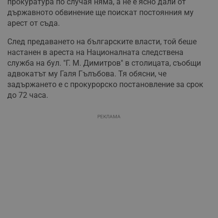
прокуратура по случая няма, а не е ясно дали от
държавното обвинение ще поискат постоянния му
арест от съда.
След предаването на българските власти, той беше
настанен в ареста на Националната следствена
служба на бул. "Г. М. Димитров" в столицата, съобщи
адвокатът му Галя Гълъбова. Тя обясни, че
задържането е с прокурорско постановление за срок
до 72 часа.
РЕКЛАМА