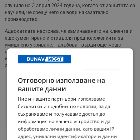
случило на 3 април 2024 година, когато от защитата са
научили, че срещу него се води наказателно
производство.
Адвокатката настоява, че заминаването на клиента ѝ
е документирано и отхвърля предположенията за
умишлено укриване. Гълъбова твърди още, че до
ноември 2024 година срещу Никола Николов не е
имало никакви доказателства за участие в
организирана престъпна група.
Отговорно използване на
РЕКЛАМА
вашите данни
Ние и нашите партньори използваме
бисквитки и подобни технологии, за да
съхраняваме и получаваме достъп до
информация на вашето устройство и да
обработваме лични данни, като вашия IP
адрес, уникални идентификатори и данни