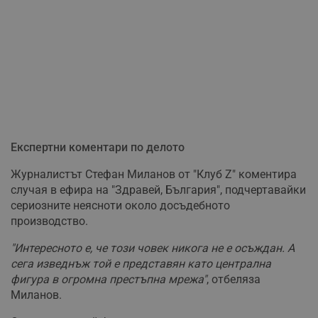
Експертни коментари по делото
Журналистът Стефан Миланов от "Клуб Z" коментира
случая в ефира на "Здравей, България", подчертавайки
сериозните неясноти около досъдебното
производство.
"Интересното е, че този човек никога не е осъждан. А
сега изведнъж той е представян като централна
фигура в огромна престъпна мрежа"
, отбеляза
Миланов.