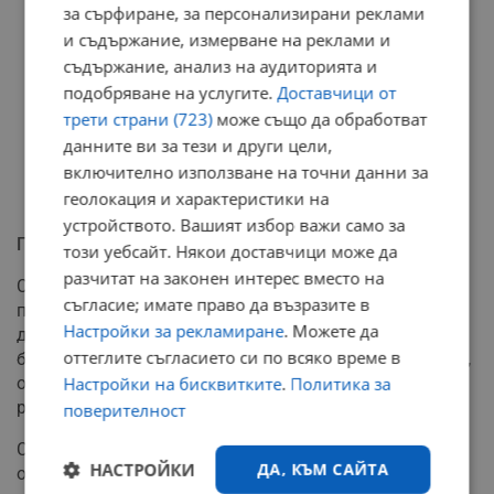
за сърфиране, за персонализирани реклами
и съдържание, измерване на реклами и
съдържание, анализ на аудиторията и
подобряване на услугите.
Доставчици от
трети страни (723)
може също да обработват
данните ви за тези и други цели,
включително използване на точни данни за
геолокация и характеристики на
устройството. Вашият избор важи само за
Прогнози за развитието на делото
този уебсайт. Някои доставчици може да
разчитат на законен интерес вместо на
С пристигането на Паскал се очаква досъдебното
съгласие; имате право да възразите в
производство да влезе в активна фаза, тъй като по
Настройки за рекламиране
. Можете да
думите на адвокат Людмил Рангелов, защитник на
оттеглите съгласието си по всяко време в
бившия директор на Агенция "Митници" Петя Банкова,
от ноември миналата година няма процесуално
Настройки на бисквитките
.
Политика за
развитие по разследването.
поверителност
Според експертите е възможно да бъде внесен
НАСТРОЙКИ
ДА, КЪМ САЙТА
обвинителен акт, но остават съмнения дали в него ще