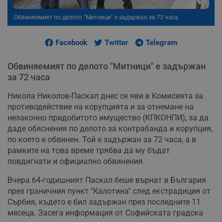
Обвиняемият по делото "Митници" е задържан за 72 часа
Facebook
Twitter
Telegram
Обвиняемият по делото "Митници" е задържан
за 72 часа
Никола Николов-Паскал днес се яви в Комисията за
противодействие на корупцията и за отнемане на
незаконно придобитото имущество (КПКОНПИ), за да
даде обяснения по делото за контрабанда и корупция,
по което е обвинен. Той е задържан за 72 часа, а в
рамките на това време трябва да му бъдат
повдигнати и официално обвинения.
Вчера 64-годишният Паскал беше върнат в България
през граничния пункт "Калотина" след екстрадиция от
Сърбия, където е бил задържан през последните 11
месеца. Засега информация от Софийската градска