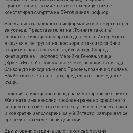
Пристигналият на място екип от медици само е
констатирал смъртта на 59-годишния шофьор.
Засега липсва конкретна информация и за жертвата, и
за убиеца. Представителят на „Точните таксита”
вероятно е извършвал превоз до селото. Интересното
в случая е, че трупът на шофьора и таксито са били
открити в задънена уличка, без изход. Според
кметицата на Николово Марийка Генова, улица
„Христо Ботев” е накрая на селото, не води на никъде,
близо е до изхода към село Просена, граничи с поляна.
Убийството е станало там, пред една от последните
къщи.
Полицията извършила оглед на местопроизшествието.
Жертвата има няколко прободни рани, но средството
на престъплението все още не е уточнено. Засега няма
и конкретни заподозрени за убийството, извършват се
процесуално следствени действия.
Във вторник сутринта село Николово осъмна