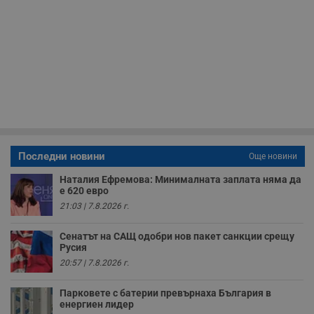
н
м
Т
и
п
у
з
б
VISITOR_PRIVACY_METADATA
5 месеца
Т
YouTube
4
с
.youtube.com
седмици
с
с
п
и
п
Последни новини
Още новини
т
в
Наталия Ефремова: Минималната заплата няма да
с
з
е 620 евро
с
21:03 | 7.8.2026 г.
п
о
р
Сенатът на САЩ одобри нов пакет санкции срещу
п
Русия
н
п
20:57 | 7.8.2026 г.
к
ч
п
Парковете с батерии превърнаха България в
с
енергиен лидер
б