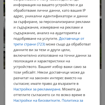
информация на вашето устройство и да
обработваме лични данни, като вашия IP
адрес, уникални идентификатори и данни
за сърфиране, за персонализирани реклами
и съдържание, измерване на реклами и
съдържание, анализ на аудиторията и
подобряване на услугите.
Доставчици от
трети страни (723)
може също да обработват
данните ви за тези и други цели,
включително използване на точни данни за
геолокация и характеристики на
устройството. Вашият избор важи само за
този уебсайт. Някои доставчици може да
разчитат на законен интерес вместо на
Следвай ни в Google News
→
съгласие; имате право да възразите в
Настройки за рекламиране
. Можете да
оттеглите съгласието си по всяко време в
Предпочитани източници
→
Настройки на бисквитките
.
Политика за