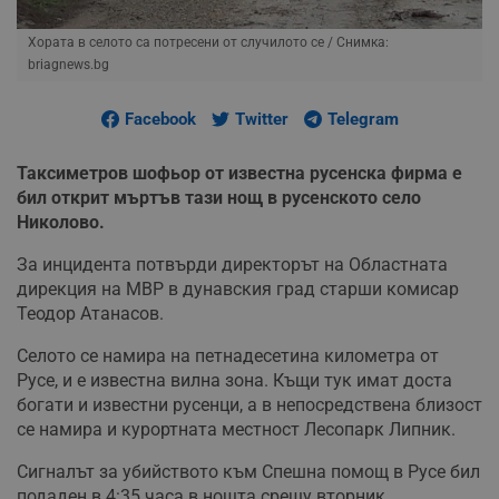
Хората в селото са потресени от случилото се
/ Снимка:
briagnews.bg
Facebook
Twitter
Telegram
Таксиметров шофьор от известна русенска фирма е
бил открит мъртъв тази нощ в русенското село
Николово.
За инцидента потвърди директорът на Областната
дирекция на МВР в дунавския град старши комисар
Теодор Атанасов.
Селото се намира на петнадесетина километра от
Русе, и е известна вилна зона. Къщи тук имат доста
богати и известни русенци, а в непосредствена близост
се намира и курортната местност Лесопарк Липник.
Сигналът за убийството към Спешна помощ в Русе бил
подаден в 4:35 часа в нощта срещу вторник.