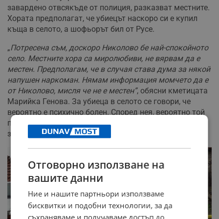
завардено отвсякъде от полиция, разказват местните.
Хората предполагат, че убиецът наскоро си е купил
къща в селото, а шофьорът бил от Русе.
„
Потресена съм, доскоро Николово бе най-спокойното
село. Местните хора са миролюбиви, не вярвам да е
местен. Предполагам, че в случая става дума за някой
напушен наркоман. Нямам информация момчето да е
от Николово, мисля че не е местен”
, обясни кметицата
Марийка Генова. За убиеца в селото се говори, че
вероятно е психично болен. Според нея, вероятно той
познава Николово, иначе няма как да стигнат до
задънената уличка.
Отговорно използване на
вашите данни
Ние и нашите партньори използваме
бисквитки и подобни технологии, за да
съхраняваме и получаваме достъп до