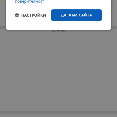
поверителност
Изпращайте снимки и информация на
НАСТРОЙКИ
ДА, КЪМ САЙТА
news@dunavmost.com
Строго
Ефективност
РЕКЛАМА
необходимо
Таргетиране
Функционалност
Некласифицирани
Строго необходимо
Ефективност