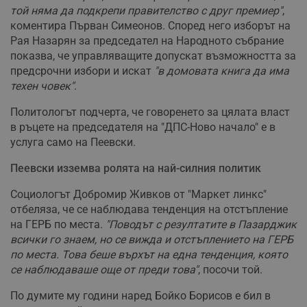
той няма да подкрепи правителство с друг премиер"
,
коментира Първан Симеонов. Според него изборът на
Рая Назарян за председател на Народното събрание
показва, че управляващите допускат възможността за
предсрочни избори и искат
"в домовата книга да има
техен човек"
.
Политологът подчерта, че говоренето за цялата власт
в ръцете на председателя на "ДПС-Ново начало" е в
услуга само на Пеевски.
Пеевски изземва ролята на най-силния политик
Социологът Добромир Живков от "Маркет линкс"
отбеляза, че се наблюдава тенденция на отстъпление
на ГЕРБ по места.
"Поводът с резултатите в Пазарджик
всички го знаем, но се вижда и отстъплението на ГЕРБ
по места. Това беше върхът на една тенденция, която
се наблюдаваше още от преди това"
, посочи той.
По думите му години наред Бойко Борисов е бил в