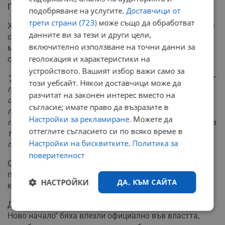
Предсрочни избори може да провокира бюджетът
подобряване на услугите.
Доставчици от
трети страни (723)
може също да обработват
Живков коментира, че предсрочни избори могат да се
данните ви за тези и други цели,
очакват при високо обществено недоволство, което
включително използване на точни данни за
може да бъде провокирано от бюджета за
геолокация и характеристики на
следващата година.
устройството. Вашият избор важи само за
"Да припомним, че през следващата година предстоят
този уебсайт. Някои доставчици може да
президентски избори, политическите играчи започват
разчитат на законен интерес вместо на
от сега постепенно да се ориентират. Тази
съгласие; имате право да възразите в
политическа борба, която върви в момента,
Настройки за рекламиране
. Можете да
постепенно ще трябва да влиза в руслото на идеята за
оттеглите съгласието си по всяко време в
това как ще се води битката за президентската
Настройки на бисквитките
.
Политика за
позиция"
, анализира той.
поверителност
Социологът посочи, че България влиза в няколко
потенциални кризи - проблемът с "Лукойл" и горивата,
НАСТРОЙКИ
ДА, КЪМ САЙТА
както и войната в Украйна.
Двамата социолози изразиха мнение, че ако "ДПС-
Строго
Ефективност
Ново начало" бяха влезли официално във властта,
необходимо