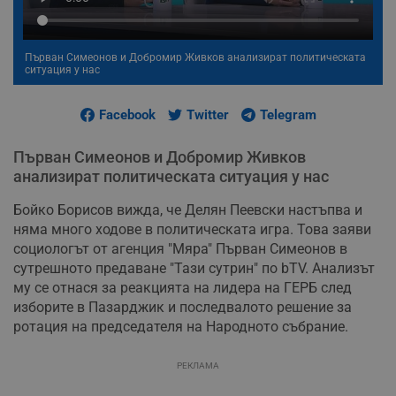
Първан Симеонов и Добромир Живков анализират политическата
ситуация у нас
Facebook
Twitter
Telegram
Първан Симеонов и Добромир Живков
анализират политическата ситуация у нас
Бойко Борисов вижда, че Делян Пеевски настъпва и
няма много ходове в политическата игра. Това заяви
социологът от агенция "Мяра" Първан Симеонов в
сутрешното предаване "Тази сутрин" по bTV. Анализът
му се отнася за реакцията на лидера на ГЕРБ след
изборите в Пазарджик и последвалото решение за
ротация на председателя на Народното събрание.
РЕКЛАМА