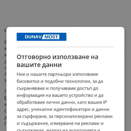
Риск от нова политическа сила начело с Радев
И двамата анализатори подчертаха, че предсрочни
избори поставят под риск сегашната управленска
коалиция.
"Никой от двамата най-големи не иска това
Отговорно използване на
да се случва, защото рискът да влезе нова
вашите данни
политическа сила, водена от сегашния президент
Ние и нашите партньори използваме
Румен Радев, е голям"
, категоричен е Добромир
Живков.
бисквитки и подобни технологии, за да
съхраняваме и получаваме достъп до
Първан Симеонов определи говоренето на Бойко
информация на вашето устройство и да
Борисов като "жертвено" и изрази учудване от твърде
обработваме лични данни, като вашия IP
емоционалното поведение на политик с такъв опит.
адрес, уникални идентификатори и данни
Според него при евентуални избори по-късно,
за сърфиране, за персонализирани реклами
доверието в "ДПС-Ново начало" ще расте за сметка на
и съдържание, измерване на реклами и
ГЕРБ.
съдържание, анализ на аудиторията и