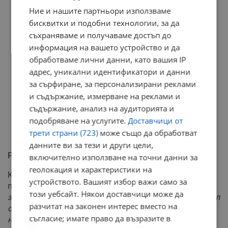
Ние и нашите партньори използваме
бисквитки и подобни технологии, за да
съхраняваме и получаваме достъп до
информация на вашето устройство и да
обработваме лични данни, като вашия IP
адрес, уникални идентификатори и данни
за сърфиране, за персонализирани реклами
и съдържание, измерване на реклами и
съдържание, анализ на аудиторията и
подобряване на услугите.
Доставчици от
трети страни (723)
може също да обработват
данните ви за тези и други цели,
Резултатът в Пазарджик и бъдещето на Митов
включително използване на точни данни за
геолокация и характеристики на
Коментирайки изборите в Пазарджик, Цветанов
устройството. Вашият избор важи само за
посочи:
"Резултатът в Пазарджик беше очакван,
този уебсайт. Някои доставчици може да
защото нито един министър или народен представител
разчитат на законен интерес вместо на
от ГЕРБ отиде на място за предизборни срещи. Ново
съгласие; имате право да възразите в
начало бяха всеки ден на терен в последните 30 дни