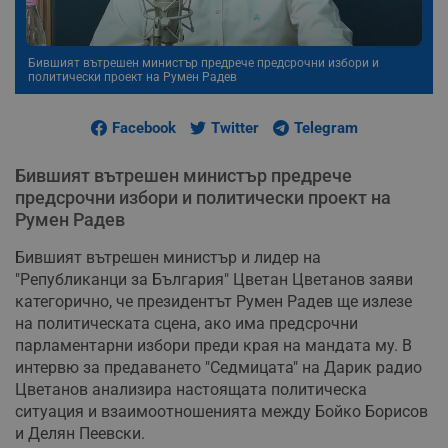
Бившият вътрешен министър предрече предсрочни избори и
политически проект на Румен Радев
Facebook
Twitter
Telegram
Бившият вътрешен министър предрече
предсрочни избори и политически проект на
Румен Радев
Бившият вътрешен министър и лидер на
"Републиканци за България" Цветан Цветанов заяви
категорично, че президентът Румен Радев ще излезе
на политическата сцена, ако има предсрочни
парламентарни избори преди края на мандата му. В
интервю за предаването "Седмицата" на Дарик радио
Цветанов анализира настоящата политическа
ситуация и взаимоотношенията между Бойко Борисов
и Делян Пеевски.