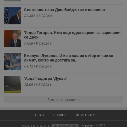
Gdyn
1 година
Тази бисквитка се
Gemius
използва за
.hit.gemius.pl
Състоянието на Джо Байдън се е влошило
събиране на
анонимни
09:35 | 9.8.2026 г.
статистически
данни, свързани с
посещенията в
уебсайта на
Тодор Тагарев: Има още една версия за взривилия
потребителя, като
се дрон
броя на
09:28 | 9.8.2026 г.
посещенията,
средното време,
прекарано на
Емануел Луканов: Има в нашия отбор някакъв
уебсайта и какви
страници са били
лимит, който не достига за...
заредени. Целта е
09:12 | 9.8.2026 г.
да се подобри
съдържанието на
сайта и
"Арда" надигра "Дунав"
потребителския
опит.
23:09 | 8.8.2026 г.
Gdynp
1 година
Тази бисквитка се
Gemius
използва с цел
.hit.gemius.pl
събиране на
Виж още новини ...
информация за
потребителското
поведение и
предпочитания.
ЗА НАС
НОВИНИ
КОМЕНТАРИ
Тази информация
се използва, за да
Copyright © 2011