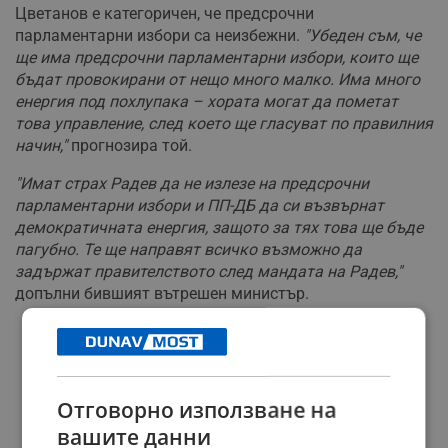
Цветанов е категоричен, че предсрочни
парламентарни избори са неизбежни.
"Убеден съм, че
ще има предсрочни парламентарни избори, които ще
бъдат провокирани от нещо много малко. Има много
енергия под похлупака – хората могат да пометат
това управление, след което ще гласуват по правилния
начин,"
прогнозира той.
"Имат страх Радев да не излезе на предсрочни
парламентарни избори и ПП-ДБ да си възвърнат
демократичната енергия, защото за тях това ще бъде
пагубно. Те ще направят всичко възможно да
задържат правителството след мандата на Радев,"
допълни бившият вътрешен министър.
РЕКЛАМА
Отговорно използване на
вашите данни