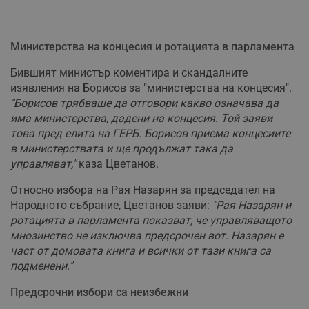
Министерства на концесия и ротацията в парламента
Бившият министър коментира и скандалните
изявления на Борисов за "министерства на концесия".
"Борисов трябваше да отговори какво означава да
има министерства, дадени на концесия. Той заяви
това пред елита на ГЕРБ. Борисов приема концесиите
в министерствата и ще продължат така да
управляват,"
каза Цветанов.
Относно избора на Рая Назарян за председател на
Народното събрание, Цветанов заяви:
"Рая Назарян и
ротацията в парламента показват, че управляващото
мнозинство не изключва предсрочен вот. Назарян е
част от домовата книга и всички от тази книга са
подменени."
Предсрочни избори са неизбежни