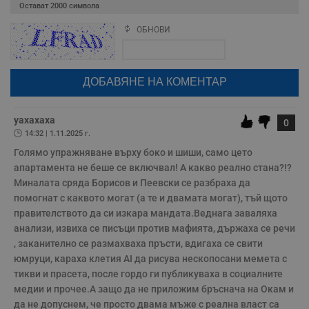
к
Остават
2000
символа
ч
п
ОБНОВИ
с
Поради зачестилите злоупотреби в сайта, за да оставите анонимен
б
коментар или да гласувате изискваме да се идентифицирате с
google акаунт.
__cf_bm
29
Т
Cloudflare Inc.
минути
с
.twitter.com
Натискайки на бутона "Вход с google" по-долу, коментарът ви ще
59
р
бъде публикуван анонимно под псевдонима който сте попълнили
секунди
м
по-горе в полето "Твоето име". Никаква лична информация за вас
б
няма да бъде съхранявана при нас или показвана на други
о
потребители.
уахахаха
у
0
п
14:32 | 1.11.2025 г.
о
и
Голямо упражняване върху боко и шиши, само цето 
т
апартамента не беше се включвал! А какво реално стана?!?

receive-cookie-deprecation
.hit.gemius.pl
1 година
Т
Миналата сряда Борисов и Пеевски се разбраха да 
с
помогнат с каквото могат (а те и двамата могат), тъй щото 
с
н
правителството да си изкара мандата.Веднага заваляха 
н
анализи, извиха се писъци против мафията, държаха се речи 
п
б
, заканително се размахваха пръсти, вдигаха се свити 
п
с
юмруци, караха клетия AI да рисува нескопосани мемета с 
о
тикви и прасета, после гордо ги публикуваха в социалните 
с
а
медии и прочее.А защо да не приложим бръснача на Окам и 
р
да не допуснем, че просто двама мъже с реална власт са 
у