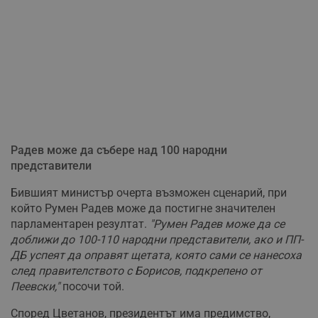
Радев може да събере над 100 народни
представители
Бившият министър очерта възможен сценарий, при
който Румен Радев може да постигне значителен
парламентарен резултат.
"Румен Радев може да се
доближи до 100-110 народни представители, ако и ПП-
ДБ успеят да оправят щетата, която сами се нанесоха
след правителството с Борисов, подкрепено от
Пеевски,"
посочи той.
Според Цветанов, президентът има предимство,