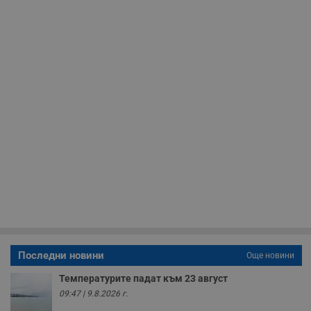
седмици
проследяване на
потребителски
взаимодействия и
ангажираност на
уебсайта за
подобряване на
обслужването и
потребителския
опит.
Gtest
1
Тази бисквитка се
Gemius
седмица
използва за A/B
.hit.gemius.pl
тестване на
уебсайта чрез
събиране на
данни за
поведението и
взаимодействието
на посетителите.
Той помага за
подобряване на
потребителския
опит, като
разбира как
потребителите се
ангажират с
Последни новини
Още новини
различни
елементи на
Температурите падат към 23 август
уебсайта по
време на етапите
09:47 | 9.8.2026 г.
на тестване.