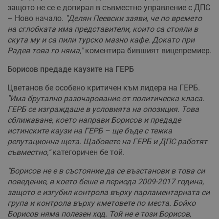
защото не се е допирал в съвместно управление с ДПС
– Ново начало.
"Делян Пеевски заяви, че по времето
на сглобката има представители, които са стояли в
скута му и са пили турско мазно кафе. Докато при
Радев това го няма,"
коментира бившият вицепремиер.
Борисов предаде каузите на ГЕРБ
Цветанов бе особено критичен към лидера на ГЕРБ.
"Има брутално разочарование от политическа класа.
ГЕРБ се изграждаше в условията на опозиция. Това
сближаване, което направи Борисов и предаде
истинските каузи на ГЕРБ – ще бъде с тежка
репутационна щета. Щабовете на ГЕРБ и ДПС работят
съвместно,"
категоричен бе той.
"Борисов не е в състояние да се възстанови в това си
поведение, в което беше в периода 2009-2017 година,
защото е изгубил контрола върху парламентарната си
група и контрола върху кметовете по места. Бойко
Борисов няма полезен ход. Той не е този Борисов,