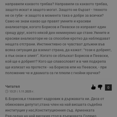
з
направили каквото трябва? Направили са каквото трябва, 
з
защото искат и защото могат. Защото не бързат - тяхното 
п
не се губи - и защото в момента така е добре за всички?
ASP.NET_SessionId
Сесия
Т
Microsoft
Само не знам какво ще правят умните и красиви 
с
Corporation
D
www.dunavmost.com
анализатори, когато Борисов и Пеевски се изправят един 
п
и
срещу друг, което някой ден неминуемо ще стане.Умните и 
т
красиви анализатори не са способни кротко да наблюдават 
к
п
нещата отстрани. Инстинктивно се чувстват длъжни във 
и
всяка ситуация да вземат страна, да кажат: “този е добрият, 
у
р
а пък онзи е злият”. Когато се сблъскат Борисов и Пеевски, 
к
кой ще е добрият? Кого ще славословят и в чия подкрепа 
п
д
ще излизат на протести - на Борисов или на Пеевски, - при 
д
п
положение че и двамата са ги плюли с гнойни храчки?
у
Читател
0
13:21 | 1.11.2025 г.
Б.Борисов,е главният кадровик в държавата ни. Деса от 
Доставчик
/
Валиден
Валиден
Име
Име
Доставчик
/
Домейн
Описание
Описание
Домейн
Доставчик
/
до
Валиден
до
обикновен депутат,стана член на най висшата съдебна 
Име
Описание
Домейн
до
институция у нас,Конституционния съд. Арменката 
_sharedID
__Secure-
.dunavmost.com
.youtube.com
11
Тази бисквитка се
5 месеца
ROLLOUT_TOKEN
месеца 4
използва, за да се
4
Рая,седна на най високия стол в държавата.Голямо 
__gfp_s_64b
.vbox7.com
1 година
Тази бисквитка се
Доставчик
/
Валиден