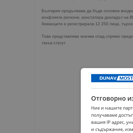
България продължава да бъде основна входна
конфликти региони, констатира докладът на 
бежанците е регистрирала 12 250 лица, търс
Това представлява значим спад спрямо предхо
такъв статут.
Отговорно и
Ние и нашите парт
получаваме достъп
вашия IP адрес, у
и съдържание, изм