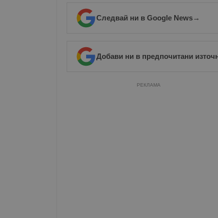
Име
Следвай ни в Google News
→
__RequestVerificationT
Добави ни в предпочитани източ
VISITOR_PRIVACY_MET
РЕКЛАМА
__cf_bm
receive-cookie-depreca
ASP.NET_SessionId