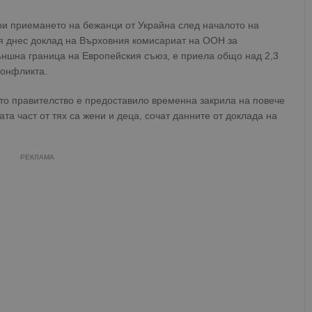
ри приемането на бежанци от Украйна след началото на
я днес доклад на Върховния комисариат на ООН за
външна граница на Европейския съюз, е приела общо над 2,3
конфликта.
то правителство е предоставило временна закрила на повече
ата част от тях са жени и деца, сочат данните от доклада на
РЕКЛАМА