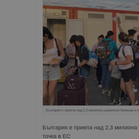
България е приела над 2,3 милиона украински бежанци и 
България е приела над 2,3 милиона
точка в ЕС