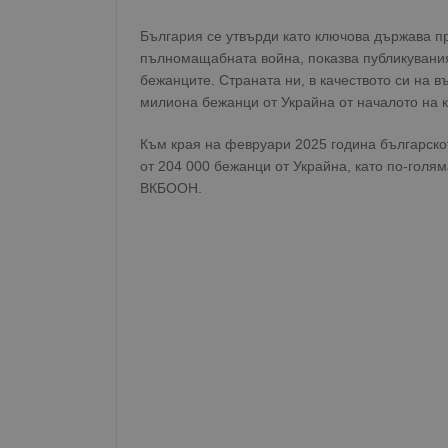
България се утвърди като ключова държава п
пълномащабната война, показва публикувани
бежанците. Страната ни, в качеството си на 
милиона бежанци от Украйна от началото на 
Към края на февруари 2025 година българско
от 204 000 бежанци от Украйна, като по-голям
ВКБООН.