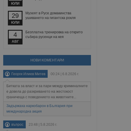
йният потребител може
ЮЛИ
 уебсайт.
Музеят в Русе домакинства
29
ушиването на гигантска рокля
ЮЛИ
Описание
Безплатна тренировка на открито
4
събира русенци на кея
ребителски
елското поведение и
АВГ
раници на сайта. Тя
яване на сайта. Тя
не на прегледи на
формация, която е
взаимодействат с
нкционалност в целия
прекарано на
редпочитанията на
НОВИ КОМЕНТАРИ
 сайтове; тя може
остта на социалните
тора на сайта.
използва новата или
Георги Илиев Митев
00:24 | 6.8.2026 г.
елски взаимодействия
нето и потребителския
Битката за власт и за пари между криминалните
рез събиране на данни
е довела до разкриването на жестокост
 помага за
граничеща с поведението на животните...
отребителите се
тапите на тестване.
Задържаха наркобарон в България при
международна акция
тистически данни,
 броя на посещенията,
 са били заредени.
елския опит.
въпрос
23:48 | 5.8.2026 г.