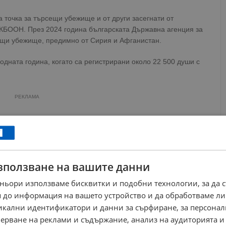
 точка за търсещи убежище и от други засегнати от
ВКБООН. През 2024 година българската Държавна агенция за
ещи убежище, предимно от Сирия и Афганистан.
дната година, когато са регистрирани около 22 500 души с
РЕКЛАМА
зползване на вашите данни
ньори използваме бисквитки и подобни технологии, за да 
 до информация на вашето устройство и да обработваме ли
никални идентификатори и данни за сърфиране, за персона
ерване на реклами и съдържание, анализ на аудиторията и