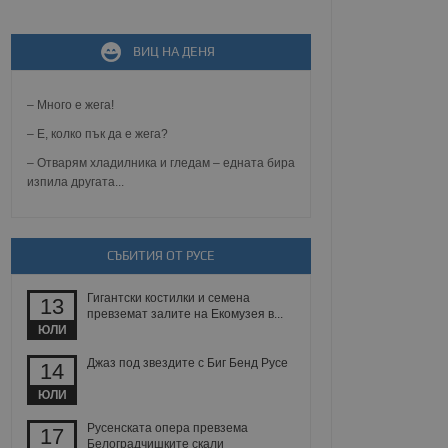
ВИЦ НА ДЕНЯ
не, зададена от уеб
 ASP.NET MVC
спре неразрешеното
т, известно като
– Много е жега!
тове. Той не съдържа
щожава при затваряне
– Е, колко пък да е жега?
– Отварям хладилника и гледам – едната бира
ение на съгласието на
изпила другата...
ст за тяхното
а данни за съгласието
ични политики и
антира, че техните
 сесии.
СЪБИТИЯ ОТ РУСЕ
аничаване между хората
а, за да се правят
Гигантски костилки и семена
хния уебсайт.
13
превземат залите на Екомузея в...
ЮЛИ
сигнализира на
 на бисквитките,
Джаз под звездите с Биг Бенд Русе
14
а съответствие и
ндарти и
ЮЛИ
ck и предоставя
Русенската опера превзема
17
требител използва
Белоградчишките скали