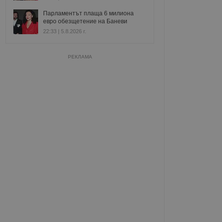
Парламентът плаща 6 милиона
евро обезщетение на Баневи
22:33 | 5.8.2026 г.
РЕКЛАМА