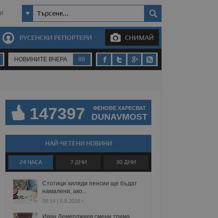
И
РУСЕНСКИ РЕПОРТЕРИ
СНИМАЙ
НОВИНИТЕ ВЧЕРА
98
147397
ФЕНОВЕ ХАРЕСВАТ
DUNAVMOST
НАЙ-ЧЕТЕНИ НОВИНИ
24 ЧАСА
7 ДНИ
30 ДНИ
Стотици хиляди пенсии ще бъдат
намалени, ако...
08:14 | 5.8.2026 г.
Иван Демерджиев смени трима