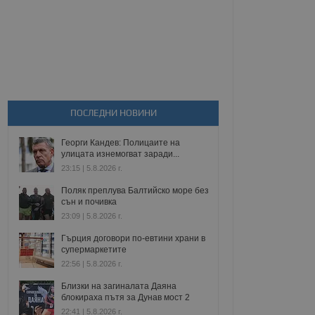
ПОСЛЕДНИ НОВИНИ
Георги Кандев: Полицаите на
улицата изнемогват заради...
23:15 | 5.8.2026 г.
Поляк преплува Балтийско море без
сън и почивка
23:09 | 5.8.2026 г.
Гърция договори по-евтини храни в
супермаркетите
22:56 | 5.8.2026 г.
Близки на загиналата Даяна
блокираха пътя за Дунав мост 2
22:41 | 5.8.2026 г.