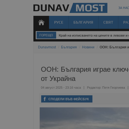
ЗА НАС
РУСЕ
БЪЛГАРИЯ
СВЯТ
РА
ГОРЕЩО
Край на изписването на цените в левове и
Dunavmost
/
България
/
Новини
/
ООН: България и
ООН: България играе ключ
от Украйна
04 август 2025 - 23:16 часа
Редактор:
Петя Георгиева
СПОДЕЛИ ВЪВ ФЕЙСБУК