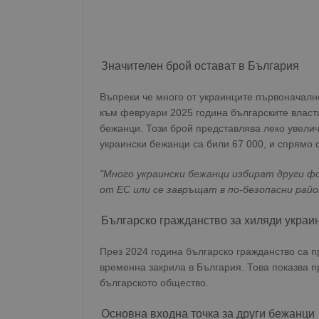
Значителен брой остават в България
Въпреки че много от украинците първоначалн
към февруари 2025 година българските власт
бежанци. Този брой представлява леко увелич
украински бежанци са били 67 000, и спрямо 
"Много украински бежанци избират други ф
от ЕС или се завръщат в по-безопасни райо
Българско гражданство за хиляди украи
През 2024 година българско гражданство са п
временна закрила в България. Това показва п
българското общество.
Основна входна точка за други бежанци