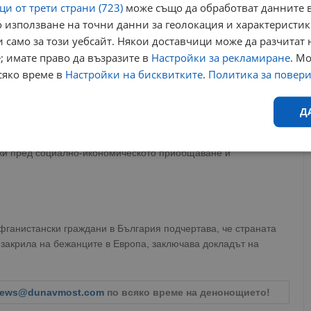
и от трети страни (723)
може също да обработват данните в
 използване на точни данни за геолокация и характеристик
 само за този уебсайт. Някои доставчици може да разчитат 
; имате право да възразите в
Настройки за рекламиране
. М
сяко време в
Настройки на бисквитките
.
Политика за повер
 България, идват от Сирия, откакто през 2011 година в
 война. През последното десетилетие закрила в България са
х са получили международна закрила.
Д
жанци в България е изменчив, главно поради липсата на
чки пред социално-икономическото приобщаване и
Ефективност
Таргетиране
Функционалност
Н
ганистански граждани в България подчертава, че страната
 закрила на бежанците в Европа, заключава докладът на
еобходимо
Ефективност
Таргетиране
Функционалност
Неклас
исквитки позволяват основната функционалност на уебсайта, като потребителско
ews@dunavmost.com
по всяко време на денонощието!
не може да се използва правилно без строго необходими бисквитки.