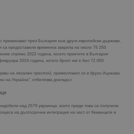
о преминават през България към други европейски държави,
и са предоставили временна закрила на около 75 250
ение спрямо 2022 година, когато приетите в България
февруари 2024 година, когато броят им е бил 72 000.
орми на легален престой, преместват се в други държави
ни на Украйна"
, отбелязва докладът.
нци
ридобили над 2579 украинци, които преди това са получили
роцеса на дългосрочна интеграция на част от бежанците в