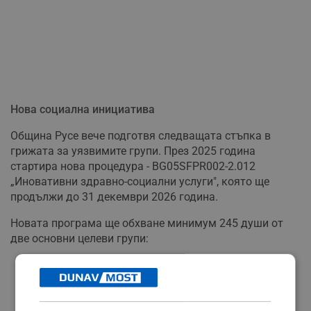
Нова социална инициатива
Община Русе вече подготвя следващата стъпка в
грижата за уязвимите групи. През 2025 година
стартира нова процедура - BG05SFPR002-2.012
„Иновативни здравно-социални услуги", която ще
продължи до 31 декември 2026 година.
Новата програма ще обхване минимум 245 души от
две основни целеви групи:
Самотно живеещи лица с увреждания без
определена чужда помощ
Самотно живеещи лица в надтрудоспособна
възраст, които не могат да се самообслужват