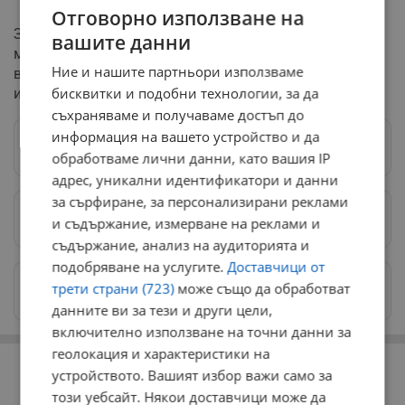
Отговорно използване на
За оценка на нуждите ще бъде използвана специална
вашите данни
методика на Управляващия орган, която измерва
Ние и нашите партньори използваме
възможностите на лицата да извършват ежедневни и
бисквитки и подобни технологии, за да
инструментални дейности.
съхраняваме и получаваме достъп до
информация на вашето устройство и да
Следвай ни в Google News
→
обработваме лични данни, като вашия IP
адрес, уникални идентификатори и данни
за сърфиране, за персонализирани реклами
Предпочитани източници
→
и съдържание, измерване на реклами и
съдържание, анализ на аудиторията и
подобряване на услугите.
Доставчици от
Изпращайте снимки и информация на
трети страни (723)
може също да обработват
news@dunavmost.com
данните ви за тези и други цели,
включително използване на точни данни за
РЕКЛАМА
геолокация и характеристики на
устройството. Вашият избор важи само за
този уебсайт. Някои доставчици може да