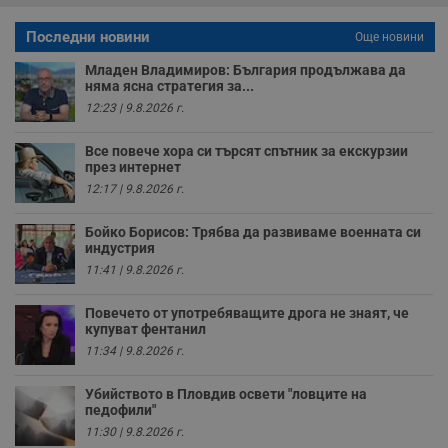
р
п
Последни новини
Още новини
н
п
к
Младен Владимиров: България продължава да
ч
няма ясна стратегия за...
п
с
12:23 | 9.8.2026 г.
б
Все повече хора си търсят спътник за екскурзии
__cf_bm
29
Т
Cloudflare Inc.
минути
с
.twitter.com
през интернет
59
р
12:17 | 9.8.2026 г.
секунди
м
б
о
Бойко Борисов: Трябва да развиваме военната си
у
индустрия
п
о
11:41 | 9.8.2026 г.
и
т
Повечето от употребяващите дрога не знаят, че
receive-cookie-deprecation
.hit.gemius.pl
1 година
Т
купуват фентанил
с
с
11:34 | 9.8.2026 г.
н
н
п
Убийството в Пловдив освети "ловците на
б
педофили"
п
с
11:30 | 9.8.2026 г.
о