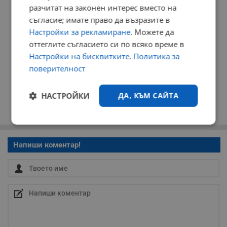
разчитат на законен интерес вместо на
съгласие; имате право да възразите в
Настройки за рекламиране
. Можете да
оттеглите съгласието си по всяко време в
Настройки на бисквитките
.
Политика за
поверителност
НАСТРОЙКИ
ДА, КЪМ САЙТА
Строго
Ефективност
необходимо
Напиши коментар!
Таргетиране
Функционалност
Некласифицирани