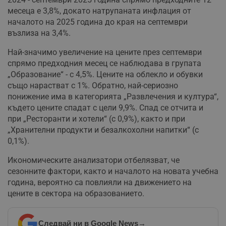
месеца е 3,8%, докато натрупаната инфлация от
началото на 2025 година до края на септември
възлиза на 3,4%.
Най-значимо увеличение на цените през септември
спрямо предходния месец се наблюдава в групата
„Образование“ - с 4,5%. Цените на облекло и обувки
също нарастват с 1%. Обратно, най-сериозно
понижение има в категорията „Развлечения и култура“,
където цените спадат с цели 9,9%. Спад се отчита и
при „Ресторанти и хотели“ (с 0,9%), както и при
„Хранителни продукти и безалкохолни напитки“ (с
0,1%).
Икономическите анализатори отбелязват, че
сезонните фактори, както и началото на новата учебна
година, вероятно са повлияли на движението на
цените в сектора на образованието.
Следвай ни в Google News
→