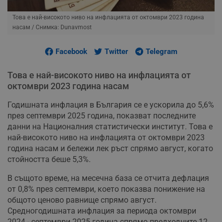
Това е най-високото ниво на инфлацията от октомври 2023 година
насам
/ Снимка: Dunavmost
Facebook
Twitter
Telegram
Това е най-високото ниво на инфлацията от
октомври 2023 година насам
Годишната инфлация в България се е ускорила до 5,6%
през септември 2025 година, показват последните
данни на Националния статистически институт. Това е
най-високото ниво на инфлацията от октомври 2023
година насам и бележи лек ръст спрямо август, когато
стойността беше 5,3%.
В същото време, на месечна база се отчита дефлация
от 0,8% през септември, което показва понижение на
общото ценово равнище спрямо август.
Средногодишната инфлация за периода октомври
2024 - септември 2025 година спрямо предходните 12