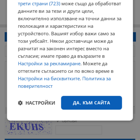
трети страни (723)
може също да обработват
данните ви за тези и други цели,
включително използване на точни данни за
геолокация и характеристики на
устройството. Вашият избор важи само за
Напиши коментар!
този уебсайт. Някои доставчици може да
разчитат на законен интерес вместо на
съгласие; имате право да възразите в
Настройки за рекламиране
. Можете да
оттеглите съгласието си по всяко време в
Настройки на бисквитките
.
Политика за
поверителност
НАСТРОЙКИ
ДА, КЪМ САЙТА
Остават
2000
символа
Строго
Ефективност
ОБНОВИ
Поради зачестилите злоупотреби в сайта, за да оставите анонимен
необходимо
коментар или да гласувате изискваме да се идентифицирате с
google акаунт.