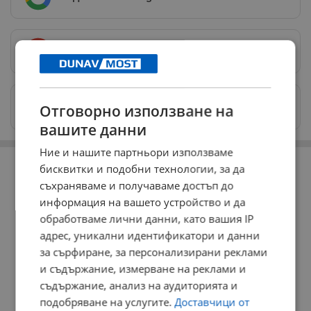
Предпочитани източници
→
Изпращайте снимки и информация на
Отговорно използване на
news@dunavmost.com
вашите данни
Ние и нашите партньори използваме
РЕКЛАМА
бисквитки и подобни технологии, за да
съхраняваме и получаваме достъп до
информация на вашето устройство и да
обработваме лични данни, като вашия IP
адрес, уникални идентификатори и данни
за сърфиране, за персонализирани реклами
и съдържание, измерване на реклами и
съдържание, анализ на аудиторията и
подобряване на услугите.
Доставчици от