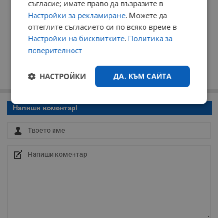
съгласие; имате право да възразите в
Настройки за рекламиране
. Можете да
оттеглите съгласието си по всяко време в
Настройки на бисквитките
.
Политика за
поверителност
НАСТРОЙКИ
ДА, КЪМ САЙТА
Строго
Ефективност
Напиши коментар!
необходимо
Таргетиране
Функционалност
Некласифицирани