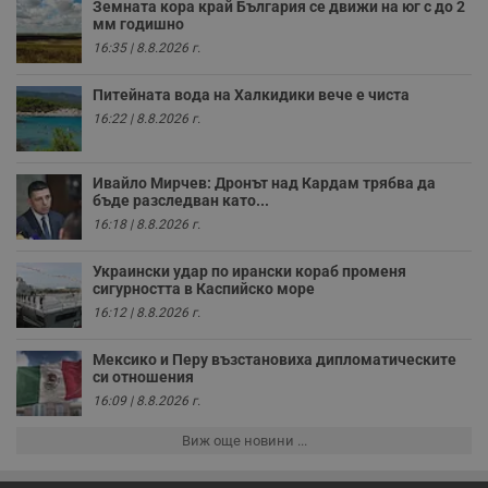
Земната кора край България се движи на юг с до 2
н
п
мм годишно
к
16:35 | 8.8.2026 г.
ч
п
с
Питейната вода на Халкидики вече е чиста
б
16:22 | 8.8.2026 г.
__cf_bm
29
Т
Cloudflare Inc.
минути
с
.twitter.com
59
р
секунди
м
Ивайло Мирчев: Дронът над Кардам трябва да
б
бъде разследван като...
о
у
16:18 | 8.8.2026 г.
п
о
и
Украински удар по ирански кораб променя
т
сигурността в Каспийско море
16:12 | 8.8.2026 г.
receive-cookie-deprecation
.hit.gemius.pl
1 година
Т
с
с
Мексико и Перу възстановиха дипломатическите
н
н
си отношения
п
16:09 | 8.8.2026 г.
б
п
с
Виж още новини ...
о
с
а