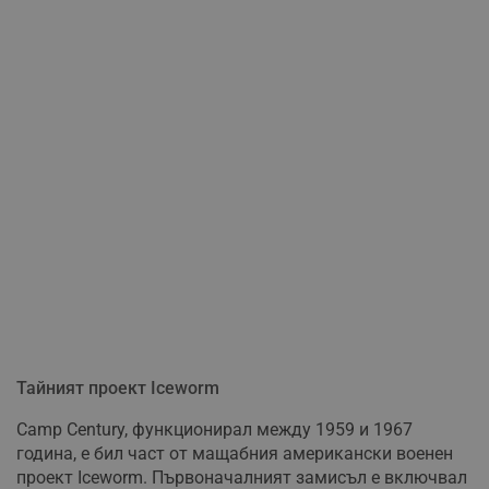
Тайният проект Iceworm
Camp Century, функционирал между 1959 и 1967
година, е бил част от мащабния американски военен
проект Iceworm. Първоначалният замисъл е включвал