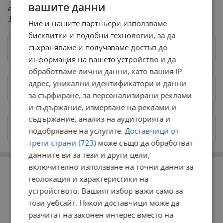
вашите данни
виждали в такъв детайл"
, допълва Чад Грийн, учен от
JPL.
Ние и нашите партньори използваме
бисквитки и подобни технологии, за да
съхраняваме и получаваме достъп до
Следвай ни в Google News
→
информация на вашето устройство и да
обработваме лични данни, като вашия IP
адрес, уникални идентификатори и данни
Предпочитани източници
→
за сърфиране, за персонализирани реклами
и съдържание, измерване на реклами и
съдържание, анализ на аудиторията и
Изпращайте снимки и информация на
подобряване на услугите.
Доставчици от
news@dunavmost.com
трети страни (723)
може също да обработват
данните ви за тези и други цели,
РЕКЛАМА
включително използване на точни данни за
геолокация и характеристики на
устройството. Вашият избор важи само за
този уебсайт. Някои доставчици може да
разчитат на законен интерес вместо на