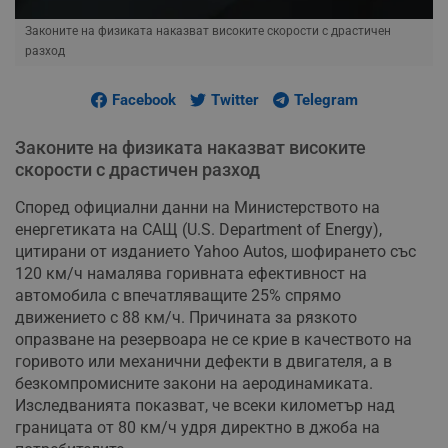
Законите на физиката наказват високите скорости с драстичен
разход
Facebook
Twitter
Telegram
Законите на физиката наказват високите
скорости с драстичен разход
Според официални данни на Министерството на
енергетиката на САЩ (U.S. Department of Energy),
цитирани от изданието Yahoo Autos, шофирането със
120 км/ч намалява горивната ефективност на
автомобила с впечатляващите 25% спрямо
движението с 88 км/ч. Причината за рязкото
опразване на резервоара не се крие в качеството на
горивото или механични дефекти в двигателя, а в
безкомпромисните закони на аеродинамиката.
Изследванията показват, че всеки километър над
границата от 80 км/ч удря директно в джоба на