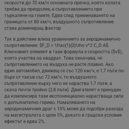
скорости до 70 км/ч основната пречка, която колата
трябва да преодолее, е съпротивлението при
търкаляне на гумите. Едва след преминаването на
границата от 80 км/ч, въздушното съпротивление
става доминиращ фактор.
Тук в действие влиза уравнението за аеродинамично
съпротивление: $F_D = \frac{1}{2}\rho v^2 C_D A$.
Ключовият елемент в тази формула е скоростта ($v$),
която участва на квадрат. Това означава, че
съпротивлението на въздуха не расте плавно. Ако
един автомобил, движещ се със 120 км/ч, е 1,7 пъти по-
бърз от такъв със 72 км/ч, то въздушното
съпротивление върху него не нараства 1,7 пъти, а
скача почти тройно (2,8 пъти). Двигателят е принуден
да компенсира тази експоненциално нарастваща сила
с допълнително гориво. Намаляването на
аеродинамичния драг с 10% може да подобри разхода
на магистралата с цели 5%, докато в градски условия
ефектът е едва 2%.