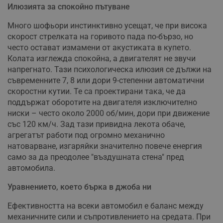
Илюзията за спокойно пътуване
Много шофьори инстинктивно усещат, че при висока
скорост стрелката на горивото пада по-бързо, но
често остават измамени от акустиката в купето.
Колата изглежда спокойна, а двигателят не звучи
напрегнато. Тази психологическа илюзия се дължи на
съвременните 7, 8 или дори 9-степенни автоматични
скоростни кутии. Те са проектирани така, че да
поддържат оборотите на двигателя изключително
ниски – често около 2000 об/мин, дори при движение
със 120 км/ч. Зад тази привидна лекота обаче,
агрегатът работи под огромно механично
натоварване, изгаряйки значително повече енергия
само за да преодолее "въздушната стена" пред
автомобила.
Уравнението, което бърка в джоба ни
Ефективността на всеки автомобил е баланс между
механичните сили и съпротивлението на средата. При