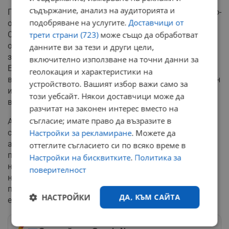
съдържание, анализ на аудиторията и
Проблемът с въздушното съпротивление става още по-
подобряване на услугите.
Доставчици от
осезаем при електрическите автомобили.
Стандартните двигатели с вътрешно горене губят
трети страни (723)
може също да обработват
огромна част от ефективността си като топлинни
данните ви за тези и други цели,
загуби при ниски скорости и градско шофиране.
включително използване на точни данни за
Електромоторите обаче са изключително ефективни
геолокация и характеристики на
във всички режими на работа. Затова техният основен
устройството. Вашият избор важи само за
и почти единствен сериозен враг на пътя остава
този уебсайт. Някои доставчици може да
въздухът.
разчитат на законен интерес вместо на
съгласие; имате право да възразите в
Анализите показват, че шофирането на електромобил
със 120 км/ч вместо със 105 км/ч може да съкрати
Настройки за рекламиране
. Можете да
автономния му пробег с 15 до 20%. Докато
оттеглите съгласието си по всяко време в
производителите инвестират милиарди в изглаждане
Настройки на бисквитките
.
Политика за
на линиите, активни въздушни клапи и оптимизиране
поверителност
на пода на купето, физиката остава непреодолима
преграда – скоростта винаги ще има своята висока
НАСТРОЙКИ
ДА, КЪМ САЙТА
енергийна цена.
Строго
Ефективност