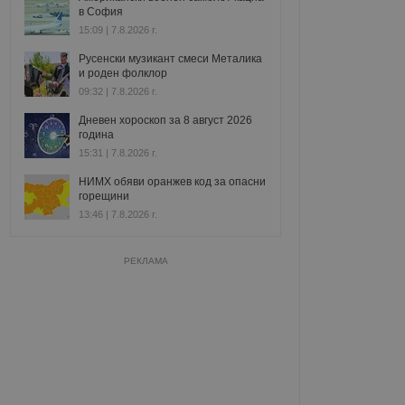
в София
15:09 | 7.8.2026 г.
Русенски музикант смеси Металика
и роден фолклор
09:32 | 7.8.2026 г.
Дневен хороскоп за 8 август 2026
година
15:31 | 7.8.2026 г.
НИМХ обяви оранжев код за опасни
горещини
13:46 | 7.8.2026 г.
РЕКЛАМА