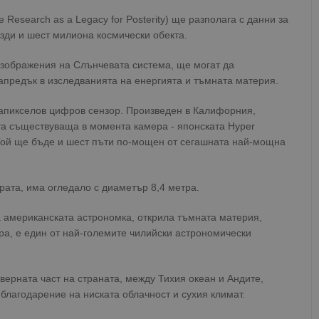
Research as а Legacy for Posterity) ще разполага с данни за
зди и шест милиона космически обекта.
изображения на Слънчевата система, ще могат да
апредък в изследванията на енергията и тъмната материя.
апикселов цифров сензор. Произведен в Калифорния,
а съществуваща в момента камера - японската Hyper
Той ще бъде и шест пъти по-мощен от сегашната най-мощна
рата, има огледало с диаметър 8,4 метра.
а американската астрономка, открила тъмната материя,
а, е един от най-големите чилийски астрономически
верната част на страната, между Тихия океан и Андите,
 благодарение на ниската облачност и сухия климат.