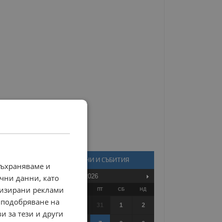
КАЛЕНДАР - НОВИНИ И СЪБИТИЯ
съхраняваме и
Август
2026
чни данни, като
лизирани реклами
ПО
ВТ
СР
ЧТ
ПТ
СБ
НД
 подобряване на
27
28
29
30
31
1
2
и за тези и други