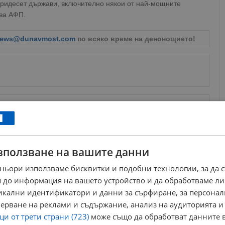
 тридесет държави, включително някои от най-мощните
зва АФП.
ews@dunavmost.com
по всяко време на денонощието!
ници в Google
→
Още по темата
зползване на вашите данни
Китай планира революционна радиообсерватория
ньори използваме бисквитки и подобни технологии, за да 
на Луната
 до информация на вашето устройство и да обработваме ли
22:06 | 21.3.2025 г.
никални идентификатори и данни за сърфиране, за персона
Нов спектрометър дири извънземен живот
ерване на реклами и съдържание, анализ на аудиторията и
07:44 | 9.2.2018 г.
и от трети страни (723)
може също да обработват данните в