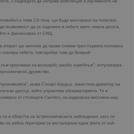
кога, с надеждата да направи революция в изучаването на
автомобил и тежи 2,8 тона, ще бъде монтирано на телескоп,
де възможност да се надникне в небето както никога досега,
ойто е финансиран от САЩ.
а апарат ще започне да прави снимки през първата половина
 сканира небето, повтаряйки това до безкрай.
 към проучване на милиарди звезди наведнъж
", ентусиазира
строномическо дружество.
астрономията
", казва Стюарт Кордър, заместник-директор на
ателски център, който управлява обсерваторията. Тя е
северно от столицата Сантяго, на надморска височина над
е си в областта на астрономическите наблюдения, като по
о на нейна територия са инсталирани една трета от най-