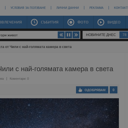
УСЛОВИЯ ЗА ПОЛЗВАНЕ
ЛИЧНИ ДАННИ
РЕКЛАМА
КОНТАКТ
ЗВЛЕЧЕНИЯ
СЪБИТИЯ
ФОТО
ВИДЕО
НОВИНИТЕ ДНЕС
78
втори живот
а от Чили с най-голямата камера в света
или с най-голямата камера в света
ева
Коментари: 0
0
ОДОБРЯВАМ