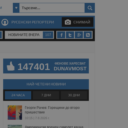
И
РУСЕНСКИ РЕПОРТЕРИ
СНИМАЙ
НОВИНИТЕ ВЧЕРА
107
147401
ФЕНОВЕ ХАРЕСВАТ
DUNAVMOST
НАЙ-ЧЕТЕНИ НОВИНИ
24 ЧАСА
7 ДНИ
30 ДНИ
Георги Рачев: Горещини до второ
пришествие
10:15 | 7.8.2026 г.
Американски военен самолет кацна