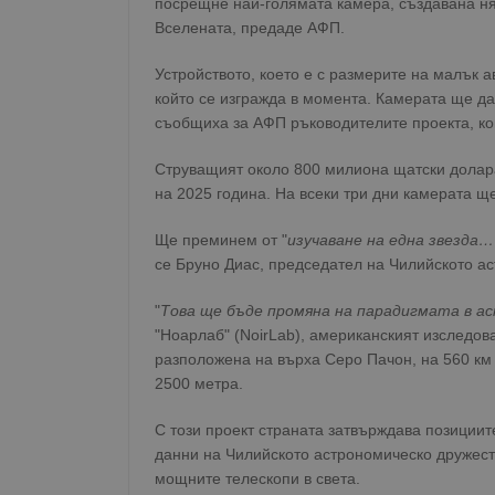
посрещне най-голямата камера, създавана ня
Вселената, предаде АФП.
Устройството, което е с размерите на малък 
който се изгражда в момента. Камерата ще да
съобщиха за АФП ръководителите проекта, к
Струващият около 800 милиона щатски долар
на 2025 година. На всеки три дни камерата ще
Ще преминем от "
изучаване на една звезда…
се Бруно Диас, председател на Чилийското а
"
Това ще бъде промяна на парадигмата в 
"Ноарлаб" (NoirLab), американският изследов
разположена на върха Серо Пачон, на 560 км 
2500 метра.
С този проект страната затвърждава позициит
данни на Чилийското астрономическо дружеств
мощните телескопи в света.