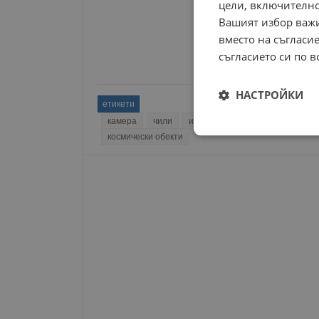
цели, включително
Вашият избор важи
вместо на съгласие
съгласието си по в
НАСТРОЙКИ
етикети
камера
чили
изследователски център
ас
Строго
космически обекти
необходимо
Строго н
Строго необходимите б
на акаунта. Уебсайтът 
Име