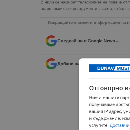
В Чили се намират телескопите на повече от
астрономически инструменти в света, отбеля
Изпращайте снимки и информация на
n
Следвай ни в Google News
→
Добави ни в предпочитани източ
РЕКЛАМА
Отговорно и
Ние и нашите парт
получаваме достъп
вашия IP адрес, у
и съдържание, изм
услугите.
Доставчиц