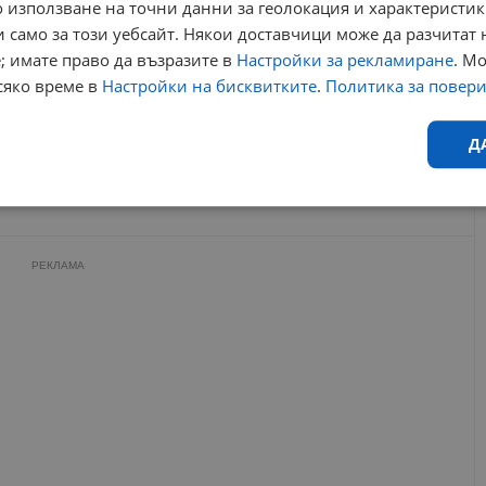
Телескопът "Джеймс Уеб" засече галактика на 13
 използване на точни данни за геолокация и характеристик
милиарда години
 само за този уебсайт. Някои доставчици може да разчитат 
16:18 | 17.5.2026 г.
; имате право да възразите в
Настройки за рекламиране
. М
„Джеймс Уеб“ показа брилянтното сърце на
сяко време в
Настройки на бисквитките
.
Политика за повер
спирална галактика
23:37 | 8.5.2026 г.
Д
трономия
вселена
обсерватория
наблюдения
Ефективност
Таргетиране
Функционалност
Н
РЕКЛАМА
еобходимо
Ефективност
Таргетиране
Функционалност
Неклас
исквитки позволяват основната функционалност на уебсайта, като потребителско
не може да се използва правилно без строго необходими бисквитки.
Валиден
Доставчик
/
Домейн
Описание