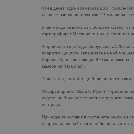
След десет години камерата LSST (Space-Time 
двадесет милиона галактики, 17 милиарда зве
Учените ще разполагат с обновен каталог от 
картографират Млечния път и ще постигнат н
Устройството ще бъде оборудвано с 3200-мег
апаратът ще утрои капацитета на най-мощнат
Suprime-Cam с резолюция 870 мегапиксела. 
камера на "Ноарлаб".
Телескопът, на който ще бъде поставена каме
Обсерваторията "Вера К. Рубин" - кръстена н
където ще бъде разположена огромната камер
центрове.
Природните условия в пустинните райони в се
допринасят за най-ясното небе на планетата,