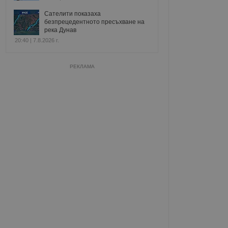
Сателити показаха
безпрецедентното пресъхване на
река Дунав
20:40 | 7.8.2026 г.
РЕКЛАМА