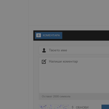
__RequestVerificationT
VISITOR_PRIVACY_MET
0
KОМЕНТАРA
__cf_bm
receive-cookie-depreca
Остават
2000
символа
ASP.NET_SessionId
ОБНОВИ