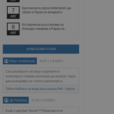
Британската група Hinterlands ще
7
забие в Парка на младежта
АВГ
Описание
Историческа възстановка за
8
Илинден оживява в Парка на...
ребителски
елското поведение и
раници на сайта. Тя
яване на сайта. Тя
АВГ
не на прегледи на
формация, която е
взаимодействат с
нкционалност в целия
прекарано на
редпочитанията на
 сайтове; тя може
НОВИ КОМЕНТАРИ
остта на социалните
тора на сайта.
използва новата или
елски взаимодействия
Евро-талибанчик
22:07 | 7.8.2026 г.
нето и потребителския
Сега разбрахте ли защо подлогите в
рез събиране на данни
 помага за
политиката толкова натискаха да налагат такса-
отребителите се
данък-водомер на тъпото население в...
тапите на тестване.
Тайни байпаси за вода разтърсиха ВиК - Бургас
тистически данни,
 броя на посещенията,
 са били заредени.
До Русенец
21:56 | 7.8.2026 г.
елския опит.
я за потребителското
Къде е другаря Танов???Природата не
, за да се