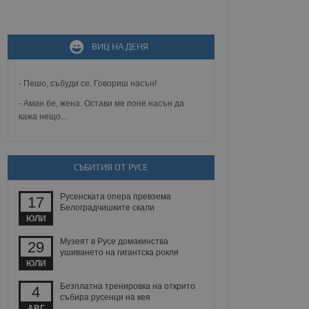
не, зададена от уеб
 ASP.NET MVC
спре неразрешеното
ВИЦ НА ДЕНЯ
т, известно като
тове. Той не съдържа
щожава при затваряне
- Пешо, събуди се. Говориш насън!
ение на съгласието на
- Аман бе, жена. Остави ме поне насън да
ст за тяхното
кажа нещо...
а данни за съгласието
ични политики и
антира, че техните
 сесии.
СЪБИТИЯ ОТ РУСЕ
аничаване между хората
а, за да се правят
хния уебсайт.
Русенската опера превзема
17
Белоградчишките скали
сигнализира на
ЮЛИ
 на бисквитките,
а съответствие и
Музеят в Русе домакинства
29
ндарти и
ушиването на гигантска рокля
ЮЛИ
ck и предоставя
требител използва
Безплатна тренировка на открито
4
йният потребител може
събира русенци на кея
 уебсайт.
АВГ