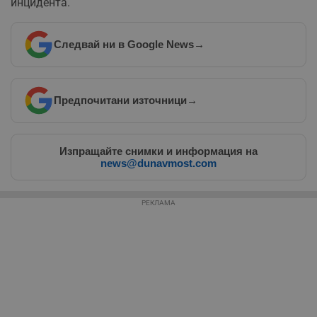
инцидента.
Следвай ни в Google News
→
Предпочитани източници
→
Изпращайте снимки и информация на
news@dunavmost.com
РЕКЛАМА