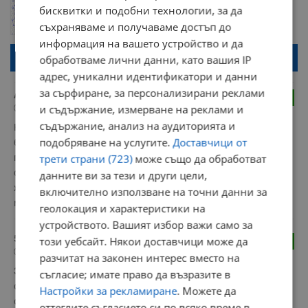
ОБНОВИ
бисквитки и подобни технологии, за да
Поради зачестилите злоупотреби в сайта, за да оставите анонимен
коментар или да гласувате изискваме да се идентифицирате с
съхраняваме и получаваме достъп до
google акаунт.
информация на вашето устройство и да
Натискайки на бутона "Вход с google" по-долу, коментарът ви ще
обработваме лични данни, като вашия IP
бъде публикуван анонимно под псевдонима който сте попълнили
по-горе в полето "Твоето име". Никаква лична информация за вас
адрес, уникални идентификатори и данни
няма да бъде съхранявана при нас или показвана на други
за сърфиране, за персонализирани реклами
потребители.
А.
2
и съдържание, измерване на реклами и
10:46 | 30.9.2024 г.
съдържание, анализ на аудиторията и
Какви велоалеи и тротоари, не е велосипедист, човекът 
подобряване на услугите.
Доставчици от
беше с мотопед! Беше паднал в дясна лента в посока 
трети страни (723)
може също да обработват
гарата, точно на кръстовището със Св. Георги. Беше в 
седнало положение и в съзнание, бяха се събрали много 
данните ви за тези и други цели,
хора и му помагаха. Кола не се виждаше, поне не и на 
включително използване на точни данни за
мястото на удара в кръстовището.
геолокация и характеристики на
устройството. Вашият избор важи само за
5 до 6
този уебсайт. Някои доставчици може да
1
22:27 | 29.9.2024 г.
разчитат на законен интерес вместо на
Значи шофьорът е виновен, работата е ясна. Не че това ще 
съгласие; имате право да възразите в
олекоти положението на пострадалия. Скорошно му 
Настройки за рекламиране
. Можете да
оздравяване.
оттеглите съгласието си по всяко време в