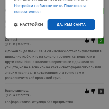
Настройки на бисквитките
.
Политика за
до 5
поверителност
2
22:14 | 29.9.2024 г.
На Свети Георги и Борисова няма светофар, Свети Георги е 
НАСТРОЙКИ
ДА, КЪМ САЙТА
без предимство! 
Строго
Ефективност
До 1 и 3
2
необходимо
21:57 | 29.9.2024 г.
Длъжен си да пазиш себе си и всички останали участници в 
движението, били те на колело, тротинетка, пеша или в 
Таргетиране
Функционалност
други коли. Иначе колелото вероятно се е движело по 
улицата, но не е ясно кой на какви светофарни сигнали или 
знаци е навлязъл в кръстовището, а точно там е 
разковничето кой прав и кой крив.
Некласифицирани
бавно мислещ
0
21:54 | 29.9.2024 г.
Голфара излиза, от улица без предимство.