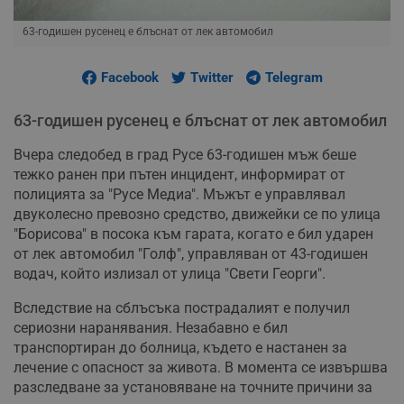
63-годишен русенец е блъснат от лек автомобил
Facebook
Twitter
Telegram
63-годишен русенец е блъснат от лек автомобил
Вчера следобед в град Русе 63-годишен мъж беше
тежко ранен при пътен инцидент, информират от
полицията за "Русе Медиа". Мъжът е управлявал
двуколесно превозно средство, движейки се по улица
"Борисова" в посока към гарата, когато е бил ударен
от лек автомобил "Голф", управляван от 43-годишен
водач, който излизал от улица "Свети Георги".
Вследствие на сблъсъка пострадалият е получил
сериозни наранявания. Незабавно е бил
транспортиран до болница, където е настанен за
лечение с опасност за живота. В момента се извършва
разследване за установяване на точните причини за