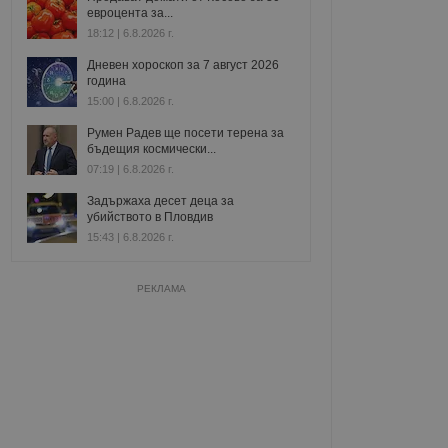
евроцента за...
18:12 | 6.8.2026 г.
Дневен хороскоп за 7 август 2026
година
15:00 | 6.8.2026 г.
Румен Радев ще посети терена за
бъдещия космически...
07:19 | 6.8.2026 г.
Задържаха десет деца за
убийството в Пловдив
15:43 | 6.8.2026 г.
РЕКЛАМА