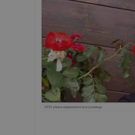
НПО убиха нормалността в училище