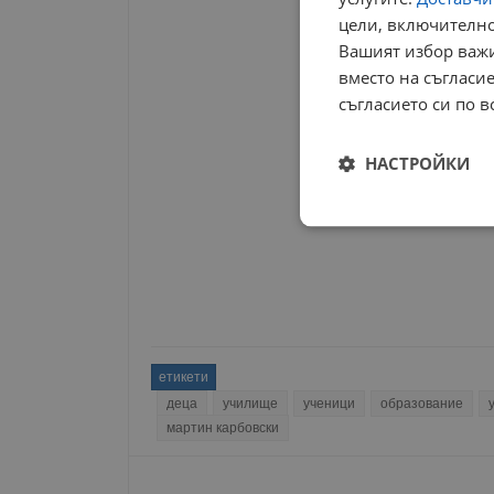
цели, включително
РЕКЛАМА
Вашият избор важи
вместо на съгласие
съгласието си по в
НАСТРОЙКИ
Строго
необходимо
етикети
Строго н
деца
училище
ученици
образование
м​артин карбовски
Строго необходимите б
на акаунта. Уебсайтът 