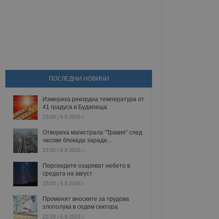
ПОСЛЕДНИ НОВИНИ
Измериха рекордна температура от
41 градуса в Будапеща
23:09 | 6.8.2026 г.
Отвориха магистрала "Тракия" след
часове блокада заради...
23:05 | 6.8.2026 г.
Персеидите озаряват небето в
средата на август
23:03 | 6.8.2026 г.
Променят вноските за трудова
злополука в седем сектора
22:58 | 6.8.2026 г.