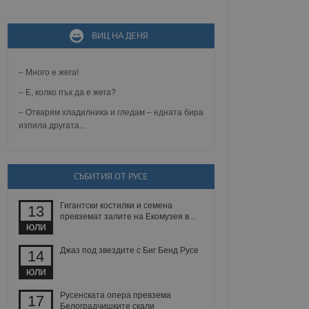
не, зададена от уеб
ВИЦ НА ДЕНЯ
 ASP.NET MVC
спре неразрешеното
т, известно като
тове. Той не съдържа
– Много е жега!
щожава при затваряне
– Е, колко пък да е жега?
ение на съгласието на
– Отварям хладилника и гледам – едната бира
ст за тяхното
изпила другата...
а данни за съгласието
ични политики и
антира, че техните
 сесии.
СЪБИТИЯ ОТ РУСЕ
аничаване между хората
а, за да се правят
хния уебсайт.
Гигантски костилки и семена
13
превземат залите на Екомузея в...
сигнализира на
ЮЛИ
 на бисквитките,
а съответствие и
Джаз под звездите с Биг Бенд Русе
14
ндарти и
ЮЛИ
ck и предоставя
требител използва
Русенската опера превзема
17
йният потребител може
Белоградчишките скали