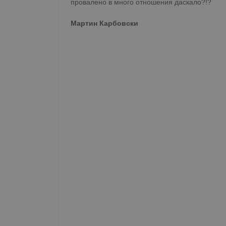
провалено в много отношения даскало?!?
М​артин Карбовски