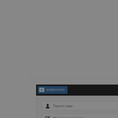
Име
__RequestVerificationT
VISITOR_PRIVACY_MET
__cf_bm
receive-cookie-depreca
0
KОМЕНТАРA
ASP.NET_SessionId