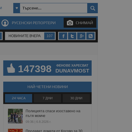
И
РУСЕНСКИ РЕПОРТЕРИ
СНИМАЙ
НОВИНИТЕ ВЧЕРА
107
147398
ФЕНОВЕ ХАРЕСВАТ
DUNAVMOST
НАЙ-ЧЕТЕНИ НОВИНИ
24 ЧАСА
7 ДНИ
30 ДНИ
Полицията спаси изоставено на
пътя момче
09:36 | 6.8.2026 г.
Продават домати от Косово за 30