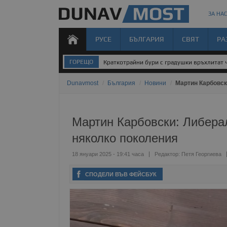
ЗА НАС
РУСЕ
БЪЛГАРИЯ
СВЯТ
РА
ГОРЕЩО
Краткотрайни бури с градушки връхлитат 
Dunavmost
/
България
/
Новини
/
Мартин Карбовск
Мартин Карбовски: Либера
няколко поколения
18 януари 2025 - 19:41 часа
Редактор:
Петя Георгиева
СПОДЕЛИ ВЪВ ФЕЙСБУК