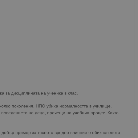
ка за дисциплината на ученика в клас.
колко поколения, НПО убиха нормалността в училище.
 поведението на деца, пречещи на учебния процес. Както
по-добър пример за тяхното вредно влияние е обикновеното