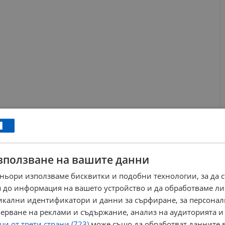
ews@dunavmost.com
по всяко време на денонощието!
зползване на вашите данни
ньори използваме бисквитки и подобни технологии, за да 
 до информация на вашето устройство и да обработваме ли
никални идентификатори и данни за сърфиране, за персона
ници в Google
→
ерване на реклами и съдържание, анализ на аудиторията и
и от трети страни (723)
може също да обработват данните в