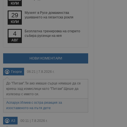
 уебсайт.
ЮЛИ
Музеят в Русе домакинства
29
ушиването на гигантска рокля
ЮЛИ
Описание
Безплатна тренировка на открито
4
събира русенци на кея
ребителски
елското поведение и
раници на сайта. Тя
яване на сайта. Тя
АВГ
не на прегледи на
формация, която е
взаимодействат с
нкционалност в целия
прекарано на
редпочитанията на
 сайтове; тя може
НОВИ КОМЕНТАРИ
остта на социалните
тора на сайта.
използва новата или
елски взаимодействия
Георги
06:21 | 7.8.2026 г.
нето и потребителския
До "Питам".Ти ако имаше сърце нямаше да се
рез събиране на данни
 помага за
криеш зад измислици като "Питам".Щеше да
отребителите се
излезеш с името си.
тапите на тестване.
Аспарух Илиев с остра реакция за
тистически данни,
изоставеното на пътя дете
 броя на посещенията,
 са били заредени.
елския опит.
A3
00:11 | 7.8.2026 г.
я за потребителското