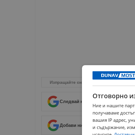
Изпращайте снимки и информация на
n
Отговорно и
Следвай ни в Google News
→
Ние и нашите парт
получаваме достъп
вашия IP адрес, у
Добави ни в предпочитани източ
и съдържание, изм
услугите.
Доставчиц