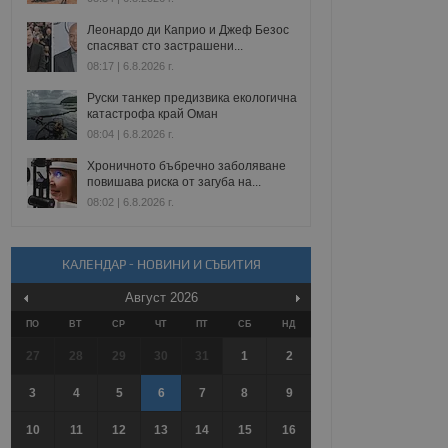
Леонардо ди Каприо и Джеф Безос
спасяват сто застрашени...
08:17 | 6.8.2026 г.
Руски танкер предизвика екологична
катастрофа край Оман
08:04 | 6.8.2026 г.
Хроничното бъбречно заболяване
повишава риска от загуба на...
08:02 | 6.8.2026 г.
КАЛЕНДАР - НОВИНИ И СЪБИТИЯ
Август
2026
ПО
ВТ
СР
ЧТ
ПТ
СБ
НД
27
28
29
30
31
1
2
3
4
5
6
7
8
9
10
11
12
13
14
15
16