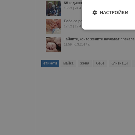
68-годишна нигерийка роди близнаци
15:23 | 24.4.2020 г.
НАСТРОЙКИ
Бебе се роди 2 месеца след своя брат б
12:52 | 19.4.2019 г.
Строго
необходимо
Тайните, които жените научават прекале
11:59 | 6.3.2017 г.
етикети
майка
жена
бебе
близнаци
Строго н
Строго необходимите б
на акаунта. Уебсайтът 
Име
__RequestVerificationT