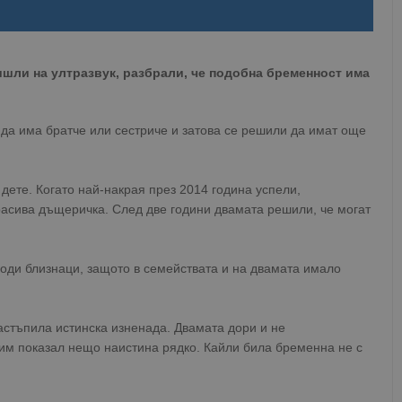
ишли на ултразвук, разбрали, че подобна бременност има
да има братче или сестриче и затова се решили да имат още
дете. Когато най-накрая през 2014 година успели,
красива дъщеричка. След две години двамата решили, че могат
роди близнаци, защото в семействата и на двамата имало
астъпила истинска изненада. Двамата дори и не
т им показал нещо наистина рядко. Кайли била бременна не с