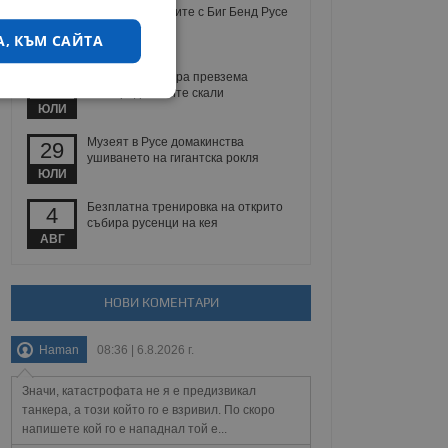
Джаз под звездите с Биг Бенд Русе
14
А, КЪМ САЙТА
ЮЛИ
Русенската опера превзема
17
Белоградчишките скали
екласифицирани
ЮЛИ
Музеят в Русе домакинства
29
ушиването на гигантска рокля
ЮЛИ
Безплатна тренировка на открито
4
събира русенци на кея
АВГ
ифицирани
 влизане и управление
НОВИ КОМЕНТАРИ
Haman
08:36 | 6.8.2026 г.
не, зададена от уеб
Значи, катастрофата не я е предизвикал
 ASP.NET MVC
танкера, а този който го е взривил. По скоро
спре неразрешеното
т, известно като
напишете кой го е нападнал той е...
тове. Той не съдържа