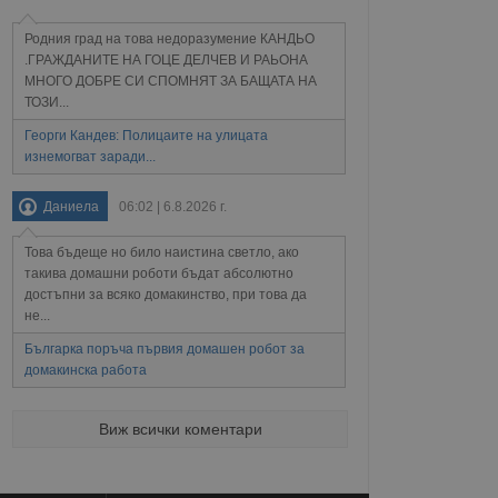
ребителски
елското поведение и
Родния град на това недоразумение КАНДЬО
раници на сайта. Тя
яване на сайта. Тя
не на прегледи на
формация, която е
взаимодействат с
.ГРАЖДАНИТЕ НА ГОЦЕ ДЕЛЧЕВ И РАЬОНА
нкционалност в целия
прекарано на
МНОГО ДОБРЕ СИ СПОМНЯТ ЗА БАЩАТА НА
редпочитанията на
ТОЗИ...
 сайтове; тя може
остта на социалните
тора на сайта.
използва новата или
Георги Кандев: Полицаите на улицата
елски взаимодействия
изнемогват заради...
нето и потребителския
Даниела
06:02 | 6.8.2026 г.
рез събиране на данни
 помага за
отребителите се
Това бъдеще но било наистина светло, ако
тапите на тестване.
такива домашни роботи бъдат абсолютно
тистически данни,
достъпни за всяко домакинство, при това да
 броя на посещенията,
не...
 са били заредени.
елския опит.
Българка поръча първия домашен робот за
домакинска работа
я за потребителското
, за да се
екламните съобщения
Виж всички коментари