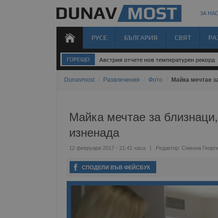
ЗА НАС
РУСЕ
БЪЛГАРИЯ
СВЯТ
РА
ГОРЕЩО
Австрия отчете нов температурен рекорд
Dunavmost
/
Развлечения
/
Фото
/
Майка мечтае з
Майка мечтае за близнаци,
изненада
12 февруари 2017 - 21:41 часа
Редактор:
Симона Георг
СПОДЕЛИ ВЪВ ФЕЙСБУК