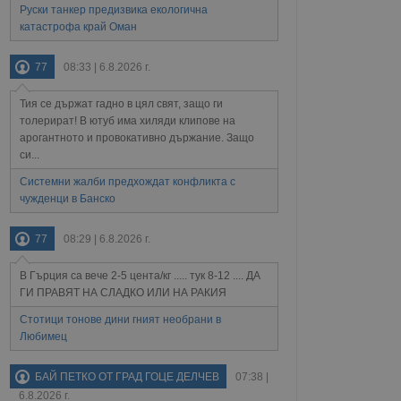
щожава при затваряне
Руски танкер предизвика екологична
катастрофа край Оман
ение на съгласието на
ст за тяхното
77
08:33 | 6.8.2026 г.
а данни за съгласието
ични политики и
антира, че техните
Тия се държат гадно в цял свят, защо ги
 сесии.
толерират! В ютуб има хиляди клипове на
аничаване между хората
арогантното и провокативно държание. Защо
а, за да се правят
си...
хния уебсайт.
Системни жалби предхождат конфликта с
сигнализира на
чужденци в Банско
 на бисквитките,
а съответствие и
ндарти и
77
08:29 | 6.8.2026 г.
ck и предоставя
В Гърция са вече 2-5 цента/кг ..... тук 8-12 .... ДА
требител използва
ГИ ПРАВЯТ НА СЛАДКО ИЛИ НА РАКИЯ
йният потребител може
 уебсайт.
Стотици тонове дини гният необрани в
Любимец
БАЙ ПЕТКО ОТ ГРАД ГОЦЕ ДЕЛЧЕВ
07:38 |
Описание
6.8.2026 г.