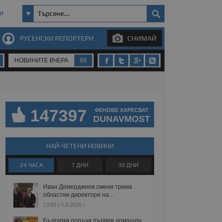
И
РУСЕНСКИ РЕПОРТЕРИ
СНИМАЙ
НОВИНИТЕ ВЧЕРА
98
147397
ФЕНОВЕ ХАРЕСВАТ
DUNAVMOST
НАЙ-ЧЕТЕНИ НОВИНИ
24 ЧАСА
7 ДНИ
30 ДНИ
Иван Демерджиев смени трима
областни директори на...
13:55 | 5.8.2026 г.
Българка поръча първия домашен