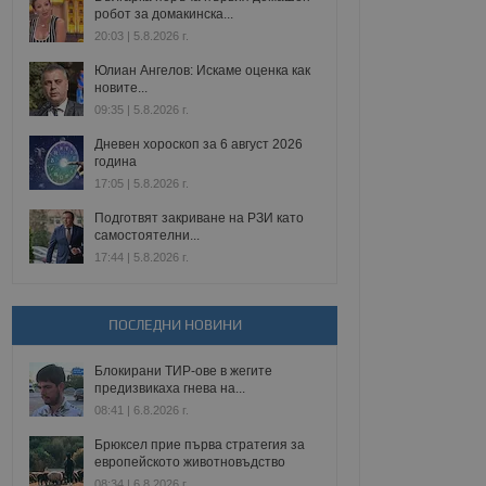
робот за домакинска...
20:03 | 5.8.2026 г.
Юлиан Ангелов: Искаме оценка как
новите...
09:35 | 5.8.2026 г.
Дневен хороскоп за 6 август 2026
година
17:05 | 5.8.2026 г.
Подготвят закриване на РЗИ като
самостоятелни...
17:44 | 5.8.2026 г.
ПОСЛЕДНИ НОВИНИ
Блокирани ТИР-ове в жегите
предизвикаха гнева на...
08:41 | 6.8.2026 г.
Брюксел прие първа стратегия за
европейското животновъдство
08:34 | 6.8.2026 г.