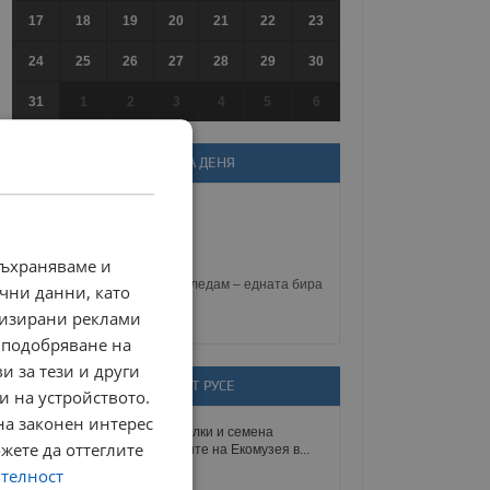
17
18
19
20
21
22
23
24
25
26
27
28
29
30
31
1
2
3
4
5
6
ВИЦ НА ДЕНЯ
– Много е жега!
– Е, колко пък да е жега?
съхраняваме и
– Отварям хладилника и гледам – едната бира
чни данни, като
изпила другата...
лизирани реклами
 подобряване на
и за тези и други
СЪБИТИЯ ОТ РУСЕ
и на устройството.
на законен интерес
Гигантски костилки и семена
13
ожете да оттеглите
превземат залите на Екомузея в...
ЮЛИ
ителност