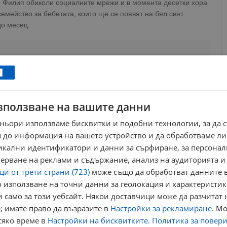
и Филип обиколи социалните мрежи и в момента десетки хора
емейство за бебетата, които ще се появят на бял свят.
до месец.
ews@dunavmost.com
по всяко време на денонощието!
зползване на вашите данни
ньори използваме бисквитки и подобни технологии, за да 
 до информация на вашето устройство и да обработваме ли
ници в Google
→
никални идентификатори и данни за сърфиране, за персона
ерване на реклами и съдържание, анализ на аудиторията и
и от трети страни (723)
може също да обработват данните в
 използване на точни данни за геолокация и характеристик
 само за този уебсайт. Някои доставчици може да разчитат 
 близнаци
; имате право да възразите в
Настройки за рекламиране
. М
сяко време в
Настройки на бисквитките
.
Политика за повер