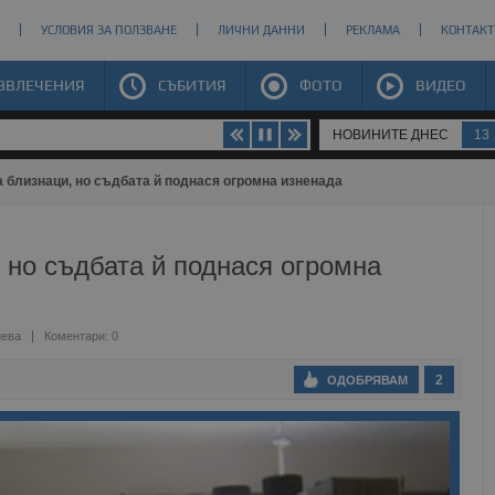
УСЛОВИЯ ЗА ПОЛЗВАНЕ
ЛИЧНИ ДАННИ
РЕКЛАМА
КОНТАКТ
ЗВЛЕЧЕНИЯ
СЪБИТИЯ
ФОТО
ВИДЕО
НОВИНИТЕ ДНЕС
13
а близнаци, но съдбата й поднася огромна изненада
 но съдбата й поднася огромна
иева
Коментари: 0
2
ОДОБРЯВАМ