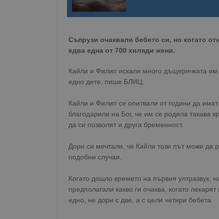
Съпрузи очаквали бебето си, но когато от
едва една от 700 хиляди жени.
Кайли и Филип искали много дъщеричката им 
едно дете, пише БЛИЦ.
Кайли и Филип се опитвали от години да имат 
благодарили на Бог, че им се родила такава 
да си позволят и друга бременност.
Дори си мечтали, че Кайли този път може да 
подобни случаи.
Когато дошло времето на първия ултразвук, н
предполагали какво ги очаква, когато лекаря
едно, не дори с две, а с цели четири бебета.