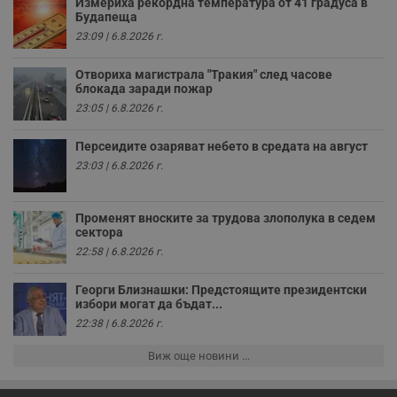
Измериха рекордна температура от 41 градуса в
н
Будапеща
п
к
23:09 | 6.8.2026 г.
ч
п
с
Отвориха магистрала "Тракия" след часове
б
блокада заради пожар
__cf_bm
29
Т
Cloudflare Inc.
23:05 | 6.8.2026 г.
минути
с
.twitter.com
59
р
секунди
м
Персеидите озаряват небето в средата на август
б
23:03 | 6.8.2026 г.
о
у
п
о
и
Променят вноските за трудова злополука в седем
т
сектора
22:58 | 6.8.2026 г.
receive-cookie-deprecation
.hit.gemius.pl
1 година
Т
с
с
Георги Близнашки: Предстоящите президентски
н
избори могат да бъдат...
н
п
22:38 | 6.8.2026 г.
б
п
с
Виж още новини ...
о
с
а