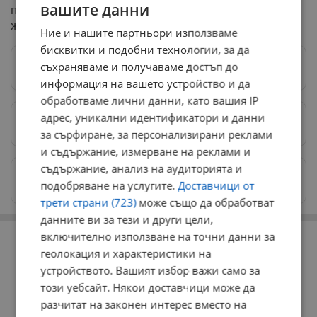
вашите данни
почтени и удовлетворени от постиженията си в
живота, убеден е адв. Рангелов.
Ние и нашите партньори използваме
бисквитки и подобни технологии, за да
съхраняваме и получаваме достъп до
Следвай ни в Google News
→
информация на вашето устройство и да
обработваме лични данни, като вашия IP
адрес, уникални идентификатори и данни
Предпочитани източници
→
за сърфиране, за персонализирани реклами
и съдържание, измерване на реклами и
съдържание, анализ на аудиторията и
Изпращайте снимки и информация на
подобряване на услугите.
Доставчици от
news@dunavmost.com
трети страни (723)
може също да обработват
данните ви за тези и други цели,
РЕКЛАМА
включително използване на точни данни за
геолокация и характеристики на
устройството. Вашият избор важи само за
този уебсайт. Някои доставчици може да
разчитат на законен интерес вместо на