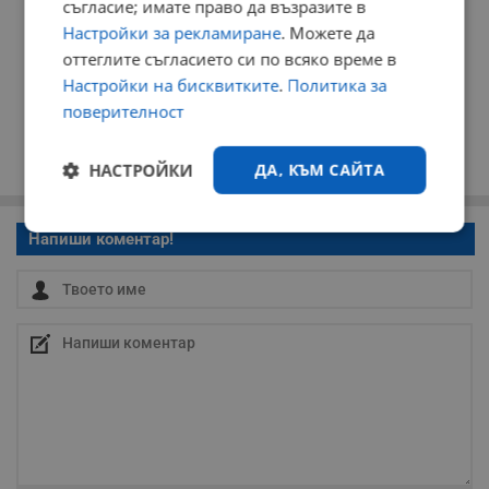
съгласие; имате право да възразите в
Настройки за рекламиране
. Можете да
оттеглите съгласието си по всяко време в
Настройки на бисквитките
.
Политика за
поверителност
НАСТРОЙКИ
ДА, КЪМ САЙТА
Строго
Ефективност
Напиши коментар!
необходимо
Таргетиране
Функционалност
Некласифицирани