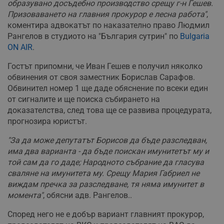
образувано досъдебно производство срещу г-н Гешев.
Призоваването на главния прокурор е лесна работа"
,
коментира адвокатът по наказателно право Людмил
Рангелов в студиото на "България сутрин" по
Bulgaria
ON AIR
.
Гостът припомни, че Иван Гешев е получил няколко
обвинения от своя заместник Борислав Сарафов.
Обвинител номер 1 ще даде обяснение по всеки един
от сигналите и ще поиска събирането на
доказателства, след това ще се развива процедурата,
прогнозира юристът.
"За да може депутатът Борисов да бъде разследван,
има два варианта - да бъде поискан имунитетът му и
той сам да го даде; Народното събрание да гласува
сваляне на имунитета му. Срещу Мария Габриел не
виждам пречка за разследване, тя няма имунитет в
момента"
, обясни адв. Рангелов..
Според него не е добър вариант главният прокурор,