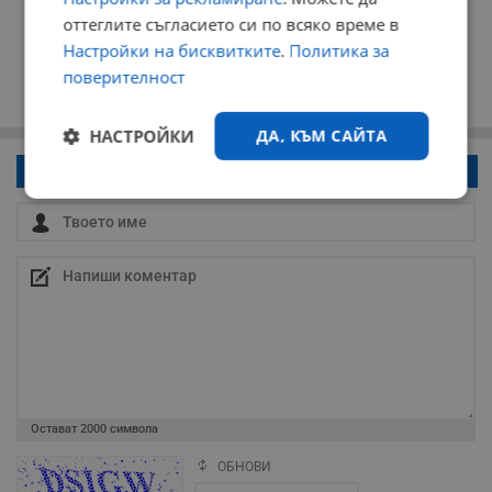
оттеглите съгласието си по всяко време в
Настройки на бисквитките
.
Политика за
поверителност
НАСТРОЙКИ
ДА, КЪМ САЙТА
Напиши коментар!
Строго
Ефективност
необходимо
Таргетиране
Функционалност
Некласифицирани
Остават
2000
символа
ОБНОВИ
Поради зачестилите злоупотреби в сайта, за да оставите анонимен