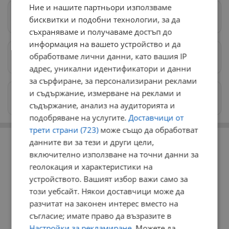
Ние и нашите партньори използваме
Следвай ни в Google News
→
бисквитки и подобни технологии, за да
съхраняваме и получаваме достъп до
информация на вашето устройство и да
обработваме лични данни, като вашия IP
Предпочитани източници
→
адрес, уникални идентификатори и данни
за сърфиране, за персонализирани реклами
и съдържание, измерване на реклами и
Изпращайте снимки и информация на
news@dunavmost.com
съдържание, анализ на аудиторията и
подобряване на услугите.
Доставчици от
трети страни (723)
може също да обработват
РЕКЛАМА
данните ви за тези и други цели,
включително използване на точни данни за
геолокация и характеристики на
устройството. Вашият избор важи само за
този уебсайт. Някои доставчици може да
разчитат на законен интерес вместо на
съгласие; имате право да възразите в
Настройки за рекламиране
. Можете да