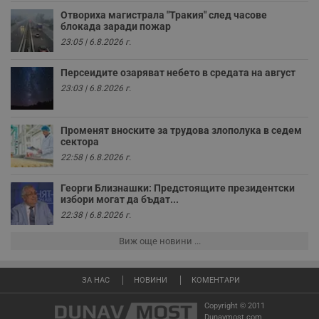
к
ч
Отвориха магистрала "Тракия" след часове
п
блокада заради пожар
с
б
23:05 | 6.8.2026 г.
__cf_bm
29
Т
Cloudflare Inc.
минути
с
.twitter.com
Персеидите озаряват небето в средата на август
59
р
23:03 | 6.8.2026 г.
секунди
м
б
о
у
Променят вноските за трудова злополука в седем
п
о
сектора
и
22:58 | 6.8.2026 г.
т
receive-cookie-deprecation
.hit.gemius.pl
1 година
Т
Георги Близнашки: Предстоящите президентски
с
избори могат да бъдат...
с
н
22:38 | 6.8.2026 г.
н
п
Виж още новини ...
б
п
с
о
ЗА НАС
НОВИНИ
КОМЕНТАРИ
с
а
р
Copyright © 2011
у
Dunavmost.com