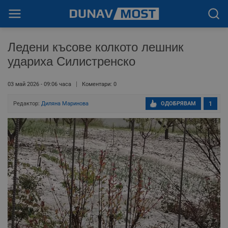
Ледени късове колкото лешник
удариха Силистренско
03 май 2026 - 09:06 часа
Коментари: 0
Редактор:
Диляна Маринова
ОДОБРЯВАМ
1