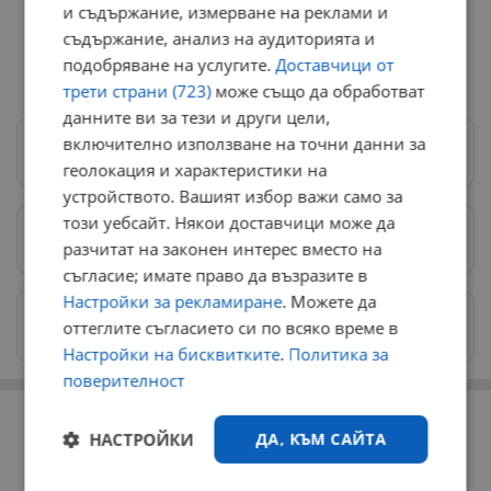
и съдържание, измерване на реклами и
съдържание, анализ на аудиторията и
подобряване на услугите.
Доставчици от
трети страни (723)
може също да обработват
данните ви за тези и други цели,
включително използване на точни данни за
Следвай ни в Google News
→
геолокация и характеристики на
устройството. Вашият избор важи само за
този уебсайт. Някои доставчици може да
Предпочитани източници
→
разчитат на законен интерес вместо на
съгласие; имате право да възразите в
Настройки за рекламиране
. Можете да
Изпращайте снимки и информация на
оттеглите съгласието си по всяко време в
news@dunavmost.com
Настройки на бисквитките
.
Политика за
поверителност
РЕКЛАМА
НАСТРОЙКИ
ДА, КЪМ САЙТА