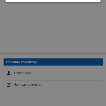
Строго
Ефективност
необходимо
Таргетиране
Функционалност
Некласифицирани
Напиши коментар!
Строго необходимо
Ефективност
Таргетиране
Функционалност
Некласифицирани
Строго необходимите бисквитки позволяват основната
функционалност на уебсайта, като потребителско