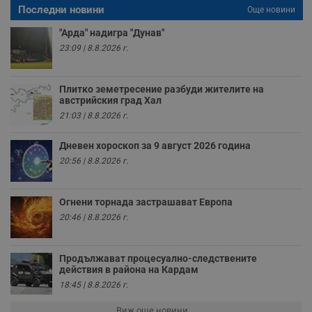
Последни новини
п
Още новини
о
и
"Арда" надигра "Дунав"
т
23:09 | 8.8.2026 г.
receive-cookie-deprecation
.hit.gemius.pl
1 година
Т
с
с
н
Плитко земетресение разбуди жителите на
н
австрийския град Хал
п
21:03 | 8.8.2026 г.
б
п
с
Дневен хороскоп за 9 август 2026 година
о
с
20:56 | 8.8.2026 г.
а
р
у
з
Огнени торнада застрашават Европа
з
п
20:46 | 8.8.2026 г.
ASP.NET_SessionId
Сесия
Т
Microsoft
с
Corporation
D
www.dunavmost.com
Продължават процесуално-следствените
п
действия в района на Кардам
и
т
18:45 | 8.8.2026 г.
к
п
Виж още новини ...