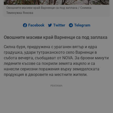
Овошните масиви край Варненци са под заплаха
/ Снимка:
Теменужка Янкова
Facebook
Twitter
Telegram
Овошните масиви край Варненци са под заплаха
Силна буря, придружена с ураганен вятър и едра
градушка, удари тутраканското село Варненци в
събота вечерта, съобщават от NOVA. За броени минути
ледените късове са покрили земята изцяло и са
нанесли сериозни поражения върху земеделската
продукция в дворовете на местните жители.
РЕКЛАМА