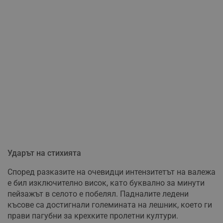
Ударът на стихията
Според разказите на очевидци интензитетът на валежа
е бил изключително висок, като буквално за минути
пейзажът в селото е побелял. Падналите ледени
късове са достигнали големината на лешник, което ги
прави пагубни за крехките пролетни култури.