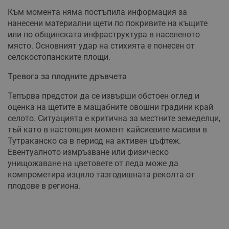
Към момента няма постъпила информация за
нанесени материални щети по покривите на къщите
или по общинската инфраструктура в населеното
място. Основният удар на стихията е понесен от
селскостопанските площи.
Тревога за плодните дръвчета
Тепърва предстои да се извърши обстоен оглед и
оценка на щетите в мащабните овошни градини край
селото. Ситуацията е критична за местните земеделци,
тъй като в настоящия момент кайсиевите масиви в
Тутраканско са в период на активен цъфтеж.
Евентуалното измръзване или физическо
унищожаване на цветовете от леда може да
компрометира изцяло тазгодишната реколта от
плодове в региона.