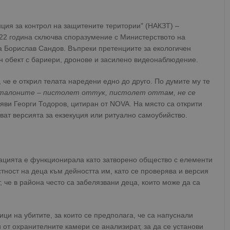
ция за контрол на защитените територии" (НАКЗТ) –
022 година сключва споразумение с Министерството на
а Борислав Сандов. Въпреки претенциите за екологичен
н обект с бариери, дронове и засилено видеонаблюдение.
 че е открил телата наредени едно до друго. По думите му те
анталоните – пистолет оттук, пистолет оттам, не се
аяви Георги Тодоров, цитиран от NOVA. На място са открити
яват версията за екзекуция или ритуално самоубийство.
ацията е функционирала като затворено общество с елементи
тност на деца към дейността им, като се проверява и версия
 че в района често са забелязвани деца, които може да са
и на убитите, за които се предполага, че са напуснали
 от охранителните камери се анализират, за да се установи