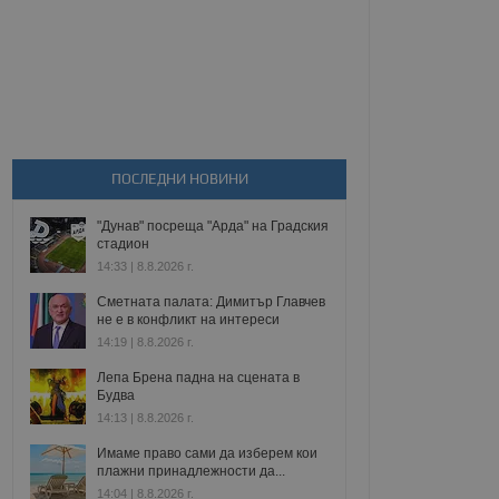
ПОСЛЕДНИ НОВИНИ
"Дунав" посреща "Арда" на Градския
стадион
14:33 | 8.8.2026 г.
Сметната палата: Димитър Главчев
не е в конфликт на интереси
14:19 | 8.8.2026 г.
Лепа Брена падна на сцената в
Будва
14:13 | 8.8.2026 г.
Имаме право сами да изберем кои
плажни принадлежности да...
14:04 | 8.8.2026 г.