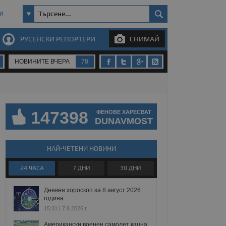
И
РУСЕНСКИ РЕПОРТЕРИ
СНИМАЙ
НОВИНИТЕ ВЧЕРА
78
147398
ФЕНОВЕ ХАРЕСВАТ
DUNAVMOST
НАЙ-ЧЕТЕНИ НОВИНИ
24 ЧАСА
7 ДНИ
30 ДНИ
Дневен хороскоп за 8 август 2026
година
15:31 | 7.8.2026 г.
Американски военен самолет кацна