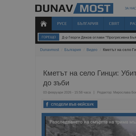
ЗА НАС
РУСЕ
БЪЛГАРИЯ
СВЯТ
РА
ГОРЕЩО
Д-р Георги Дяков оглави "Прогресивна Бъл
Dunavmost
/
България
/
Видео
/
Кметът на село Г
Кметът на село Гинци: Уби
до зъби
03 февруари 2026 - 15:58 часа
Редактор:
Мирослава Бо
СПОДЕЛИ ВЪВ ФЕЙСБУК