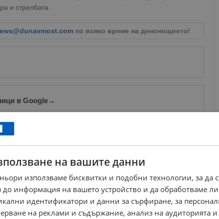
ра и стрелбата.
ews@dunavmost.com
по всяко време на денонощието!
ници в Google
→
Още по темата
Миролюба Бенатова: Помагали ли са службите на
зползване на вашите данни
рейнджърите от Петрохан
11:51 | 4.2.2026 г.
ньори използваме бисквитки и подобни технологии, за да 
Борислав Сандов: Собственикът на хижата край
 до информация на вашето устройство и да обработваме ли
Петрохан може да е...
никални идентификатори и данни за сърфиране, за персона
16:52 | 3.2.2026 г.
ерване на реклами и съдържание, анализ на аудиторията и
Соня Колтуклиева: ДС-линия и сектантска драма