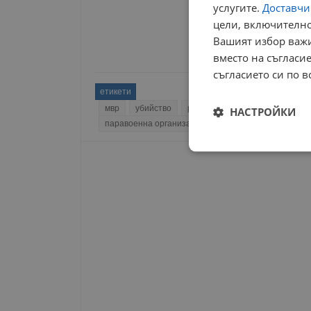
услугите.
Доставчиц
цели, включително
Вашият избор важи
вместо на съгласие
съгласието си по в
етикети
мвр
убийство
разследване
секта
петр
НАСТРОЙКИ
паравоенна организация
гинци
хижа петрох
Строго
необходимо
Строго н
Строго необходимите б
на акаунта. Уебсайтът 