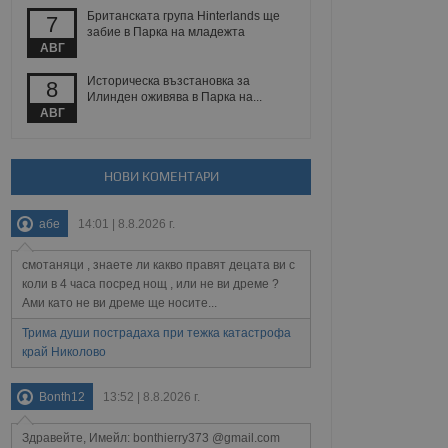
йният потребител може
Британската група Hinterlands ще
7
 уебсайт.
забие в Парка на младежта
АВГ
Историческа възстановка за
8
Описание
Илинден оживява в Парка на...
АВГ
ребителски
елското поведение и
раници на сайта. Тя
яване на сайта. Тя
не на прегледи на
формация, която е
взаимодействат с
НОВИ КОМЕНТАРИ
нкционалност в целия
прекарано на
редпочитанията на
 сайтове; тя може
абе
14:01 | 8.8.2026 г.
остта на социалните
тора на сайта.
използва новата или
елски взаимодействия
смотаняци , знаете ли какво правят децата ви с
нето и потребителския
коли в 4 часа посред нощ , или не ви дреме ?
Ами като не ви дреме ще носите...
рез събиране на данни
 помага за
Трима души пострадаха при тежка катастрофа
отребителите се
край Николово
тапите на тестване.
тистически данни,
Bonth12
13:52 | 8.8.2026 г.
 броя на посещенията,
 са били заредени.
елския опит.
Здравейте, Имейл: bonthierry373 @gmail.com