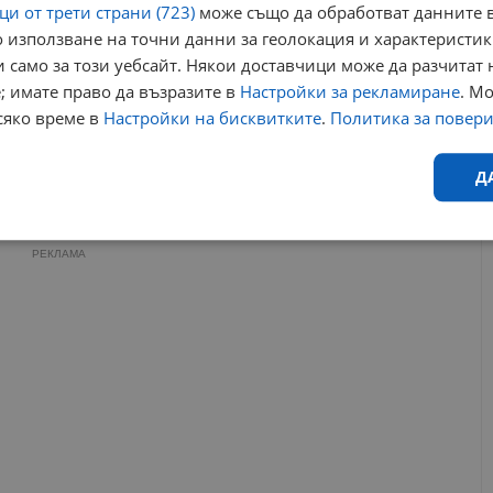
тресат Петрохан
и от трети страни (723)
може също да обработват данните в
22:31 | 5.2.2026 г.
 използване на точни данни за геолокация и характеристик
Ботьо Ботев отхвърли версията за групово
 само за този уебсайт. Някои доставчици може да разчитат 
ритуално самоубийство в хижа...
; имате право да възразите в
Настройки за рекламиране
. М
11:17 | 4.2.2026 г.
сяко време в
Настройки на бисквитките
.
Политика за повер
охан
борислав сандов
педофилска мрежа
Д
ан
Ефективност
Таргетиране
Функционалност
Н
РЕКЛАМА
еобходимо
Ефективност
Таргетиране
Функционалност
Неклас
исквитки позволяват основната функционалност на уебсайта, като потребителско
не може да се използва правилно без строго необходими бисквитки.