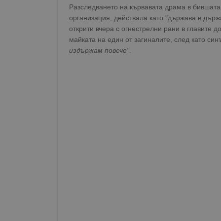
Разследването на кървавата драма в бившата
организация, действала като "държава в държа
открити вчера с огнестрелни рани в главите 
майката на един от загиналите, след като си
издържам повече"
.