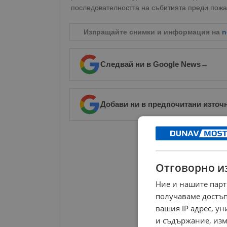
последователността на събитията преди пожа
Изпращайте снимки и информация на
n
Следвай ни в Google News
→
Добави ни в предпочитани източ
РЕКЛАМА
Отговорно и
Ние и нашите парт
получаваме достъп
вашия IP адрес, у
и съдържание, изм