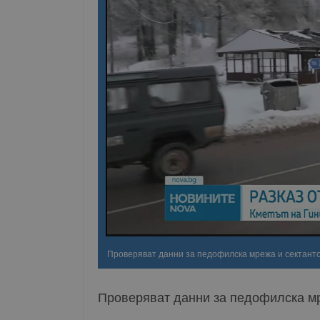
Проверяват данни за педофилска мрежа и сектантс
Проверяват данни за педофилска мр