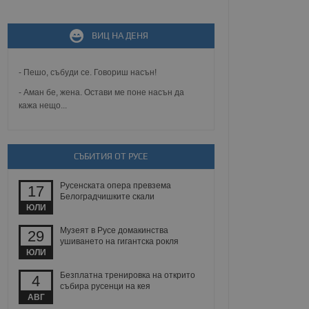
ВИЦ НА ДЕНЯ
не, зададена от уеб
 ASP.NET MVC
спре неразрешеното
т, известно като
- Пешо, събуди се. Говориш насън!
тове. Той не съдържа
щожава при затваряне
- Аман бе, жена. Остави ме поне насън да
кажа нещо...
ение на съгласието на
ст за тяхното
а данни за съгласието
ични политики и
СЪБИТИЯ ОТ РУСЕ
антира, че техните
 сесии.
Русенската опера превзема
аничаване между хората
17
а, за да се правят
Белоградчишките скали
хния уебсайт.
ЮЛИ
Музеят в Русе домакинства
29
сигнализира на
ушиването на гигантска рокля
 на бисквитките,
ЮЛИ
а съответствие и
ндарти и
Безплатна тренировка на открито
4
събира русенци на кея
ck и предоставя
АВГ
требител използва