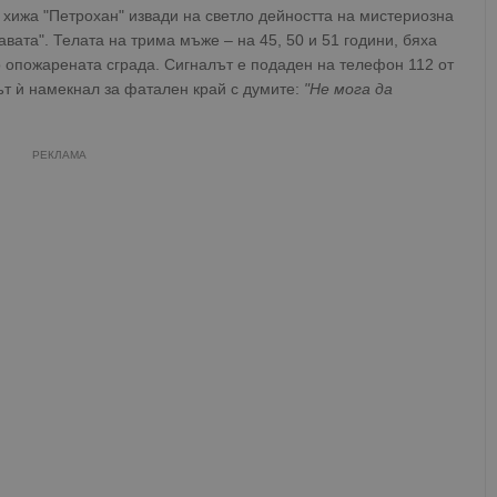
 хижа "Петрохан" извади на светло дейността на мистериозна
вата". Телата на трима мъже – на 45, 50 и 51 години, бяха
до опожарената сграда. Сигналът е подаден на телефон 112 от
нът ѝ намекнал за фатален край с думите:
"Не мога да
РЕКЛАМА