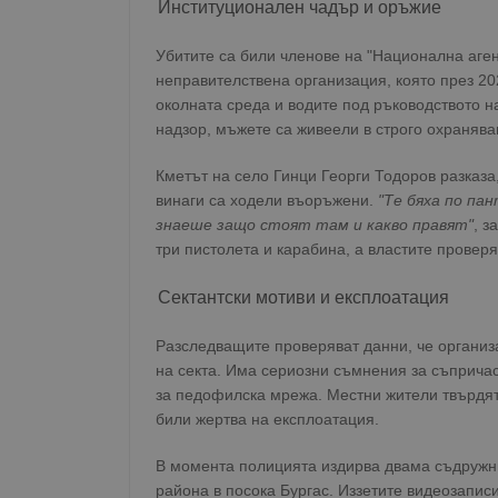
Институционален чадър и оръжие
Убитите са били членове на "Национална аген
неправителствена организация, която през 2
околната среда и водите под ръководството н
надзор, мъжете са живеели в строго охранява
Кметът на село Гинци Георги Тодоров разказа,
винаги са ходели въоръжени.
"Те бяха по п
знаеше защо стоят там и какво правят"
, з
три пистолета и карабина, а властите провер
Сектантски мотиви и експлоатация
Разследващите проверяват данни, че организ
на секта. Има сериозни съмнения за съпричас
за педофилска мрежа. Местни жители твърдят,
били жертва на експлоатация.
В момента полицията издирва двама съдружниц
района в посока Бургас. Иззетите видеозаписи