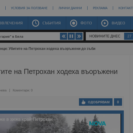
УСЛОВИЯ ЗА ПОЛЗВАНЕ
ЛИЧНИ ДАННИ
РЕКЛАМА
КОНТАКТ
ЗВЛЕЧЕНИЯ
СЪБИТИЯ
ФОТО
ВИДЕО
НОВИНИТЕ ДНЕС
27
гария" в Бяла
инци: Убитите на Петрохан ходеха въоръжени до зъби
тите на Петрохан ходеха въоръжени
нева
Коментари: 0
0
ОДОБРЯВАМ