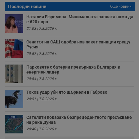
с
а
Последни новини
Още новини
р
у
Наталия Ефремова: Минималната заплата няма да
з
е 620 евро
з
п
21:03 | 7.8.2026 г.
ASP.NET_SessionId
Сесия
Т
Microsoft
с
Corporation
Сенатът на САЩ одобри нов пакет санкции срещу
D
www.dunavmost.com
Русия
п
и
20:57 | 7.8.2026 г.
т
к
п
Парковете с батерии превърнаха България в
и
енергиен лидер
у
20:54 | 7.8.2026 г.
р
к
п
Токов удар уби ято щъркели в Габрово
д
д
20:51 | 7.8.2026 г.
п
у
Сателити показаха безпрецедентното пресъхване
на река Дунав
20:40 | 7.8.2026 г.
Доставчик
/
Валиден
Валиден
Име
Име
Доставчик
/
Домейн
Описание
Описание