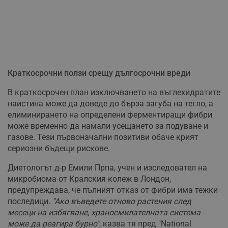
Краткосрочни ползи срещу дългосрочни вреди
В краткосрочен план изключването на въглехидратите
наистина може да доведе до бърза загуба на тегло, а
елиминирането на определени ферментиращи фибри
може временно да намали усещането за подуване и
газове. Тези първоначални позитиви обаче крият
сериозни бъдещи рискове.
Диетологът д-р Емили Прпа, учен и изследовател на
микробиома от Кралския колеж в Лондон,
предупреждава, че пълният отказ от фибри има тежки
последици.
"Ако въведете отново растения след
месеци на избягване, храносмилателната система
може да реагира бурно"
, казва тя пред "National