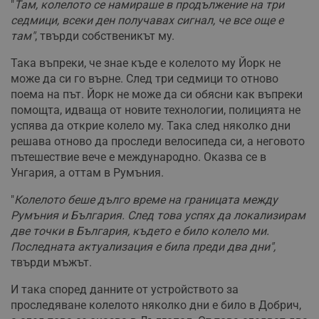
"
Там, колелото се намираше в продължение на три
седмици, всеки ден получавах сигнал, че все още е
там"
, твърди собственикът му.
Така въпреки, че знае къде е колелото му Йорк не
може да си го върне. След три седмици то отново
поема на път. Йорк не може да си обясни как въпреки
помощта, идваща от новите технологии, полицията не
успява да открие колело му. Така след няколко дни
решава отново да проследи велосипеда си, а неговото
пътешествие вече е международно. Оказва се в
Унгария, а оттам в Румъния.
"
Колелото беше дълго време на границата между
Румъния и България. След това успях да локализирам
две точки в България, където е било колело ми.
Последната актуализация е била преди два дни",
твърди мъжът.
И така според данните от устройството за
проследяване колелото няколко дни е било в Добрич,