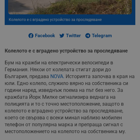
Колелото е с вградено устройство за проследяване
Facebook
Twitter
Telegram
Колелото е с вградено устройство за проследяване
Бум на кражби на електрически велосипеди в
Германия. Някои от колелата стигат дори до
България, предава
NOVA.
Историята започва в края на
юли. Едно колело, служило вярно на собственика си
години наред, изведнъж поема на път без него. За
кражбата Йорк Милке сигнализира веднага на
полицията и то с точно местоположение, защото в
колелото е вградено устройство за проследяване,
което се свързва с всеки минал наблизо мобилен
телефон от популярна марка и препраща сигнал с
местоположението на колелото на собственика му.