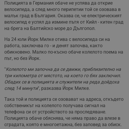
Полицията в Германия обаче не успява да открие
велосипеда, а след много перипетии той се озовава в
малък град в България. Оказва се, че електрическият
велосипед е успял да измине пътя от Кийл - китен град
на брега на Балтийско море до Дългопол.
На 24 юли Йорк Милке отива с велосипеда си на
работа, заключва го - и денят започва, както
обикновено. Малко по-късно обаче колелото поема на
път, но без Йорк.
"
Колелото ми започна да се движи, приблизително на
три километра от мястото, на което го бях заключил.
Обадих се в полицията и служители на реда дойдоха
след 14 минути
", разказва Йорк Милке.
Така той и полицията се озовават на адреса, откъдето
собственикът на колелото получава сигнал на
телефона си от устройството за проследяване.
Полицията обаче обяснява, че няма право да влезе в
сградата, която е многоетажна, без заповед за обиск.