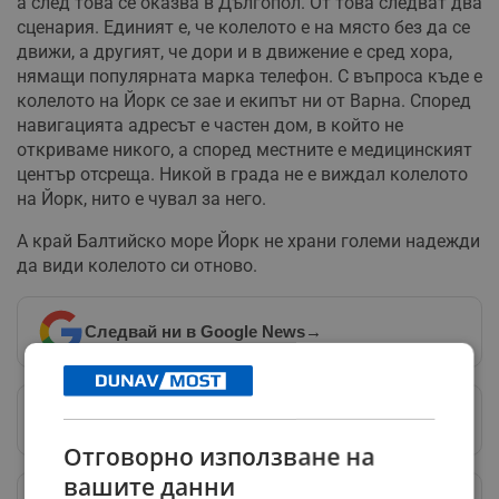
а след това се оказва в Дългопол. От това следват два
сценария. Единият е, че колелото е на място без да се
движи, а другият, че дори и в движение е сред хора,
нямащи популярната марка телефон. С въпроса къде е
колелото на Йорк се зае и екипът ни от Варна. Според
навигацията адресът е частен дом, в който не
откриваме никого, а според местните е медицинският
център отсреща. Никой в града не е виждал колелото
на Йорк, нито е чувал за него.
А край Балтийско море Йорк не храни големи надежди
да види колелото си отново.
Следвай ни в Google News
→
Предпочитани източници
→
Отговорно използване на
вашите данни