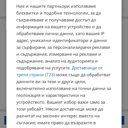
Изпращайте снимки и информация на
news@dunavmost.com
Ние и нашите партньори използваме
бисквитки и подобни технологии, за да
съхраняваме и получаваме достъп до
РЕКЛАМА
информация на вашето устройство и да
обработваме лични данни, като вашия IP
адрес, уникални идентификатори и данни
за сърфиране, за персонализирани реклами
и съдържание, измерване на реклами и
съдържание, анализ на аудиторията и
подобряване на услугите.
Доставчици от
трети страни (723)
може също да обработват
данните ви за тези и други цели,
включително използване на точни данни за
геолокация и характеристики на
устройството. Вашият избор важи само за
този уебсайт. Някои доставчици може да
разчитат на законен интерес вместо на
Напиши коментар!
съгласие; имате право да възразите в