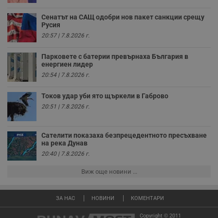
з
з
Сенатът на САЩ одобри нов пакет санкции срещу
п
Русия
ASP.NET_SessionId
Сесия
Т
Microsoft
20:57 | 7.8.2026 г.
с
Corporation
D
www.dunavmost.com
п
Парковете с батерии превърнаха България в
и
енергиен лидер
т
к
20:54 | 7.8.2026 г.
п
и
у
Токов удар уби ято щъркели в Габрово
р
20:51 | 7.8.2026 г.
к
п
д
д
п
Сателити показаха безпрецедентното пресъхване
у
на река Дунав
20:40 | 7.8.2026 г.
Виж още новини ...
Доставчик
/
Валиден
Валиден
Име
Име
Доставчик
/
Домейн
Описание
Описание
Домейн
Доставчик
/
до
Валиден
до
Име
Описание
ЗА НАС
НОВИНИ
КОМЕНТАРИ
Домейн
до
_sharedID
__Secure-
.dunavmost.com
.youtube.com
11
Тази бисквитка се
5 месеца
ROLLOUT_TOKEN
месеца 4
използва, за да се
4
__gfp_s_64b
.vbox7.com
1 година
Тази бисквитка се
Copyright © 2011
Доставчик
/
Валиден