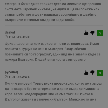
емигрант бачкаджия тарикат дето си мисли че ще прецака 
системата Европейски съюз , немците и ще им покаже как 
Строго необходимо
Ефективност
стават работите и ще ги надцака европейците и швабите 
въпреки че е отишъл там да си вади хляба.
Таргетиране
Функционалност
Некласифицирани
daskal
5
Строго необходимите бисквитки позволяват основната
11:51 | 3.9.2023 г.
функционалност на уебсайта, като потребителско
влизане и управление на акаунта. Уебсайтът не може да
Фрицът, доста нагло и саркастично ни се подиграва. Имал 
се използва правилно без строго необходими
познати в Турция но не и в България. "Задълбочил 
бисквитки.
познанията си по география", един вид не е знаел и къде се 
Валиден
намира България. Гледайте наглоста в интервюто.
Име
Доставчик
/
Домейн
О
до
__RequestVerificationToken
Сесия
Т
Microsoft
русенец
п
3
Corporation
ф
www.dunavmost.com
11:38 | 3.9.2023 г.
з
п
Путин е виновен! Това е руска провокация, която има за цел 
и
да ни скара с братята германци и да ни създаде имидж на 
п
A
хора-велоШУпедокрадци! Ние не сме такЪви! Иначе в 
т
Дългопол живеят и етнически българи. Малко, но ги има!
е
д
н