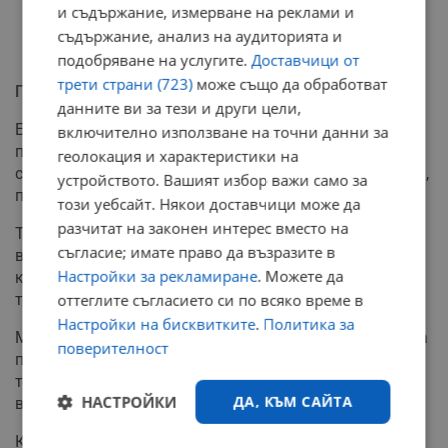
и съдържание, измерване на реклами и
съдържание, анализ на аудиторията и
подобряване на услугите.
Доставчици от
трети страни (723)
може също да обработват
Практически съвети за летните горещини
данните ви за тези и други цели,
Експертите препоръчват проверка на влагата в
включително използване на точни данни за
почвата чрез потапяне на пръст на дълбочина 5-7
геолокация и характеристики на
сантиметра. Ако почвата е влажна на тази дълбочина,
устройството. Вашият избор важи само за
поливането може да се отложи.
този уебсайт. Някои доставчици може да
разчитат на законен интерес вместо на
Температурата на водата също е важна - студената
съгласие; имате право да възразите в
вода може да предизвика температурен шок на
Настройки за рекламиране
. Можете да
корените. Най-подходящо е поливане с вода с
температура около 20-22 градуса.
оттеглите съгласието си по всяко време в
Настройки на бисквитките
.
Политика за
Мулчирането се препоръчва да се извършва в края на
поверителност
пролетта или началото на лятото, когато
температурата на почвата се е повишила, но влагата
НАСТРОЙКИ
ДА, КЪМ САЙТА
все още е достатъчна.
Комбинирането на двете техники - мулчиране и