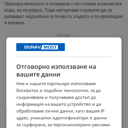
Препоръчителното е поливане с по-големи количества
вода, но по-рядко. Това насърчава корените да се
развиват надълбоко в почвата, където е по-прохладно
и влажно.
РЕКЛАМА
Отговорно използване на
вашите данни
Ние и нашите партньори използваме
бисквитки и подобни технологии, за да
съхраняваме и получаваме достъп до
информация на вашето устройство и да
обработваме лични данни, като вашия IP
адрес, уникални идентификатори и данни
за сърфиране, за персонализирани реклами