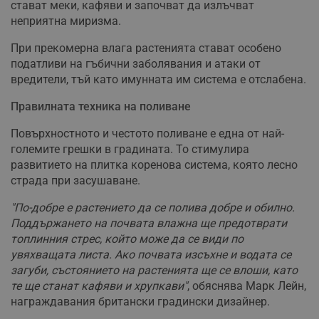
стават меки, кафяви и започват да излъчват
неприятна миризма.
При прекомерна влага растенията стават особено
податливи на гъбични заболявания и атаки от
вредители, тъй като имунната им система е отслабена.
Правилната техника на поливане
Повърхностното и честото поливане е една от най-
големите грешки в градината. То стимулира
развитието на плитка коренова система, която лесно
страда при засушаване.
"По-добре е растението да се полива добре и обилно.
Поддържането на почвата влажна ще предотврати
топлинния стрес, който може да се види по
увяхващата листа. Ако почвата изсъхне и водата се
загуби, състоянието на растенията ще се влоши, като
те ще станат кафяви и хрупкави"
, обяснява Марк Лейн,
награждавания британски градински дизайнер.