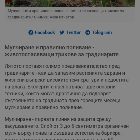
Мулчиране и правилно поливане - животоспасяващи трикове за
градинарите
/ Снимка: Асен Игнатов
Facebook
Twitter
Telegram
Мулчиране и правилно поливане -
животоспасяващи трикове за градинарите
Лятото поставя голямо предизвикателство пред
градинарите - как да запазим растенията здрави и
жизнени въпреки високите температури и недостига
на влага. Експертите препоръчват две основни
техники, които могат драстично да подобрят
състоянието на градината през горещите месеци:
мулчиране и правилно поливане.
Мулчиране - първата линия на защита срещу
засушаването. Слой от 3 до 5 сантиметра органичен
мулч върху почвата създава естествена бариера,
която намалява изпарението на влага с до 60