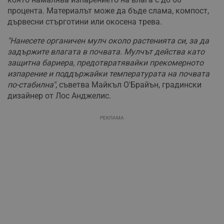
процента. Материалът може да бъде слама, компост,
дървесни стърготини или окосена трева.
"Нанесете органичен мулч около растенията си, за да
задържите влагата в почвата. Мулчът действа като
защитна бариера, предотвратявайки прекомерното
изпарение и поддържайки температурата на почвата
по-стабилна"
, съветва Майкъл О'Брайън, градински
дизайнер от Лос Анджелис.
РЕКЛАМА