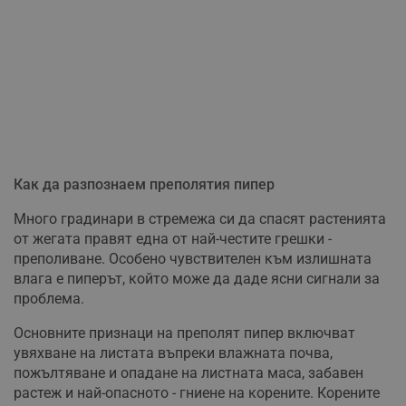
Как да разпознаем преполятия пипер
Много градинари в стремежа си да спасят растенията
от жегата правят една от най-честите грешки -
преполиване. Особено чувствителен към излишната
влага е пиперът, който може да даде ясни сигнали за
проблема.
Основните признаци на преполят пипер включват
увяхване на листата въпреки влажната почва,
пожълтяване и опадане на листната маса, забавен
растеж и най-опасното - гниене на корените. Корените