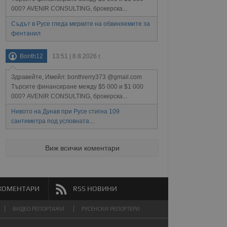
формация, която е
взаимодействат с
нкционалност в целия
прекарано на
000? AVENIR CONSULTING, брокерска...
редпочитанията на
Съдът в Русе гледа мерките на обвиняемите за
 сайтове; тя може
остта на социалните
тора на сайта.
използва новата или
фентанил
елски взаимодействия
нето и потребителския
Bonth12
13:51 | 8.8.2026 г.
рез събиране на данни
Здравейте, Имейл: bonthierry373 @gmail.com
 помага за
Търсите финансиране между $5 000 и $1 000
отребителите се
тапите на тестване.
000? AVENIR CONSULTING, брокерска...
тистически данни,
Нивото на Дунав при Русе стигна 109
 броя на посещенията,
сантиметра под условната...
 са били заредени.
елския опит.
я за потребителското
Виж всички коментари
, за да се
екламните съобщения
КОМЕНТАРИ
RSS НОВИНИ
ВИДЕО РЕПОРТАЖИ
РУСЕНСКИ РЕПОРТЕРИ