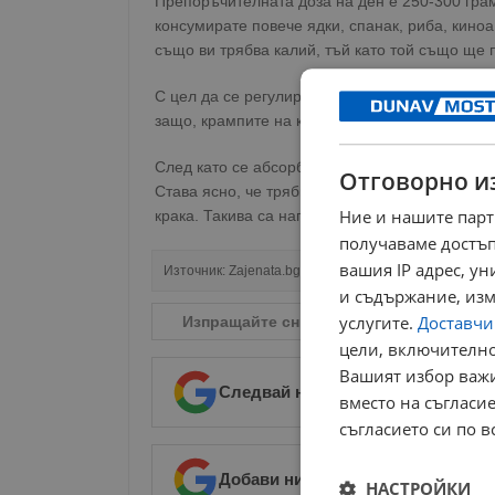
Препоръчителната доза на ден е 250-300 грам
консумирате повече ядки, спанак, риба, киноа
също ви трябва калий, тъй като той също ще 
С цел да се регулира нивото на течността в т
защо, крампите на краката, които се дължат 
След като се абсорбира в храносмилателната 
Отговорно и
Става ясно, че трябва да се консумират храни
Ние и нашите парт
крака. Такива са например белият боб, спанак
получаваме достъп
вашия IP адрес, у
Източник:
Zajenata.bg
и съдържание, изм
услугите.
Доставчиц
Изпращайте снимки и информация на
n
цели, включително
Вашият избор важи
Следвай ни в Google News
→
вместо на съгласие
съгласието си по в
Добави ни в предпочитани източ
НАСТРОЙКИ