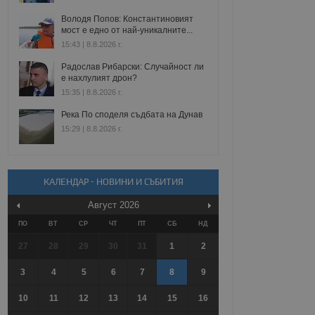
Володя Попов: Константиновият
мост е едно от най-уникалните...
15:43 | 8.8.2026 г.
Радослав Рибарски: Случайност ли
е нахлулият дрон?
15:35 | 8.8.2026 г.
Река По споделя съдбата на Дунав
15:29 | 8.8.2026 г.
КАЛЕНДАР - НОВИНИ И СЪБИТИЯ
Август
2026
ПО
ВТ
СР
ЧТ
ПТ
СБ
НД
27
28
29
30
31
1
2
3
4
5
6
7
8
9
10
11
12
13
14
15
16