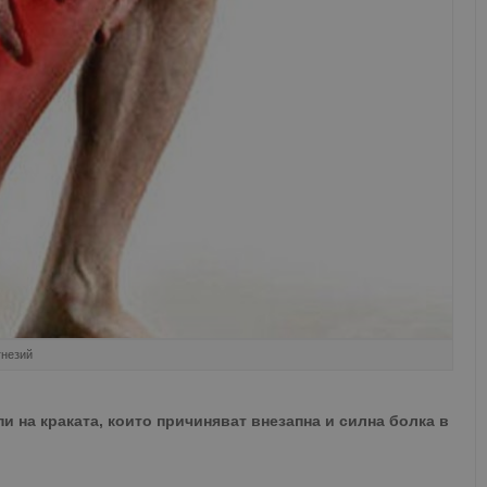
гнезий
и на краката, които причиняват внезапна и силна болка в