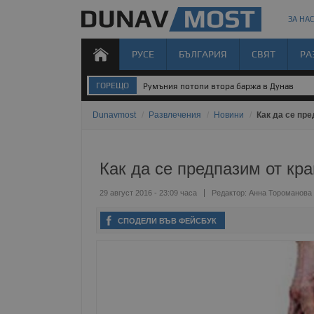
ЗА НАС
РУСЕ
БЪЛГАРИЯ
СВЯТ
РА
ГОРЕЩО
Румъния потопи втора баржа в Дунав
Dunavmost
/
Развлечения
/
Новини
/
Как да се пре
Как да се предпазим от кр
29 август 2016 - 23:09 часа
Редактор:
Анна Тороманова
СПОДЕЛИ ВЪВ ФЕЙСБУК