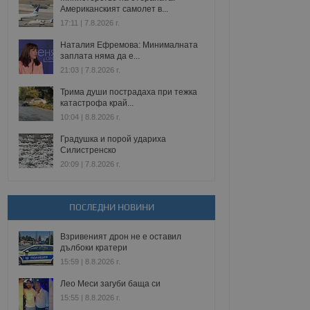
Американският самолет в...
17:11 | 7.8.2026 г.
Наталия Ефремова: Минималната
заплата няма да е...
21:03 | 7.8.2026 г.
Трима души пострадаха при тежка
катастрофа край...
10:04 | 8.8.2026 г.
Градушка и порой удариха
Силистренско
20:09 | 7.8.2026 г.
ПОСЛЕДНИ НОВИНИ
Взривеният дрон не е оставил
дълбоки кратери
15:59 | 8.8.2026 г.
Лео Меси загуби баща си
15:55 | 8.8.2026 г.