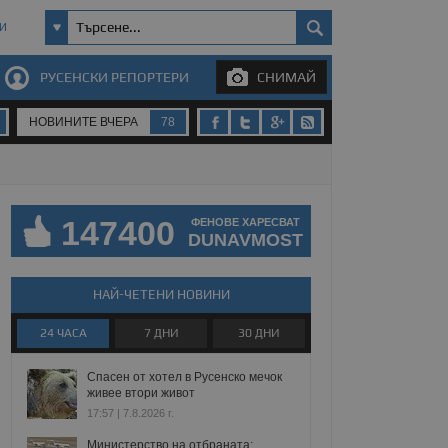
И
РУСЕНСКИ РЕПОРТЕРИ
СНИМАЙ
НОВИНИТЕ ВЧЕРА
78
147400
ФЕНОВЕ ХАРЕСВАТ
DUNAVMOST
НАЙ-ЧЕТЕНИ НОВИНИ
24 ЧАСА
7 ДНИ
30 ДНИ
Спасен от хотел в Русенско мечок
живее втори живот
17:57 | 7.8.2026 г.
Министерство на отбраната: