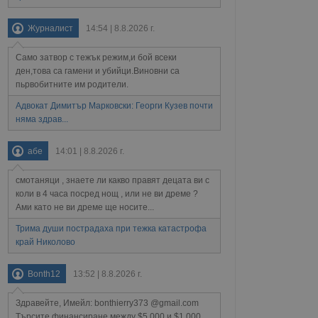
ение на съгласието на
ст за тяхното
а данни за съгласието
Журналист
14:54 | 8.8.2026 г.
ични политики и
антира, че техните
 сесии.
Само затвор с тежък режим,и бой всеки
ден,това са гамени и убийци.Виновни са
аничаване между хората
а, за да се правят
пьрвобитните им родители.
хния уебсайт.
Адвокат Димитър Марковски: Георги Кузев почти
няма здрав...
сигнализира на
 на бисквитките,
а съответствие и
абе
14:01 | 8.8.2026 г.
ндарти и
смотаняци , знаете ли какво правят децата ви с
ck и предоставя
коли в 4 часа посред нощ , или не ви дреме ?
требител използва
йният потребител може
Ами като не ви дреме ще носите...
 уебсайт.
Трима души пострадаха при тежка катастрофа
край Николово
Описание
Bonth12
13:52 | 8.8.2026 г.
ребителски
елското поведение и
Здравейте, Имейл: bonthierry373 @gmail.com
раници на сайта. Тя
яване на сайта. Тя
не на прегледи на
Търсите финансиране между $5 000 и $1 000