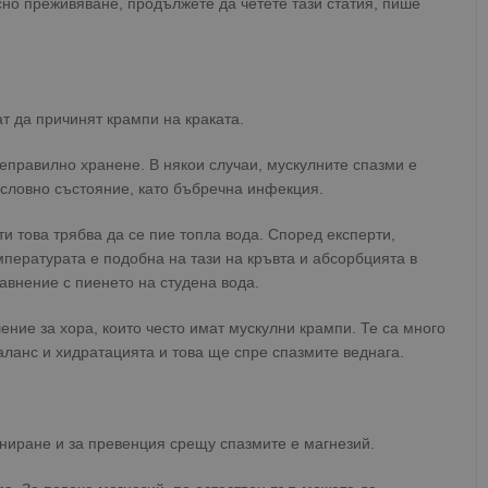
асно преживяване, продължете да четете тази статия, пише
т да причинят крампи на краката.
еправилно хранене. В някои случаи, мускулните спазми е
ословно състояние, като бъбречна инфекция.
и това трябва да се пие топла вода. Според експерти,
мпературата е подобна на тази на кръвта и абсорбцията в
авнение с пиенето на студена вода.
ние за хора, които често имат мускулни крампи. Те са много
ланс и хидратацията и това ще спре спазмите веднага.
иране и за превенция срещу спазмите е магнезий.