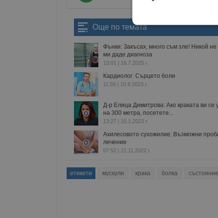
Строго
Още по темата
необходимо
Фънки: Закъсах, много съм зле! Никой не
ми даде диагноза
13:01 | 16.7.2025 г.
Кардиолог: Сърцето боли
11:59 | 10.9.2023 г.
Строго н
Д-р Елица Димитрова: Ако краката ви се
на 300 метра, посетете...
Строго необходимите б
13:27 | 15.1.2023 г.
на акаунта. Уебсайтът 
Ахилесовото сухожилие: Възможни проб
лечение
Име
07:52 | 21.11.2022 г.
__RequestVerificationT
етикети
мускули
крака
болка
състояни