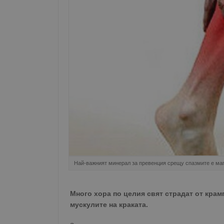
Най-важният минерал за превенция срещу спазмите е ма
Много хора по целия свят страдат от крамп
мускулите на краката.