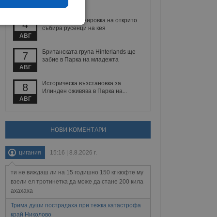
ЮЛИ
Безплатна тренировка на открито
4
екласифицирани
събира русенци на кея
АВГ
Британската група Hinterlands ще
7
забие в Парка на младежта
АВГ
Историческа възстановка за
8
Илинден оживява в Парка на...
АВГ
ифицирани
 влизане и управление
НОВИ КОМЕНТАРИ
цигания
15:16 | 8.8.2026 г.
не, зададена от уеб
 ASP.NET MVC
ти не виждаш ли на 15 годишно 150 кг кюфте му
спре неразрешеното
взели ел тротинетка да може да стане 200 кила
т, известно като
ахахаха
тове. Той не съдържа
щожава при затваряне
Трима души пострадаха при тежка катастрофа
край Николово