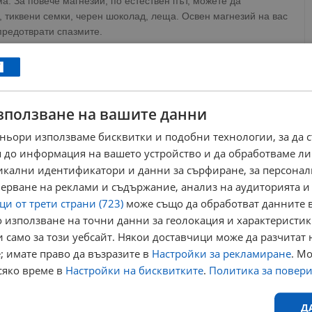
а. За повече магнезий, по естествен път, можете да
, тиквени семки, черен шоколад, леща. Освен магнезий на вас
предотврати спазмите.
ялото трябва да се вземе комбинация от калий и натрий. Ето
на дехидратация обикновено са причинени от калиев дефицит.
система, калият насочва флуидите до засегнатата област.
зползване на вашите данни
, които са богати на калий, когато изпитвате схващане на
ньори използваме бисквитки и подобни технологии, за да 
, сушени кайсии, авокадо.
 до информация на вашето устройство и да обработваме ли
никални идентификатори и данни за сърфиране, за персона
ерване на реклами и съдържание, анализ на аудиторията и
и от трети страни (723)
може също да обработват данните в
ews@dunavmost.com
по всяко време на денонощието!
 използване на точни данни за геолокация и характеристик
 само за този уебсайт. Някои доставчици може да разчитат 
; имате право да възразите в
Настройки за рекламиране
. М
сяко време в
Настройки на бисквитките
.
Политика за повер
ници в Google
→
Д