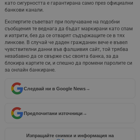
като сигурността е гарантирана само през официални
банкови канали.
Некласифицирани
Експертите съветват при получаване на подобни
съобщения те веднага да бъдат маркирани като спам
и изтрити, без да се отварят съдържащите се в тях
линкове. В случай че даден гражданин вече е въвел
чувствителни данни във фалшивия сайт, той трябва
Строго необходимо
Ефективност
незабавно да се свърже със своята банка, за да
блокира картите си, и спешно да промени паролите си
Таргетиране
Функционалност
за онлайн банкиране.
Некласифицирани
Строго необходимите бисквитки позволяват основната
Следвай ни в Google News
→
функционалност на уебсайта, като потребителско
влизане и управление на акаунта. Уебсайтът не може да
се използва правилно без строго необходими
бисквитки.
Валиден
Предпочитани източници
→
Име
Доставчик
/
Домейн
О
до
__RequestVerificationToken
Сесия
Т
Microsoft
п
Corporation
Изпращайте снимки и информация на
ф
www.dunavmost.com
з