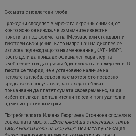
Схемата с неплатени глоби
Граждани споделят в мрежата екранни снимки, от
които ясно се вижда, че измамните известия
пристигат под формата на iMessage или стандартни
текстови съобщения. Като изпращач на дисплея се
изписва подвеждащото наименование „КАТ - МВР“,
което цели да придаде официален характер на
съобщението и да приспи бдителността на жертвите. В
текста се твърди, че е установено наличие на
неплатена глоба, свързана с моторното превозно
средство на получателя, като хората биват
приканвани да платят сумата своевременно, за да
избегнат лихви, допълнителни такси и принудителни
административни мерки.
Потребителката Илияна Георгиева Стоянова споделя в
социалната мрежа:
„Днес някой да е получавал такъв
СМС? Нямам кола на мое име“
. Нейната публикация
бързо предизвика вълна от коментари на други