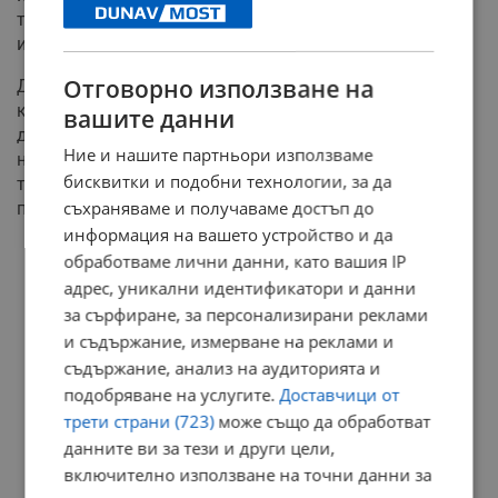
тайните си кодове за сигурност под предлог, че
извършва плащане.
Отговорно използване на
Допълнителен ясен маркер за измама е призивът в
края на текстовото съобщение – при проблем с
вашите данни
достъпа да се изпрати отговор с текст „MVR“. По този
Ние и нашите партньори използваме
начин престъпниците се опитват да уловят дали
бисквитки и подобни технологии, за да
телефонният номер е активен, за да го включат в
съхраняваме и получаваме достъп до
последващи схеми за източване на пари.
информация на вашето устройство и да
обработваме лични данни, като вашия IP
РЕКЛАМА
адрес, уникални идентификатори и данни
за сърфиране, за персонализирани реклами
и съдържание, измерване на реклами и
съдържание, анализ на аудиторията и
подобряване на услугите.
Доставчици от
трети страни (723)
може също да обработват
данните ви за тези и други цели,
включително използване на точни данни за