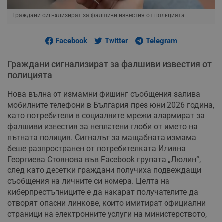
Граждани сигнализират за фалшиви известия от полицията
Facebook
Twitter
Telegram
Граждани сигнализират за фалшиви известия от
полицията
Нова вълна от измамни фишинг съобщения залива
мобилните телефони в България през юни 2026 година,
като потребители в социалните мрежи алармират за
фалшиви известия за неплатени глоби от името на
пътната полиция. Сигналът за мащабната измама
беше разпространен от потребителката Илияна
Георгиева Стоянова във Facebook групата „Люлин“,
след като десетки граждани получиха подвеждащи
съобщения на личните си номера. Целта на
киберпрестъпниците е да накарат получателите да
отворят опасни линкове, които имитират официални
страници на електронните услуги на министерството,