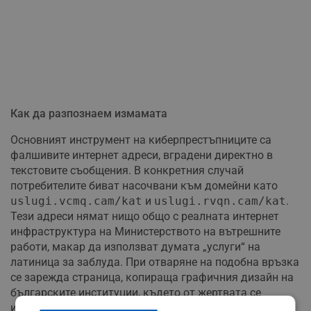
Как да разпознаем измамата
Основният инструмент на киберпрестъпниците са
фалшивите интернет адреси, вградени директно в
текстовите съобщения. В конкретния случай
потребителите биват насочвани към домейни като
uslugi.vcmq.cam/kat
и
uslugi.rvqn.cam/kat
.
Тези адреси нямат нищо общо с реалната интернет
инфраструктура на Министерството на вътрешните
работи, макар да използват думата „услуги“ на
латиница за заблуда. При отваряне на подобна връзка
се зарежда страница, копираща графичния дизайн на
българските институции, където от жертвата се
изисква да въведе номера на банковата си карта и