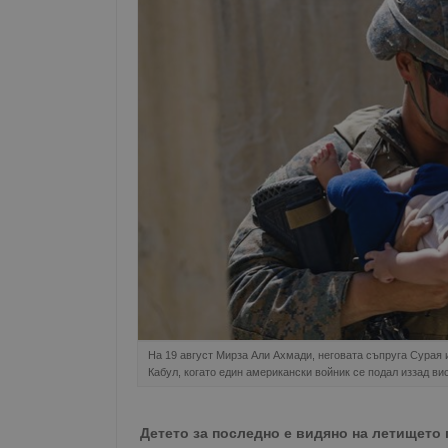
На 19 август Мирза Али Ахмади, неговата съпруга Сурая 
Кабул, когато един американски войник се подал иззад ви
Детето за последно е видяно на летището 