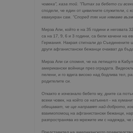
човека", каза той. "Питах за бебето си все
сподели, че един от цивилните служители, с к
евакуиран сам.
"Според тях ние нямаме въз
Мирза Али, който е на 35 години и неговата 3
са на 17, 9, 6 и 3 години, са били качени на 
Германия. Накрая стигнали до Съединените ща
други афганистански бежанци очакват да бъда
Мирза Али си спомня, че на летището в Кабул
американски войници през оградата. Видеокли
пелени, и го вдига високо над бодлива тел, р
родителите си.
Откакто е изчезнало бебето му, дните са потъ
всеки човек, на който се натъкнел - на хуман
обещават, че ще направят най-доброто, ко
взаимопомощ на афганистански бежанци, нареч
разпространява из мрежите им с надежда, че 
Представител на американското правителство, 