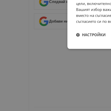
Следвай ни в Google News
→
цели, включително
Вашият избор важи
вместо на съгласие
съгласието си по в
Добави ни в предпочитани източ
НАСТРОЙКИ
РЕКЛАМА
Строго
необходимо
Строго н
Строго необходимите б
на акаунта. Уебсайтът 