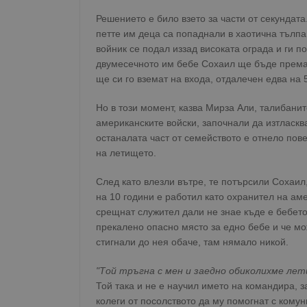
Решението е било взето за части от секундата
петте им деца са попаднали в хаотична тълпа
войник се подал иззад високата ограда и ги 
двумесечното им бебе Сохаил ще бъде премаза
ще си го вземат на входа, отдалечен едва на 
Но в този момент, казва Мирза Али, талибанит
американските войски, започнали да изтласква
останалата част от семейството е отнело пове
на летището.
След като влезли вътре, те потърсили Сохаил
на 10 години е работил като охранител на ам
срещнат служител дали не знае къде е бебето
прекалено опасно място за едно бебе и че мож
стигнали до нея обаче, там нямало никой.
"Той тръгна с мен и заедно обиколихме лет
Той така и не е научил името на командира, 
колеги от посолството да му помогнат с кому