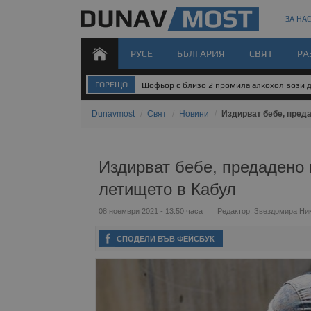
ЗА НАС
РУСЕ
БЪЛГАРИЯ
СВЯТ
РА
ГОРЕЩО
Шофьор с близо 2 промила алкохол вози д
Dunavmost
/
Свят
/
Новини
/
Издирват бебе, преда
Издирват бебе, предадено 
летището в Кабул
08 ноември 2021 - 13:50 часа
Редактор:
Звездомира Ни
СПОДЕЛИ ВЪВ ФЕЙСБУК