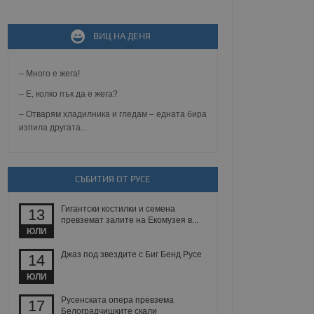
не, зададена от уеб
 ASP.NET MVC
ВИЦ НА ДЕНЯ
спре неразрешеното
т, известно като
тове. Той не съдържа
– Много е жега!
щожава при затваряне
– Е, колко пък да е жега?
ение на съгласието на
– Отварям хладилника и гледам – едната бира
ст за тяхното
а данни за съгласието
изпила другата...
ични политики и
антира, че техните
 сесии.
аничаване между хората
СЪБИТИЯ ОТ РУСЕ
а, за да се правят
хния уебсайт.
Гигантски костилки и семена
13
превземат залите на Екомузея в...
сигнализира на
ЮЛИ
 на бисквитките,
а съответствие и
ндарти и
Джаз под звездите с Биг Бенд Русе
14
ЮЛИ
ck и предоставя
требител използва
Русенската опера превзема
17
йният потребител може
Белоградчишките скали
 уебсайт.