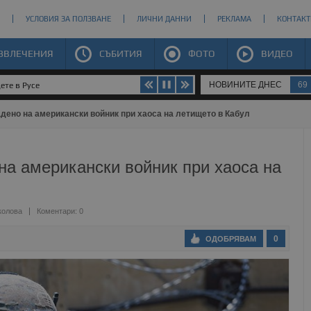
УСЛОВИЯ ЗА ПОЛЗВАНЕ
ЛИЧНИ ДАННИ
РЕКЛАМА
КОНТАКТ
ЗВЛЕЧЕНИЯ
СЪБИТИЯ
ФОТО
ВИДЕО
НОВИНИТЕ ДНЕС
69
ете в Русе
дено на американски войник при хаоса на летището в Кабул
на американски войник при хаоса на
колова
Коментари: 0
0
ОДОБРЯВАМ