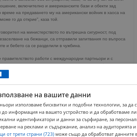
ношение, включително и американските бази и обекти зад
о време на предаването му на американски войник в хаоса на
оже го да открие", каза той.
говорител на министерството по вътрешна сигурност, под
резаселване на бежанци, са отправили запитвания по въпроса
те и бебето са се разделили в чужбина.
е правителството работи с международни партньори и с
чки възможности за установяване на местонахождението на
рез Международния център за изчезнали и експлоатирани
 преводач, сподели, че през почти цялото време плаче и че
зползване на вашите данни
 се обаждат - майка ми, баща ми, сестра ми, всички те ме
ньори използваме бисквитки и подобни технологии, за да 
ър, синът ти ще бъде откри
т", каза Сурая.
 до информация на вашето устройство и да обработваме ли
никални идентификатори и данни за сърфиране, за персона
ews@dunavmost.com
по всяко време на денонощието!
ерване на реклами и съдържание, анализ на аудиторията и
и от трети страни (723)
може също да обработват данните в