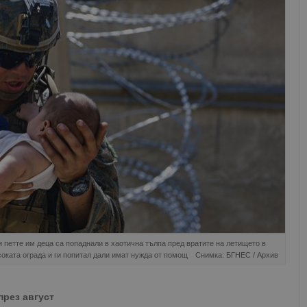
и петте им деца са попаднали в хаотична тълпа пред вратите на летището в
соката ограда и ги попитал дали имат нужда от помощ
Снимка: БГНЕС / Архив
през август