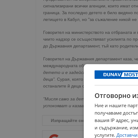
сигнализирани всички агенции, които имат от
граница. За последно детето е било видяно п
летището в Кабул, но "за съжаление никой не м
Говорител на министерството на отбраната и 
чиито надзор се осъществяват усилията по п
до Държавния департамент, тъй като родители
Говорител на Държавния департамент каза, ч
международната общност,
"за да проучи вси
детето и е задействан сигналът "Амбър" ч
деца".
Сурая, която също говори с помощта на
останалите й деца са объркани.
Отговорно и
"Мисля само за детето си. Всички, които ми
Ние и нашите парт
успокояват и казват: "не се бой, Бог е доб
получаваме достъп
вашия IP адрес, у
Изпращайте снимки и информация на
n
и съдържание, изм
услугите.
Доставчиц