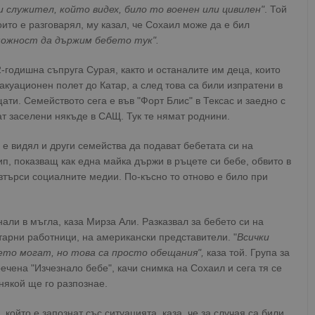
ки служител, който видех, било то военен или цивилен"
. Той
оито е разговарял, му казал, че Сохаил може да е бил
можност да държим бебето тук".
2-годишна съпруга Сурая, както и останалите им деца, които
евакуационен полет до Катар, а след това са били изпратени в
ти. Семейството сега е във "Форт Блис" в Тексас и заедно с
т заселени някъде в САЩ. Тук те нямат роднини.
 е видял и други семейства да подават бебетата си на
п, показващ как една майка държи в ръцете си бебе, обвито в
азтърси социалните медии. По-късно то отново е било при
нали в мъгла, каза Мирза Али. Разказвал за бебето си на
итарни работници, на американски представители. "
Всички
ето могат, но това са просто обещания",
каза той. Група за
ена "Изчезнало бебе", качи снимка на Сохаил и сега тя се
някой ще го разпознае.
който е запознат със ситуацията, каза, че за случая са били