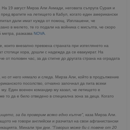
. На 19 август Мирза Али Ахмади, неговата съпруга Сурая и
 пред вратите на летището в Кабул, когато един американски
попитал дали имат нужда от помощ. Изплашени, че
но в мелето, те го подали на войника с мисълта, че скоро
5 метра, разказва
NOVA
.
е, които внезапно превзеха страната при изтеглянето на
т стотици хора, дошли с надежда да се евакуират. На
че от половин час, за да стигне до другата страна на оградата
, но от него нямало и следа. Мирза Али, който в продължение
ериканското посолство, отчаяно започнал да пита всеки
 му. Един военен командир му казал, че летището е
е то да е било отведено в специална зона за деца. Когато
ището, за да проверим всяко едно кътче",
каза Мирза Али.
защото не говори английски и разчитал на свои афганистански
никацията. Минали три дни.
"Говорих може би с повече от 20