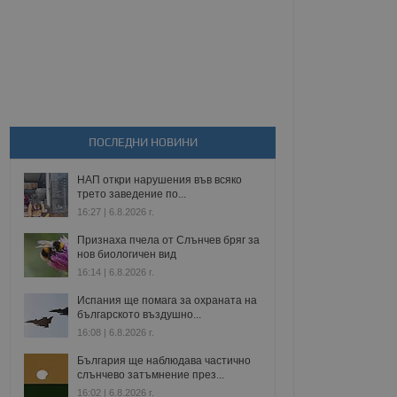
ПОСЛЕДНИ НОВИНИ
НАП откри нарушения във всяко
трето заведение по...
16:27 | 6.8.2026 г.
Признаха пчела от Слънчев бряг за
нов биологичен вид
16:14 | 6.8.2026 г.
Испания ще помага за охраната на
българското въздушно...
16:08 | 6.8.2026 г.
България ще наблюдава частично
слънчево затъмнение през...
16:02 | 6.8.2026 г.