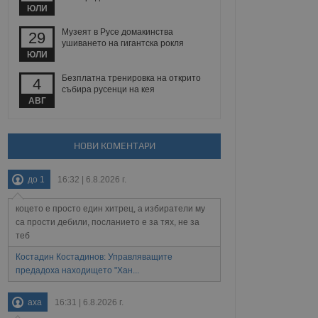
ЮЛИ
Музеят в Русе домакинства
29
ушиването на гигантска рокля
Описание
ЮЛИ
Безплатна тренировка на открито
4
ребителски
елското поведение и
събира русенци на кея
раници на сайта. Тя
яване на сайта. Тя
не на прегледи на
АВГ
формация, която е
взаимодействат с
нкционалност в целия
прекарано на
редпочитанията на
 сайтове; тя може
остта на социалните
тора на сайта.
НОВИ КОМЕНТАРИ
използва новата или
елски взаимодействия
нето и потребителския
до 1
16:32 | 6.8.2026 г.
рез събиране на данни
коцето е просто един хитрец, а избиратели му
 помага за
са прости дебили, посланието е за тях, не за
отребителите се
теб
тапите на тестване.
тистически данни,
Костадин Костадинов: Управляващите
 броя на посещенията,
предадоха находището "Хан...
 са били заредени.
елския опит.
аха
16:31 | 6.8.2026 г.
я за потребителското
, за да се