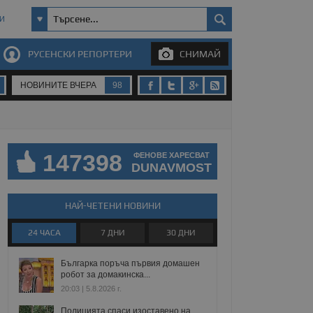
И
РУСЕНСКИ РЕПОРТЕРИ
СНИМАЙ
НОВИНИТЕ ВЧЕРА
98
147398
ФЕНОВЕ ХАРЕСВАТ
DUNAVMOST
НАЙ-ЧЕТЕНИ НОВИНИ
24 ЧАСА
7 ДНИ
30 ДНИ
Българка поръча първия домашен
робот за домакинска...
20:03 | 5.8.2026 г.
Полицията спаси изоставено на