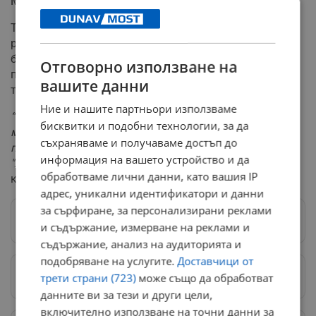
Милиони от нелегален бизнес в махалите
Тези организирани престъпни групи оперират в
различни направления, които могат да им донесат
бързи финансови постъпления, включително
Отговорно използване на
проституция и рекет. Иван Савов посочи, че някои от
вашите данни
тези структури държат и просяците в столицата.
Ние и нашите партньори използваме
“Средствата, които се генерират от този бизнес, са
бисквитки и подобни технологии, за да
много големи. Тези хора са такива и това се знае от
съхраняваме и получаваме достъп до
полицията. Този кръг се развива в ромските махали
информация на вашето устройство и да
"Христо Ботев", "Факултета" и други“
, обясни
обработваме лични данни, като вашия IP
криминалистът.
адрес, уникални идентификатори и данни
за сърфиране, за персонализирани реклами
Следвай ни в Google News
→
и съдържание, измерване на реклами и
съдържание, анализ на аудиторията и
подобряване на услугите.
Доставчици от
Предпочитани източници
→
трети страни (723)
може също да обработват
данните ви за тези и други цели,
включително използване на точни данни за