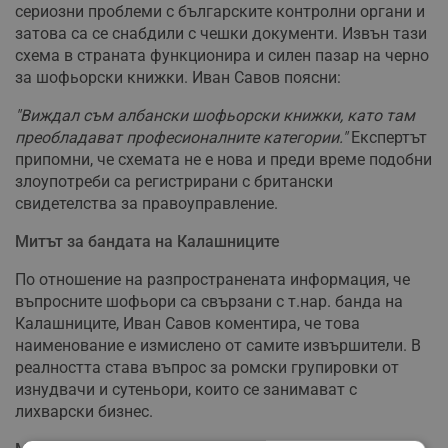
сериозни проблеми с българските контролни органи и
затова са се снабдили с чешки документи. Извън тази
схема в страната функционира и силен пазар на черно
за шофьорски книжки. Иван Савов поясни:
"Виждал съм албански шофьорски книжки, като там
преобладават професионалните категории."
Експертът
припомни, че схемата не е нова и преди време подобни
злоупотреби са регистрирани с британски
свидетелства за правоуправление.
Митът за бандата на Калашниците
По отношение на разпространената информация, че
въпросните шофьори са свързани с т.нар. банда на
Калашниците, Иван Савов коментира, че това
наименование е измислено от самите извършители. В
реалността става въпрос за ромски групировки от
изнудвачи и сутеньори, които се занимават с
лихварски бизнес.