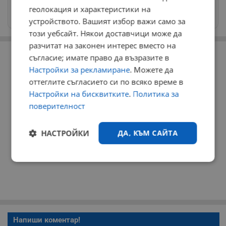
Изпращайте снимки и информация на
геолокация и характеристики на
news@dunavmost.com
устройството. Вашият избор важи само за
този уебсайт. Някои доставчици може да
разчитат на законен интерес вместо на
РЕКЛАМА
съгласие; имате право да възразите в
Настройки за рекламиране
. Можете да
оттеглите съгласието си по всяко време в
Настройки на бисквитките
.
Политика за
поверителност
НАСТРОЙКИ
ДА, КЪМ САЙТА
Строго
Ефективност
необходимо
Таргетиране
Функционалност
Напиши коментар!