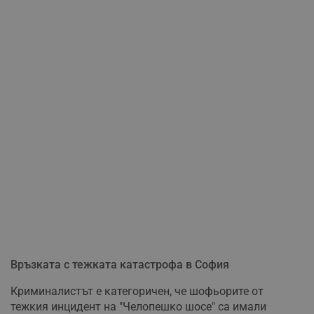
Връзката с тежката катастрофа в София
Криминалистът е категоричен, че шофьорите от
тежкия инцидент на "Челопешко шосе" са имали