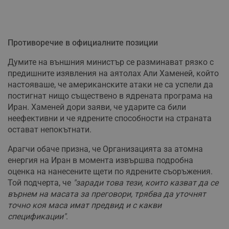
Противоречие в официалните позиции
Думите на външния министър се разминават рязко с
предишните изявления на аятолах Али Хаменей, който
настояваше, че американските атаки не са успели да
постигнат нищо съществено в ядрената програма на
Иран. Хаменей дори заяви, че ударите са били
неефективни и че ядрените способности на страната
остават непокътнати.
Арагчи обаче призна, че Организацията за атомна
енергия на Иран в момента извършва подробна
оценка на нанесените щети по ядрените съоръжения.
Той подчерта, че
"заради това тези, които казват да се
върнем на масата за преговори, трябва да уточнят
точно коя маса имат предвид и с какви
спецификации"
.