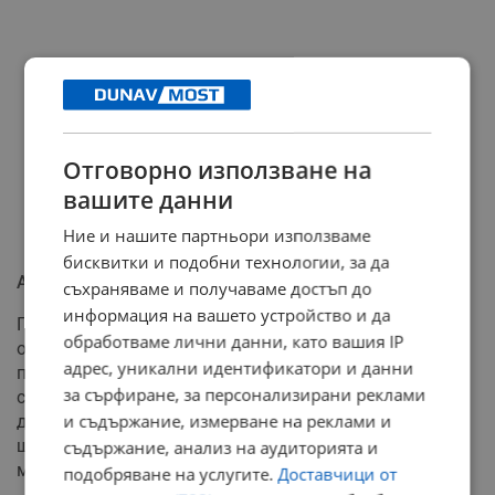
Отговорно използване на
вашите данни
Ние и нашите партньори използваме
бисквитки и подобни технологии, за да
Американски спор за ефективността
съхраняваме и получаваме достъп до
информация на вашето устройство и да
Признанието на Арагчи идва на фона на спор в САЩ
обработваме лични данни, като вашия IP
относно ефективността на ударите. Докато
адрес, уникални идентификатори и данни
президентът Доналд Тръмп твърди, че ядрените
за сърфиране, за персонализирани реклами
съоръжения са
"напълно унищожени"
, предварителен
и съдържание, измерване на реклами и
доклад на американското разузнаване заключава, че
щетите вероятно са забавили програмата само с
съдържание, анализ на аудиторията и
месеци, а не с години.
подобряване на услугите.
Доставчици от