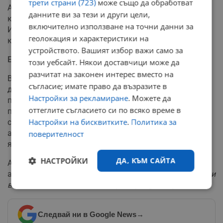
трети страни (723)
може също да обработват
Американски бомбардировачи B-2 Spirit удариха три
данните ви за тези и други цели,
ключови ирански ядрени обекта - Фордо, Натанц и
включително използване на точни данни за
Исфахан, използвайки 30-хилядни
"пробивни бомби"
и
геолокация и характеристики на
крилати ракети
"Томахоук"
.
устройството. Вашият избор важи само за
Ескалация на напрежението
този уебсайт. Някои доставчици може да
разчитат на законен интерес вместо на
Въпреки призивите на международната общност за
съгласие; имате право да възразите в
деескалация, напрежението между Иран и САЩ
Настройки за рекламиране
. Можете да
продължава да нараства. В сряда иранският
оттеглите съгласието си по всяко време в
парламент одобри законопроект за спиране на
Настройки на бисквитките
.
Политика за
сътрудничеството с Международната агенция за
атомна енергия, което би означавало край на
поверителност
ядрените инспекции.
НАСТРОЙКИ
ДА, КЪМ САЙТА
Арагчи предупреди за
"дългосрочни последствия"
от
американските удари и заяви, че Иран
"запазва всички
възможности"
за ответни мерки срещу САЩ.
Строго
Ефективност
необходимо
Следвай ни в Google News
→