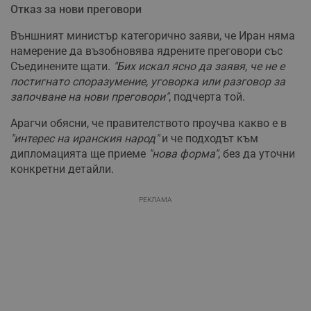
Отказ за нови преговори
Външният министър категорично заяви, че Иран няма
намерение да възобновява ядрените преговори със
Съединените щати.
"Бих искал ясно да заявя, че не е
постигнато споразумение, уговорка или разговор за
започване на нови преговори"
, подчерта той.
Арагчи обясни, че правителството проучва какво е в
"интерес на иранския народ"
и че подходът към
дипломацията ще приеме
"нова форма"
, без да уточни
конкретни детайли.
РЕКЛАМА