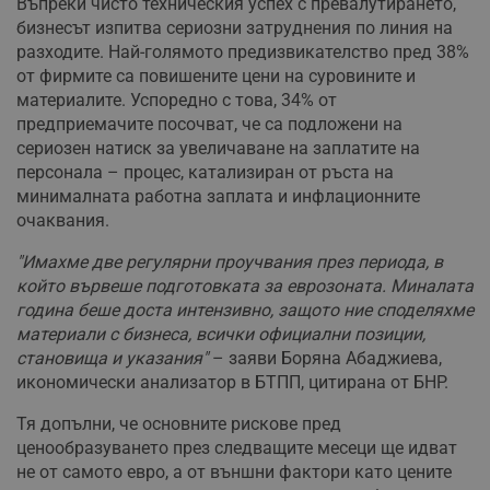
Въпреки чисто техническия успех с превалутирането,
бизнесът изпитва сериозни затруднения по линия на
разходите. Най-голямото предизвикателство пред 38%
от фирмите са повишените цени на суровините и
материалите. Успоредно с това, 34% от
предприемачите посочват, че са подложени на
сериозен натиск за увеличаване на заплатите на
персонала – процес, катализиран от ръста на
минималната работна заплата и инфлационните
очаквания.
"Имахме две регулярни проучвания през периода, в
който вървеше подготовката за еврозоната. Миналата
година беше доста интензивно, защото ние споделяхме
материали с бизнеса, всички официални позиции,
становища и указания"
– заяви Боряна Абаджиева,
икономически анализатор в БТПП, цитирана от БНР.
Тя допълни, че основните рискове пред
ценообразуването през следващите месеци ще идват
не от самото евро, а от външни фактори като цените