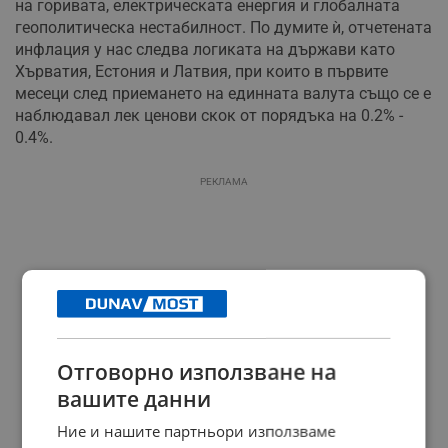
на горивата, електрическата енергия и глобалната
геополитическа нестабилност. По думите ѝ, отчетената
инфлация у нас следва логиката на държави като
Хърватия, Естония и Латвия, при които в първите
месеци след приемането на единната валута също се е
наблюдавал лек ценови скок от порядъка на 0.2% -
0.4%.
РЕКЛАМА
Отговорно използване на
вашите данни
Ние и нашите партньори използваме