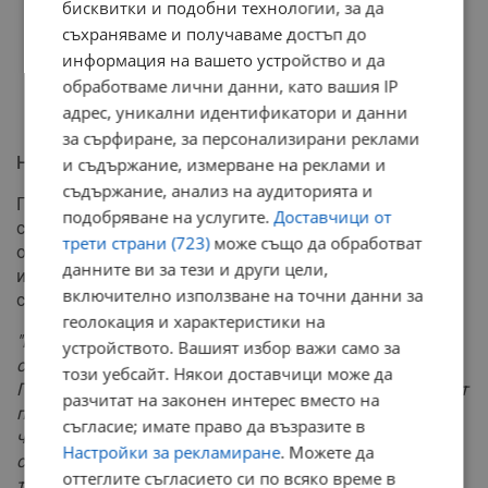
бисквитки и подобни технологии, за да
съхраняваме и получаваме достъп до
информация на вашето устройство и да
обработваме лични данни, като вашия IP
адрес, уникални идентификатори и данни
за сърфиране, за персонализирани реклами
Настроенията в регионите: Адаптация и изчакване
и съдържание, измерване на реклами и
съдържание, анализ на аудиторията и
Проучването на БТПП регистрира и известна
подобряване на услугите.
Доставчици от
стагнация в потреблението – 26% от компаниите
трети страни (723)
може също да обработват
отчитат по-плахи покупки от страна на клиентите си и
данните ви за тези и други цели,
изчакване на пазара. Подобни са наблюденията и
включително използване на точни данни за
сред представителите на бизнеса в страната.
геолокация и характеристики на
"Ние не сме правили някакво конкретно проучване
устройството. Вашият избор важи само за
сред фирмите, но водим ежедневни разговори.
този уебсайт. Някои доставчици може да
Първият отговор би бил точно този, който е даден и от
разчитат на законен интерес вместо на
проучването на БТПП, тоест 'дяволът не е толкова
съгласие; имате право да възразите в
черен'. Административно процесът премина плавно и
Настройки за рекламиране
. Можете да
сравнително бързо. Този въпрос обаче е многослоен,
оттеглите съгласието си по всяко време в
тъй като преминаването влияе на много други