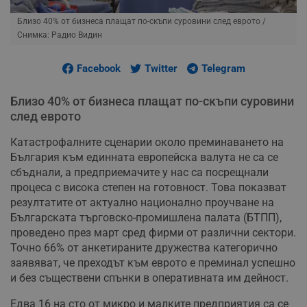
Близо 40% от бизнеса плащат по-скъпи суровини след еврото
/
Снимка: Радио Видин
Facebook
Twitter
Telegram
Близо 40% от бизнеса плащат по-скъпи суровини
след еврото
Катастрофалните сценарии около преминаването на
България към единната европейска валута не са се
сбъднали, а предприемачите у нас са посрещнали
процеса с висока степен на готовност. Това показват
резултатите от актуално национално проучване на
Българската търговско-промишлена палата (БТПП),
проведено през март сред фирми от различни сектори.
Точно 66% от анкетираните дружества категорично
заявяват, че преходът към еврото е преминал успешно
и без съществени спънки в оперативната им дейност.
Едва 16 на сто от микро и малките предприятия са се