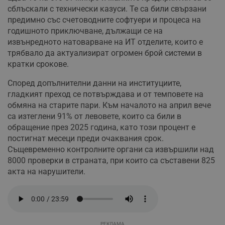
сблъскали с технически казуси. Те са били свързани
предимно със счетоводните софтуери и процеса на
годишното приключване, дължащи се на
извънредното натоварване на ИТ отделите, които е
трябвало да актуализират огромен брой системи в
кратки срокове.
Според допълнителни данни на институциите,
гладкият преход се потвърждава и от темповете на
обмяна на старите пари. Към началото на април вече
са изтеглени 91% от левовете, които са били в
обращение през 2025 година, като този процент е
постигнат месеци преди очаквания срок.
Същевременно контролните органи са извършили над
8000 проверки в страната, при които са съставени 825
акта на нарушители.
РЕКЛАМА