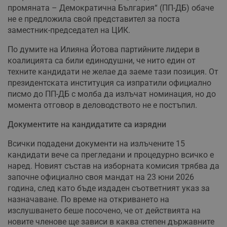
промяната – Демократична България“ (ПП-ДБ) обаче
не е предложила свой представител за поста
заместник-председател на ЦИК.
По думите на Илияна Йотова партийните лидери в
коалицията са били единодушни, че нито един от
техните кандидати не желае да заеме тази позиция. От
президентската институция са изпратили официално
писмо до ПП-ДБ с молба да излъчат номинация, но до
момента отговор в деловодството не е постъпил.
Документите на кандидатите са изрядни
Всички подадени документи на излъчените 15
кандидати вече са прегледани и процедурно всичко е
наред. Новият състав на изборната комисия трябва да
започне официално своя мандат на 23 юни 2026
година, след като бъде издаден съответният указ за
назначаване. По време на откриването на
изслушването беше посочено, че от действията на
новите членове ще зависи в каква степен държавните