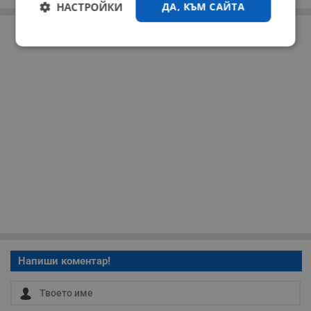
НАСТРОЙКИ
ДА, КЪМ САЙТА
РЕКЛАМА
Строго
Ефективност
необходимо
Таргетиране
Функционалност
Некласифицирани
Напиши коментар!
Строго необходимо
Ефективност
Таргетиране
Функционалност
Некласифицирани