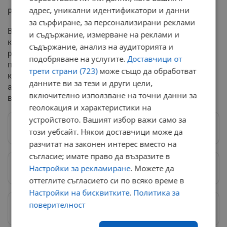
адрес, уникални идентификатори и данни
Равносметката: 11 избора за 5 години
за сърфиране, за персонализирани реклами
В рамките на срещата беше изразена благодарност
и съдържание, измерване на реклами и
към досегашните членове на ЦИК за свършената
съдържание, анализ на аудиторията и
работа през изминалия мандат. Равносметката
подобряване на услугите.
Доставчици от
показва изключително интензивен работен график,
трети страни (723)
може също да обработват
като за последните пет години изборната
данните ви за тези и други цели,
администрация е организирала и провела общо 11
включително използване на точни данни за
вота в страната.
геолокация и характеристики на
устройството. Вашият избор важи само за
Следвай ни в Google News
→
този уебсайт. Някои доставчици може да
разчитат на законен интерес вместо на
съгласие; имате право да възразите в
Настройки за рекламиране
. Можете да
Предпочитани източници
→
оттеглите съгласието си по всяко време в
Настройки на бисквитките
.
Политика за
поверителност
Изпращайте снимки и информация на
news@dunavmost.com