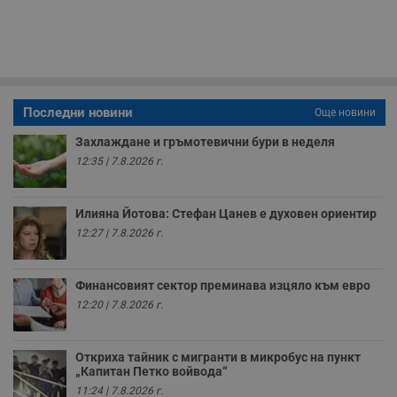
59
р
секунди
м
б
о
у
п
о
и
т
Последни новини
Още новини
receive-cookie-deprecation
.hit.gemius.pl
1 година
Т
с
Захлаждане и гръмотевични бури в неделя
с
12:35 | 7.8.2026 г.
н
н
п
б
п
Илияна Йотова: Стефан Цанев е духовен ориентир
с
12:27 | 7.8.2026 г.
о
с
а
р
Финансовият сектор преминава изцяло към евро
у
з
12:20 | 7.8.2026 г.
з
п
ASP.NET_SessionId
Сесия
Т
Microsoft
Откриха тайник с мигранти в микробус на пункт
с
Corporation
„Капитан Петко войвода“
D
www.dunavmost.com
п
11:24 | 7.8.2026 г.