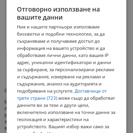
Отговорно използване на
вашите данни
Ние и нашите партньори използваме
бисквитки и подобни технологии, за да
съхраняваме и получаваме достъп до
информация на вашето устройство и да
обработваме лични данни, като вашия IP
адрес, уникални идентификатори и данни
за сърфиране, за персонализирани реклами
и съдържание, измерване на реклами и
съдържание, анализ на аудиторията и
подобряване на услугите.
Доставчици от
Обмяна на левове в евро в пощите
трети страни (723)
може също да обработват
Министър Караджов увери, че задлъжнялостта и
данните ви за тези и други цели,
проблемите в "Български пощи" предстои да бъдат
включително използване на точни данни за
решени. Законът вече позволява държавата да си
геолокация и характеристики на
заплати парите, които пощите дължат. Това обаче не
устройството. Вашият избор важи само за
възпрепятства функциите на дружеството, което