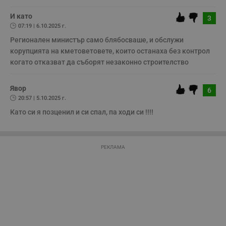
о
няма да бъде съхранявана при нас или показвана на други
р
потребители.
И като
п
3
н
07:19 | 6.10.2025 г.
п
к
Регионален министър само блябосваше, и обслужи 
ч
корупцията на кметоветовете, които останаха без контрол 
п
с
когато отказват да съборят незаконно строителство
б
__cf_bm
29
Т
Cloudflare Inc.
Явор
минути
с
.twitter.com
6
59
р
20:57 | 5.10.2025 г.
секунди
м
б
Като си я позценил и си спал, па ходи си !!!!
о
у
п
о
и
РЕКЛАМА
т
receive-cookie-deprecation
.hit.gemius.pl
1 година
Т
с
с
н
н
п
б
п
с