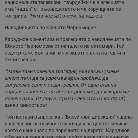
националните телевизии, твърдейки че в агенцията
има "чадър" от ръководството и че корупцията се
толерира.
"Няма чадър"
, отсече Караджов.
Наводненията по Южното Черноморие
Караджов коментира и трагедията с наводненията по
Южното Черноморие от началото на октомври. Той
подчерта, че България многократно допуска едни и
същи грешки.
"Извън тази човешка трагедия, ние сякаш умеем
много пъти да се удряме в един проблем, да
допускаме едни и същи грешки. От една страна -
заради алчността, да презастрояваме, да изкарваме
повече пари. От друга страна - липсата на контрол"
,
заяви министърът.
Той постави въпроса как "Басейнова дирекция" е дала
разрешение за всички тези къщи и за цялото селище,
което е изникнало по поречието на дерето. Караджов
обясни, че това е разговор, който е водил с министър