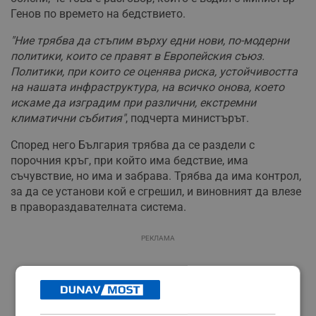
Генов по времето на бедствието.
"Ние трябва да стъпим върху едни нови, по-модерни
политики, които се правят в Европейския съюз.
Политики, при които се оценява риска, устойчивостта
на нашата инфраструктура, на всичко онова, което
искаме да изградим при различни, екстремни
климатични събития"
, подчерта министърът.
Според него България трябва да се раздели с
порочния кръг, при който има бедствие, има
съчувствие, но има и забрава. Трябва да има контрол,
за да се установи кой е сгрешил, и виновният да влезе
в правораздавателната система.
РЕКЛАМА