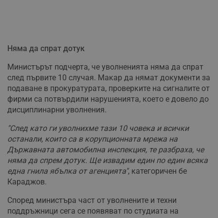
Няма да спрат дотук
Министърът подчерта, че уволненията няма да спрат
след първите 10 случая. Макар да нямат документи за
подаване в прокуратурата, проверките на сигналите от
фирми са потвърдили нарушенията, което е довело до
дисциплинарни уволнения.
"След като ги уволнихме тази 10 човека и всички
останали, които са в корупционната мрежа на
Държавната автомобилна инспекция, те разбраха, че
няма да спрем дотук. Ще извадим един по един всяка
една гнила ябълка от агенцията"
, категоричен бе
Караджов.
Според министъра част от уволнените и техни
поддръжници сега се появяват по студиата на