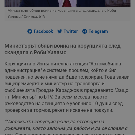
Министърът обяви война на корупцията след скандала с Роби
Уилямс
/ Снимка: bTV
Facebook
Twitter
Telegram
Министърът обяви война на корупцията след
скандала с Роби Уилямс
Корупцията в Изпълнителна агенция "Автомобилна
администрация" е системен проблем, който е бил
подценен, но вече няма да бъде толериран. Това заяви
вицепремиерът и министър на транспорта и
съобщенията Гроздан Караджов в предаването "Защо
г-н Министър" по bTV. За осем месеца новото
ръководство на агенцията е уволнило 10 души след
проверки за тормоз, рекет и искане на подкупи.
"Системната корупция реши да отговори на
държавата, която започна да работи и да се справя с
нея. След направена проверка за всеки един от тези