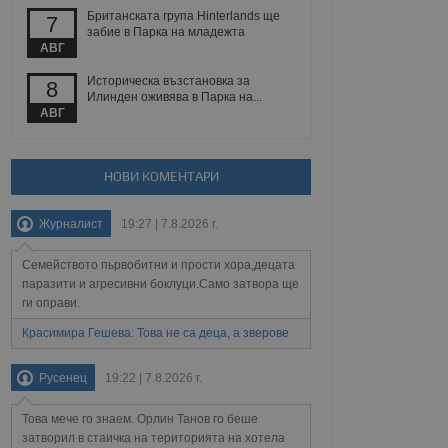
йният потребител може
Британската група Hinterlands ще
7
 уебсайт.
забие в Парка на младежта
АВГ
Историческа възстановка за
8
Описание
Илинден оживява в Парка на...
АВГ
ребителски
елското поведение и
раници на сайта. Тя
яване на сайта. Тя
не на прегледи на
формация, която е
взаимодействат с
НОВИ КОМЕНТАРИ
нкционалност в целия
прекарано на
редпочитанията на
 сайтове; тя може
Журналист
19:27 | 7.8.2026 г.
остта на социалните
тора на сайта.
използва новата или
елски взаимодействия
Семейството пьрвобитни и прости хора,децата
нето и потребителския
паразити и агресивни боклуци.Само затвора ще
ги оправи.
рез събиране на данни
 помага за
Красимира Гешева: Това не са деца, а зверове
отребителите се
тапите на тестване.
Русенец
19:22 | 7.8.2026 г.
тистически данни,
 броя на посещенията,
 са били заредени.
Това мече го знаем. Орлин Танов го беше
елския опит.
затворил в стаичка на територията на хотела