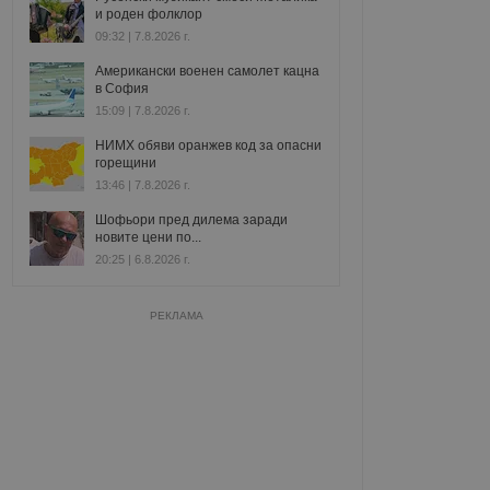
и роден фолклор
09:32 | 7.8.2026 г.
Американски военен самолет кацна
в София
15:09 | 7.8.2026 г.
НИМХ обяви оранжев код за опасни
горещини
13:46 | 7.8.2026 г.
Шофьори пред дилема заради
новите цени по...
20:25 | 6.8.2026 г.
РЕКЛАМА