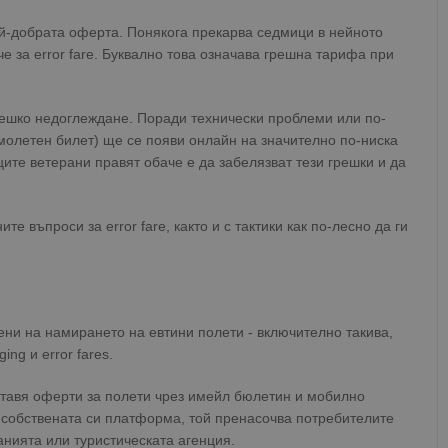
ай-добрата оферта. Понякога прекарва седмици в нейното
че за error fare. Буквално това означава грешна тарифа при
вешко недоглеждане. Поради технически проблеми или по-
амолетен билет) ще се появи онлайн на значително по-ниска
ите ветерани правят обаче е да забелязват тези грешки и да
е въпроси за error fare, както и с тактики как по-лесно да ги
ни на намирането на евтини полети - включително такива,
ing и error fares.
доставя оферти за полети чрез имейл бюлетин и мобилно
 собствената си платформа, той пренасочва потребителите
нията или туристическата агенция.