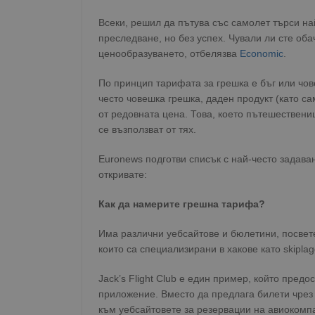
Всеки, решил да пътува със самолет търси н
преследване, но без успех. Чували ли сте оба
ценообразуването, отбелязва
Economic
.
По принцип тарифата за грешка е бъг или чо
често човешка грешка, даден продукт (като с
от редовната цена. Това, което пътешествениц
се възползват от тях.
Euronews подготви списък с най-често задаванит
откривате:
Как да намерите грешна тарифа?
Има различни уебсайтове и бюлетини, посвете
които са специализирани в хакове като skiplagg
Jack’s Flight Club е един пример, който пре
приложение. Вместо да предлага билети чрез
към уебсайтовете за резервации на авиокомпа