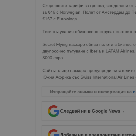
Скорошните тарифи за грешка, споделени от Ja
Име
за €46 с Norwegian. Полет от Амстердам до Пе
__RequestVerificationT
€167 с Eurowings.
Тези пътувания обикновено струват съответно
Secret Flying наскоро обяви полети в бизнес к
двупосочно пътуване с Iberia и LATAM Airline
VISITOR_PRIVACY_MET
3000 евро.
Сайтът също наскоро предупреди читателите з
Южна Африка със Swiss International Air Lines
__cf_bm
Изпращайте снимки и информация на
n
receive-cookie-depreca
Следвай ни в Google News
→
ASP.NET_SessionId
Добави ни в предпочитани източ