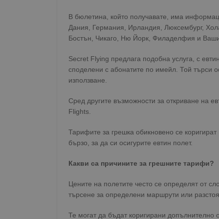
В бюлетина, който получавате, има информац
Дания, Германия, Ирландия, Люксембург, Хола
Бостън, Чикаго, Ню Йорк, Филаделфия и Ваши
Secret Flying предлага подобна услуга, с евти
споделени с абонатите по имейл. Той търси о
използване.
Сред другите възможности за откриване на ев
Flights.
Тарифите за грешка обикновено се коригират 
бързо, за да си осигурите евтин полет.
Какви са причините за грешните тарифи?
Цените на полетите често се определят от сло
търсене за определени маршрути или разстоя
Те могат да бъдат коригирани допълнително о