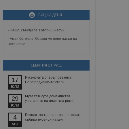
ВИЦ НА ДЕНЯ
не, зададена от уеб
 ASP.NET MVC
спре неразрешеното
т, известно като
- Пешо, събуди се. Говориш насън!
тове. Той не съдържа
щожава при затваряне
- Аман бе, жена. Остави ме поне насън да
кажа нещо...
ение на съгласието на
ст за тяхното
а данни за съгласието
ични политики и
СЪБИТИЯ ОТ РУСЕ
антира, че техните
 сесии.
Русенската опера превзема
аничаване между хората
17
а, за да се правят
Белоградчишките скали
хния уебсайт.
ЮЛИ
Музеят в Русе домакинства
29
сигнализира на
ушиването на гигантска рокля
 на бисквитките,
ЮЛИ
а съответствие и
ндарти и
Безплатна тренировка на открито
4
събира русенци на кея
ck и предоставя
АВГ
требител използва