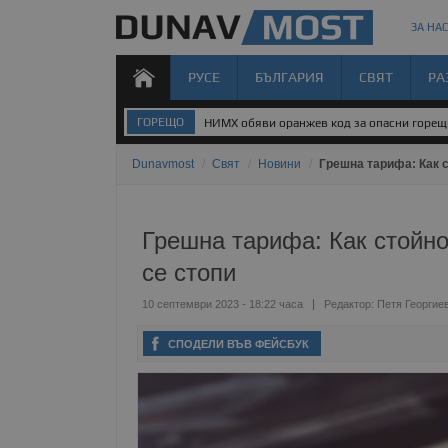
ЗА НАС
РУСЕ
БЪЛГАРИЯ
СВЯТ
РА
ГОРЕЩО
НИМХ обяви оранжев код за опасни горе
Dunavmost
/
Свят
/
Новини
/
Грешна тарифа: Как 
Грешна тарифа: Как стойно
се стопи
10 септември 2023 - 18:22 часа
Редактор:
Петя Георгие
СПОДЕЛИ ВЪВ ФЕЙСБУК