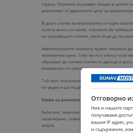
страна. Понякога възникват грешки в цените на
различават от директните цени на авиокомпан
В други случаи конвертирането от една валут
полета много по-евтин, отколкото би трябва
на свързващите полети, което води до по-нис
Авиокомпаниите понякога правят грешката да
икономична цена. Това често е ключът към на
образуват до голяма степен от данъци и допъ
независимо от грешките.
Тъй като технологиите се подобряват и изкуст
по-редки и ще бъдат коригирани по-бързо, ког
Отговорно и
Какви са рисковете от резервиране на гр
Ние и нашите парт
Билетите, закупени със сгрешена цена обкнов
получаваме достъп
гарантирано, освен ако в страната, от която 
вашия IP адрес, у
казуси.
и съдържание, изм