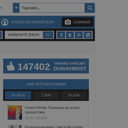
И
РУСЕНСКИ РЕПОРТЕРИ
СНИМАЙ
НОВИНИТЕ ВЧЕРА
107
147402
ФЕНОВЕ ХАРЕСВАТ
DUNAVMOST
НАЙ-ЧЕТЕНИ НОВИНИ
24 ЧАСА
7 ДНИ
30 ДНИ
Георги Рачев: Горещини до второ
пришествие
10:15 | 7.8.2026 г.
Русенски музикант смеси Металика