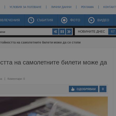
УСЛОВИЯ ЗА ПОЛЗВАНЕ
ЛИЧНИ ДАННИ
РЕКЛАМА
КОНТАКТ
ЗВЛЕЧЕНИЯ
СЪБИТИЯ
ФОТО
ВИДЕО
НОВИНИТЕ ДНЕС
67
щини
стойността на самолетните билети може да се стопи
стта на самолетните билети може да
ва
Коментари: 0
0
ОДОБРЯВАМ