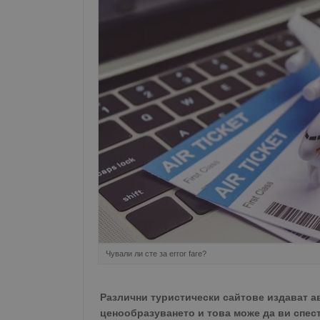
Чували ли сте за error fare?
Различни туристически сайтове издават а
ценообразуването и това може да ви спес