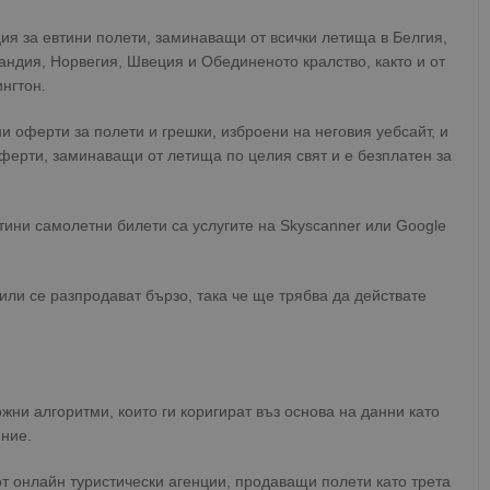
ия за евтини полети, заминаващи от всички летища в Белгия,
ндия, Норвегия, Швеция и Обединеното кралство, както и от
нгтон.
ни оферти за полети и грешки, изброени на неговия уебсайт, и
ферти, заминаващи от летища по целия свят и е безплатен за
тини самолетни билети са услугите на Skyscanner или Google
или се разпродават бързо, така че ще трябва да действате
жни алгоритми, които ги коригират въз основа на данни като
ние.
т онлайн туристически агенции, продаващи полети като трета