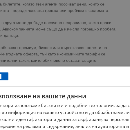
 билетите, когато тези агенти посочват цени, които се
ията - поради човешка грешка или проблем в системата.
а в друга може да бъде посочено неправилно, което прави
ло. Авиокомпанията може също да изчисли погрешно пробега
ки данъци.
 обявяват премиум, бизнес или първокласен полет и на
й-изгодната оферта, тъй като икономичните тарифи се
лнителни такси, които обикновено остават същите,
веният интелект поема контрола, eror fear вероятно ще станат
ато възникнат.
зползване на вашите данни
ешна тарифа?
ньори използваме бисквитки и подобни технологии, за да 
ено се приемат от авиокомпаниите без проблем, но това не е
 до информация на вашето устройство и да обработваме ли
идвате няма изрично създаден закон, който да защитава такива
никални идентификатори и данни за сърфиране, за персона
ерване на реклами и съдържание, анализ на аудиторията и