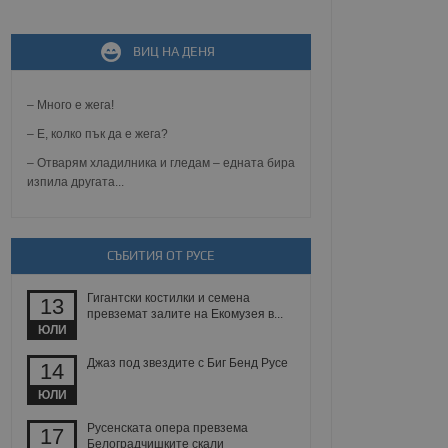
ВИЦ НА ДЕНЯ
не, зададена от уеб
 ASP.NET MVC
спре неразрешеното
т, известно като
– Много е жега!
тове. Той не съдържа
щожава при затваряне
– Е, колко пък да е жега?
– Отварям хладилника и гледам – едната бира
ение на съгласието на
изпила другата...
ст за тяхното
а данни за съгласието
ични политики и
антира, че техните
 сесии.
СЪБИТИЯ ОТ РУСЕ
аничаване между хората
а, за да се правят
Гигантски костилки и семена
хния уебсайт.
13
превземат залите на Екомузея в...
ЮЛИ
сигнализира на
 на бисквитките,
Джаз под звездите с Биг Бенд Русе
14
а съответствие и
ндарти и
ЮЛИ
ck и предоставя
Русенската опера превзема
17
требител използва
Белоградчишките скали