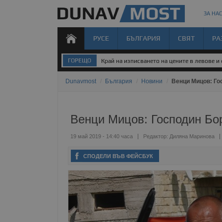
ЗА НАС
РУСЕ
БЪЛГАРИЯ
СВЯТ
РА
ГОРЕЩО
Край на изписването на цените в левове и
Dunavmost
/
България
/
Новини
/
Венци Мицов: Го
Венци Мицов: Господин Бо
19 май 2019 - 14:40 часа
Редактор:
Диляна Маринова
СПОДЕЛИ ВЪВ ФЕЙСБУК