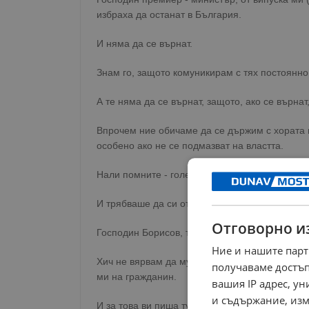
избраха да останат в България.
И няма да се върнат.
Знам го, защото комуникирам с тях постоянно
А те няма да се върнат, защото, ако се върна
Впрочем ние обичаме да се държим с хората на
особено ако не се подмазват на властта.
Нали помните - големият български поет Хрис
И трябваше да си отиде, за да се сетим какво 
Отговорно и
Господин Борисов, това е накратко.
Ние и нашите парт
Хич не вярвам да му обърнете внимание, но 
получаваме достъп
ми на гражданин.
вашия IP адрес, у
и съдържание, изм
И за това ви пиша тук.