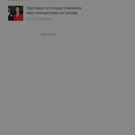
Парламентът плаща 6 милиона
евро обезщетение на Баневи
22:33 | 5.8.2026 г.
РЕКЛАМА