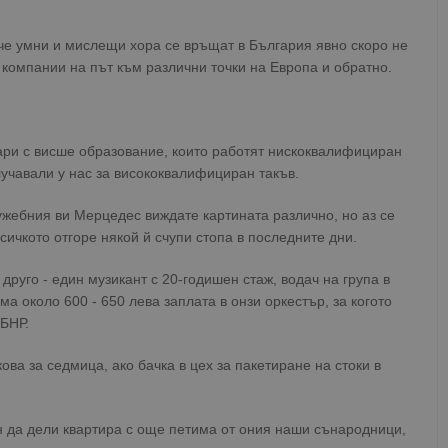
вече умни и мислещи хора се връщат в България явно скоро не
компании на път към различни точки на Европа и обратно.
ари с висше образование, които работят нискоквалифициран
лучавали у нас за висококвалифициран такъв.
ужебния ви Мерцедес виждате картината различно, но аз се
всичкото отгоре някой й счупи стопа в последните дни.
друго - един музикант с 20-годишен стаж, водач на група в
а около 600 - 650 лева заплата в онзи оркестър, за когото
 БНР.
ова за седмица, ако бачка в цех за пакетиране на стоки в
н да дели квартира с още петима от ония наши сънародници,