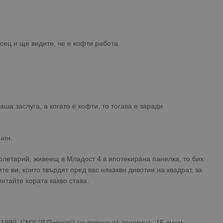
сец и ще видите, че е кофти работа.
аша заслуга, а когато е кофти, то тогава е заради
чин.
ролетарий, живеещ в Младост 4 в ипотекирана панелка, то бих
те ви, които твърдят пред вас някакви дивотии на квадрат, за
питайте хората какво става.
(1990, СМУ "Л.Пипков") не повече от десетина -15 души