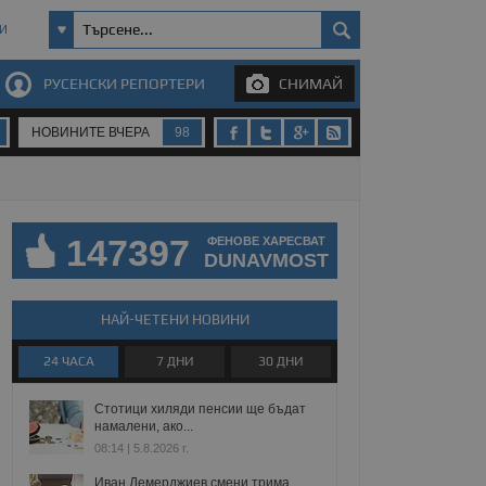
И
РУСЕНСКИ РЕПОРТЕРИ
СНИМАЙ
НОВИНИТЕ ВЧЕРА
98
147397
ФЕНОВЕ ХАРЕСВАТ
DUNAVMOST
НАЙ-ЧЕТЕНИ НОВИНИ
24 ЧАСА
7 ДНИ
30 ДНИ
Стотици хиляди пенсии ще бъдат
намалени, ако...
08:14 | 5.8.2026 г.
Иван Демерджиев смени трима