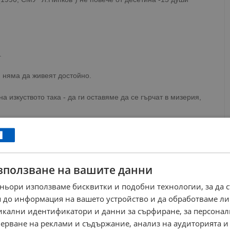
.
т, няма да живеят достойно.
 изкуството така - да ги оставяме да се гърчат в мизерия,
то Фотев бе осъден за 120 лева сметка за телефон...
точно сме загубили...
зползване на вашите данни
ньори използваме бисквитки и подобни технологии, за да 
подобни твърдения от ваша страна ме обиждат в качеството
 до информация на вашето устройство и да обработваме ли
никални идентификатори и данни за сърфиране, за персона
ерване на реклами и съдържание, анализ на аудиторията и