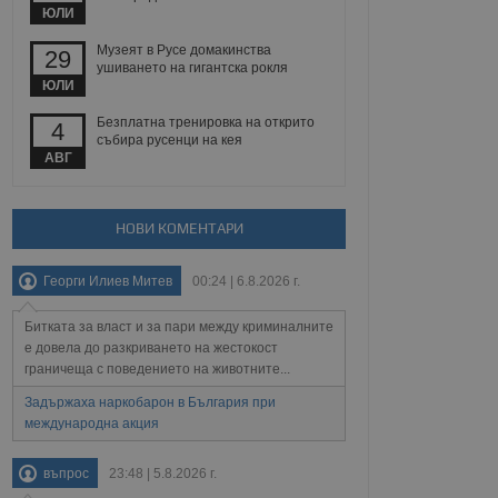
йният потребител може
ЮЛИ
 уебсайт.
Музеят в Русе домакинства
29
ушиването на гигантска рокля
ЮЛИ
Описание
Безплатна тренировка на открито
4
събира русенци на кея
ребителски
елското поведение и
АВГ
раници на сайта. Тя
яване на сайта. Тя
не на прегледи на
формация, която е
взаимодействат с
нкционалност в целия
прекарано на
редпочитанията на
НОВИ КОМЕНТАРИ
 сайтове; тя може
остта на социалните
тора на сайта.
използва новата или
Георги Илиев Митев
00:24 | 6.8.2026 г.
елски взаимодействия
нето и потребителския
Битката за власт и за пари между криминалните
рез събиране на данни
е довела до разкриването на жестокост
 помага за
граничеща с поведението на животните...
отребителите се
тапите на тестване.
Задържаха наркобарон в България при
международна акция
тистически данни,
 броя на посещенията,
 са били заредени.
елския опит.
въпрос
23:48 | 5.8.2026 г.