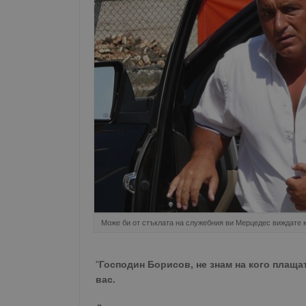
Може би от стъклата на служебния ви Мерцедес виждате 
"
Господин Борисов, не знам на кого плащат
вас.