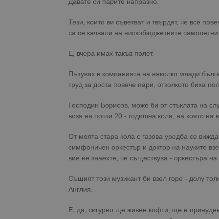
Давате си парите напразно.
Тези, които ви съветват и твърдят, че все по
са се качвали на нискобюджетните самолетни 
Е, вчера имах такъв полет.
Пътувах в компанията на няколко млади бълг
труд за доста повече пари, отколкото биха по
Господин Борисов, може би от стъклата на сл
возя на почти 20 - годишна кола, на която на 
От моята стара кола с газова уредба се вижда 
симфоничен оркестър и доктор на науките взем
вие не знаехте, че съществува - оркестъра на
Същият този музикант би взел горе - долу толк
Англия.
Е, да, сигурно ще живее кофти, ще е принуде