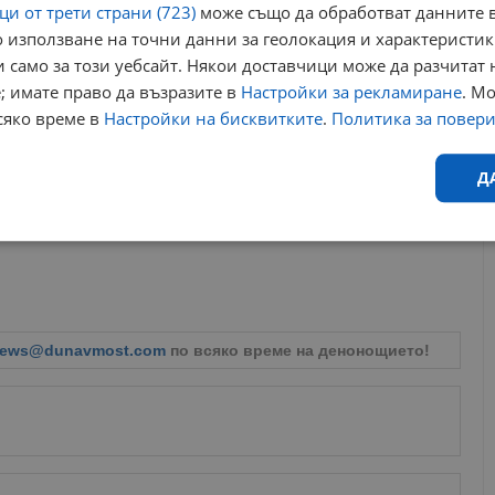
и от трети страни (723)
може също да обработват данните в
 използване на точни данни за геолокация и характеристик
 само за този уебсайт. Някои доставчици може да разчитат 
; имате право да възразите в
Настройки за рекламиране
. М
сяко време в
Настройки на бисквитките
.
Политика за повер
 от глад, ако някой ги пусне за един месец на свободния
Д
ова лесно да се оцелее.
Ефективност
Таргетиране
Функционалност
Н
ews@dunavmost.com
по всяко време на денонощието!
еобходимо
Ефективност
Таргетиране
Функционалност
Неклас
исквитки позволяват основната функционалност на уебсайта, като потребителско
не може да се използва правилно без строго необходими бисквитки.