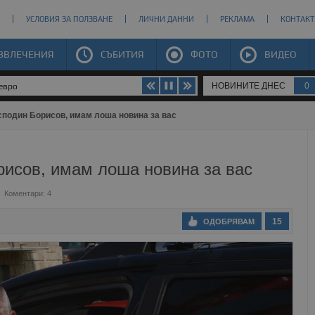
УСЛОВИЯ ЗА ПОЛЗВАНЕ
ЛИЧНИ ДАННИ
РЕКЛАМА
КОНТАКТ
ЗВЛЕЧЕНИЯ
СЪБИТИЯ
ФОТО
ВИДЕО
НОВИНИТЕ ДНЕС
0
 евро
сподин Борисов, имам лоша новина за вас
рисов, имам лоша новина за вас
Коментари: 4
15
ОДОБРЯВАМ