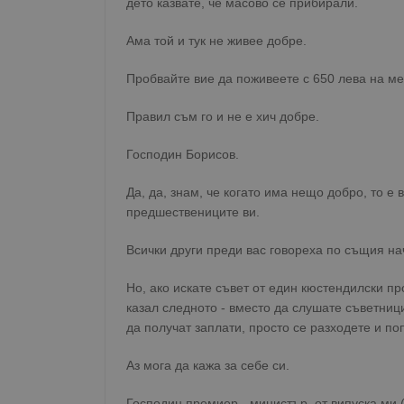
дето казвате, че масово се прибирали.
Ама той и тук не живее добре.
Пробвайте вие да поживеете с 650 лева на ме
Правил съм го и не е хич добре.
Господин Борисов.
Да, да, знам, че когато има нещо добро, то е в
предшествениците ви.
Всички други преди вас говореха по същия на
Но, ако искате съвет от един кюстендилски п
казал следното - вместо да слушате съветници
да получат заплати, просто се разходете и по
Аз мога да кажа за себе си.
Господин премиер - министър, от випуска ми 