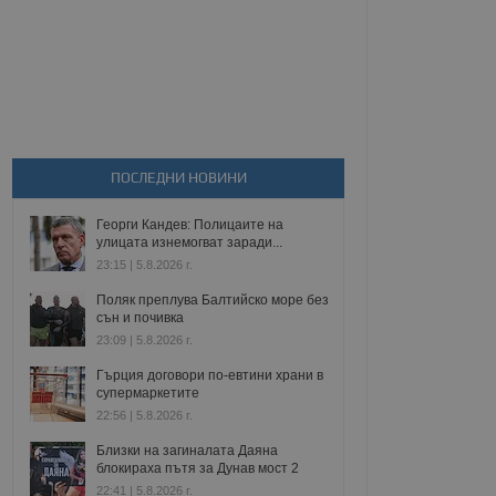
ПОСЛЕДНИ НОВИНИ
Георги Кандев: Полицаите на
улицата изнемогват заради...
23:15 | 5.8.2026 г.
Поляк преплува Балтийско море без
сън и почивка
23:09 | 5.8.2026 г.
Гърция договори по-евтини храни в
супермаркетите
22:56 | 5.8.2026 г.
Близки на загиналата Даяна
блокираха пътя за Дунав мост 2
22:41 | 5.8.2026 г.