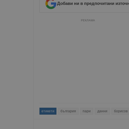
Добави ни в предпочитани източ
Име
__RequestVerificationT
РЕКЛАМА
VISITOR_PRIVACY_MET
__cf_bm
receive-cookie-depreca
етикети
българия
пари
данни
борисов
ASP.NET_SessionId