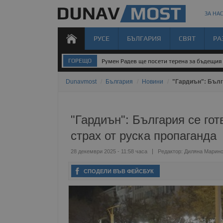
ЗА НАС
РУСЕ
БЪЛГАРИЯ
СВЯТ
РА
ГОРЕЩО
Румен Радев ще посети терена за бъдещия 
Dunavmost
/
България
/
Новини
/
"Гардиън": Бълга
"Гардиън": България се гот
страх от руска пропаганда
28 декември 2025 - 11:58 часа
Редактор:
Диляна Марин
СПОДЕЛИ ВЪВ ФЕЙСБУК