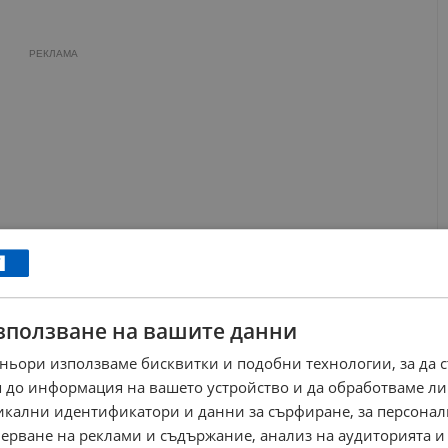
РЕКЛАМА
зползване на вашите данни
ньори използваме бисквитки и подобни технологии, за да 
ление
 до информация на вашето устройство и да обработваме ли
никални идентификатори и данни за сърфиране, за персона
мание на сложната политическа обстановка в страната.
ерване на реклами и съдържание, анализ на аудиторията и
язков е подало оставка миналата седмица след масови