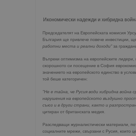
Икономически надежди и хибридна войн
Председателят на Европейската комисия Урсу
България ще привлече повече инвестиции, ще
работни места и реални доходи"
за граждани
Въпреки оптимизма на европейските лидери, 
скорошното си посещение в София еврокомис
значението на европейското единство в услови
той беше категоричен:
"Не е тайна, че Русия води хибридна война 
нарушения на европейското въздушно прост
съюз и в други страни, както и разпростра
цитиран от британската медия.
Разследващи журналистически материали, по
социалните мрежи, свързани с Русия, които ц