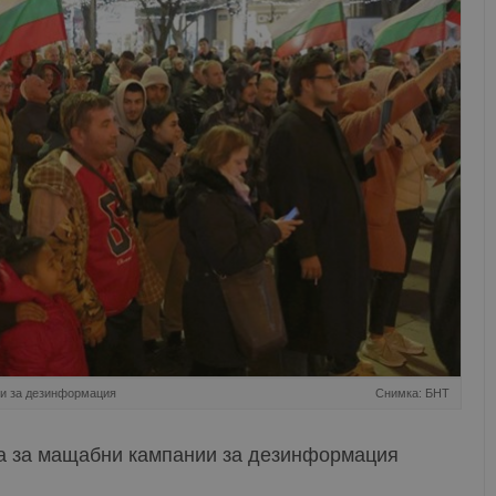
ии за дезинформация
Снимка: БНТ
а за мащабни кампании за дезинформация