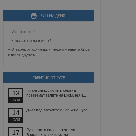
ВИЦ НА ДЕНЯ
не, зададена от уеб
 ASP.NET MVC
спре неразрешеното
т, известно като
– Много е жега!
тове. Той не съдържа
щожава при затваряне
– Е, колко пък да е жега?
– Отварям хладилника и гледам – едната бира
ение на съгласието на
изпила другата...
ст за тяхното
а данни за съгласието
ични политики и
антира, че техните
 сесии.
СЪБИТИЯ ОТ РУСЕ
аничаване между хората
а, за да се правят
Гигантски костилки и семена
хния уебсайт.
13
превземат залите на Екомузея в...
ЮЛИ
сигнализира на
 на бисквитките,
Джаз под звездите с Биг Бенд Русе
14
а съответствие и
ндарти и
ЮЛИ
ck и предоставя
Русенската опера превзема
17
требител използва
Белоградчишките скали