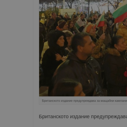
Британското издание предупреждава за мащабни кампан
Британското издание предупреждав