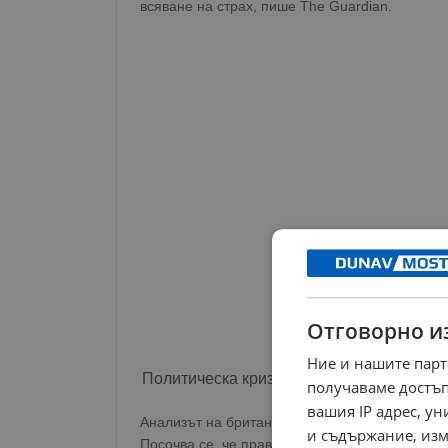
всяване на страх, пише The Guardian.
Отговорно и
Ние и нашите парт
Политическа криза и обществено разде
получаваме достъп
вашия IP адрес, у
Анализът на британското издание обръща вни
и съдържание, изм
Посочва се, че правителството на Росен Жел