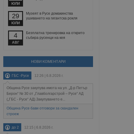
йният потребител може
ЮЛИ
 уебсайт.
Музеят в Русе домакинства
29
ушиването на гигантска рокля
ЮЛИ
Описание
Безплатна тренировка на открито
4
събира русенци на кея
ребителски
елското поведение и
АВГ
раници на сайта. Тя
яване на сайта. Тя
не на прегледи на
формация, която е
взаимодействат с
нкционалност в целия
прекарано на
редпочитанията на
НОВИ КОМЕНТАРИ
 сайтове; тя може
остта на социалните
тора на сайта.
използва новата или
ГБС -Русе
12:26 | 6.8.2026 г.
елски взаимодействия
нето и потребителския
Община Русе закупува имота на ул. „Д-р Петър
рез събиране на данни
Берон“ № 30 от „Главболгарстрой – Русе“ АД
 помага за
(„ГБС - Русе“ АД).Закупуването е...
отребителите се
тапите на тестване.
Община Русе бави отговори за скандален
строеж
тистически данни,
 броя на посещенията,
 са били заредени.
елския опит.
до 2
12:15 | 6.8.2026 г.