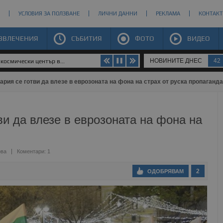
УСЛОВИЯ ЗА ПОЛЗВАНЕ
ЛИЧНИ ДАННИ
РЕКЛАМА
КОНТАКТ
ЗВЛЕЧЕНИЯ
СЪБИТИЯ
ФОТО
ВИДЕО
НОВИНИТЕ ДНЕС
42
космически център в...
рия се готви да влезе в еврозоната на фона на страх от руска пропаганда
ви да влезе в еврозоната на фона на
ова
Коментари: 1
2
ОДОБРЯВАМ