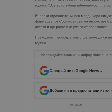
година.
"Все едно губиш идентичността си.
Име
__RequestVerificationT
Въпреки страховете, много млади хора вижда
фармацевт от София, вярва, че еврото ще бъд
детето ѝ ще расте в държава от еврозоната.
Преходният период, в който ще може да се пл
година.
VISITOR_PRIVACY_MET
Изпращайте снимки и информация на
n
__cf_bm
Следвай ни в Google News
→
receive-cookie-depreca
Добави ни в предпочитани източ
РЕКЛАМА
ASP.NET_SessionId