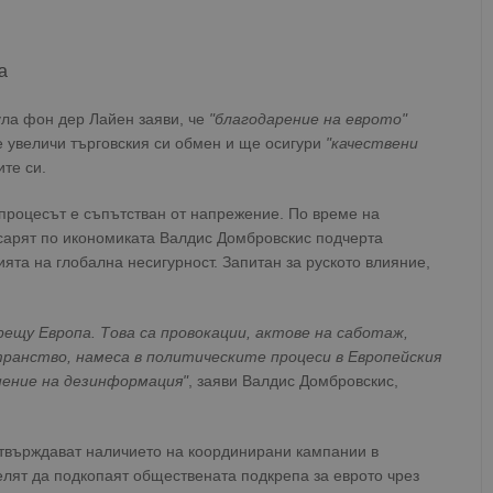
а
ла фон дер Лайен заяви, че
"благодарение на еврото"
 увеличи търговския си обмен и ще осигури
"качествени
те си.
процесът е съпътстван от напрежение. По време на
арят по икономиката Валдис Домбровскис подчерта
ята на глобална несигурност. Запитан за руското влияние,
срещу Европа. Това са провокации, актове на саботаж,
ранство, намеса в политическите процеси в Европейския
нение на дезинформация"
, заяви Валдис Домбровскис,
твърждават наличието на координирани кампании в
елят да подкопаят обществената подкрепа за еврото чрез