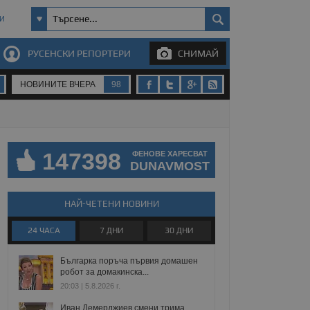
И
РУСЕНСКИ РЕПОРТЕРИ
СНИМАЙ
НОВИНИТЕ ВЧЕРА
98
147398
ФЕНОВЕ ХАРЕСВАТ
DUNAVMOST
НАЙ-ЧЕТЕНИ НОВИНИ
24 ЧАСА
7 ДНИ
30 ДНИ
Българка поръча първия домашен
робот за домакинска...
20:03 | 5.8.2026 г.
Иван Демерджиев смени трима