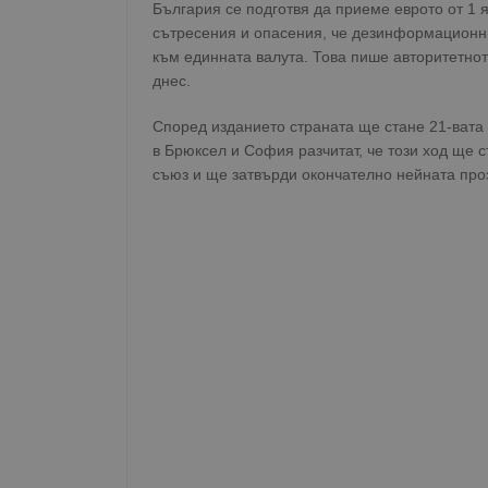
България се подготвя да приеме еврото от 1
сътресения и опасения, че дезинформационни
към единната валута. Това пише авторитетно
днес.
Според изданието страната ще стане 21-вата
в Брюксел и София разчитат, че този ход ще 
съюз и ще затвърди окончателно нейната про