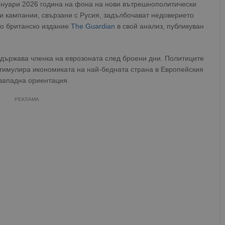
 януари 2026 година на фона на нови вътрешнополитически
 кампании, свързани с Русия, задълбочават недоверието
то британско издание
The Guardian
в свой анализ, публикуван
 държава членка на еврозоната след броени дни. Политиците
стимулира икономиката на най-бедната страна в Европейския
западна ориентация.
РЕКЛАМА