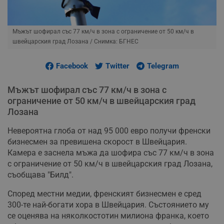
Мъжът шофирал със 77 км/ч в зона с ограничение от 50 км/ч в
швейцарския град Лозана
/ Снимка: БГНЕС
Facebook
Twitter
Telegram
Мъжът шофирал със 77 км/ч в зона с
ограничение от 50 км/ч в швейцарския град
Лозана
Невероятна глоба от над 95 000 евро получи френски
бизнесмен за превишена скорост в Швейцария.
Камера е заснела мъжа да шофира със 77 км/ч в зона
с ограничение от 50 км/ч в швейцарския град Лозана,
съобщава "Билд".
Според местни медии, френският бизнесмен е сред
300-те най-богати хора в Швейцария. Състоянието му
се оценява на няколкостотин милиона франка, което