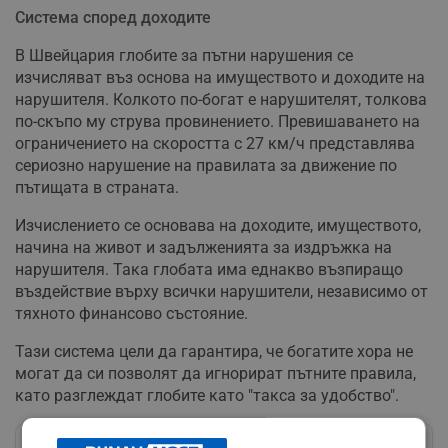
Система според доходите
В Швейцария глобите за пътни нарушения се
изчисляват въз основа на имуществото и доходите на
нарушителя. Колкото по-богат е нарушителят, толкова
по-скъпо му струва провинението. Превишаването на
ограничението на скоростта с 27 км/ч представлява
сериозно нарушение на правилата за движение по
пътищата в страната.
Изчислението се основава на доходите, имуществото,
начина на живот и задълженията за издръжка на
нарушителя. Така глобата има еднакво възпиращо
въздействие върху всички нарушители, независимо от
тяхното финансово състояние.
Тази система цели да гарантира, че богатите хора не
могат да си позволят да игнорират пътните правила,
като разглеждат глобите като "такса за удобство".