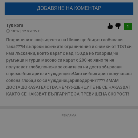
Натискайки на бутона "Вход с google" по-долу, коментарът ви ще
Некласифицирани
бъде публикуван анонимно под псевдонима който сте попълнили
по-горе в полето "Твоето име". Никаква лична информация за вас
няма да бъде съхранявана при нас или показвана на други
потребители.
Тук кога
1
18:07 | 12.8.2025 г.
Подчинените шофьорчета на Шиши ще бъдят глобявани 
така???И въпреки всичките ограничения и снимки от ТОЛ си 
Строго необходимо
Ефективност
има лъскачки, които карат с над 150,да не говорим,че 
Таргетиране
Функционалност
румънци и турци масово си карат с 200 но явно те не 
получават глоби,понеже законите са ни доста збъркани 
Некласифицирани
спрямо българите и чужденците!Ако си българин получаваш 
Строго необходимите бисквитки позволяват основната
солена глоба,ако си чужденец,ариведерчи?????ИМАМ 
функционалност на уебсайта, като потребителско
ДОСТА ДОКАЗАТЕЛСТВА,ЧЕ ЧУЖДЕНЦИТЕ НЕ СЕ НАКАЗВАТ 
влизане и управление на акаунта. Уебсайтът не може да
КАКТО СЕ НАКЗВАТ БЪЛГАРИТЕ ЗА ПРЕВИШЕНА СКОРОСТ!
се използва правилно без строго необходими
бисквитки.
Валиден
Име
Доставчик
/
Домейн
О
до
РЕКЛАМА
__RequestVerificationToken
Сесия
Т
Microsoft
п
Corporation
ф
www.dunavmost.com
з