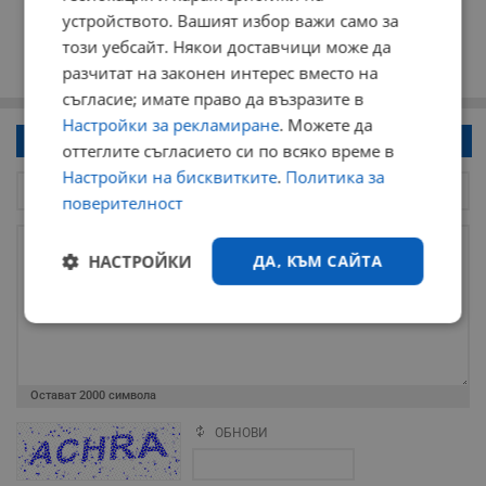
устройството. Вашият избор важи само за
този уебсайт. Някои доставчици може да
разчитат на законен интерес вместо на
съгласие; имате право да възразите в
Настройки за рекламиране
. Можете да
Напиши коментар!
оттеглите съгласието си по всяко време в
Настройки на бисквитките
.
Политика за
поверителност
НАСТРОЙКИ
ДА, КЪМ САЙТА
Строго
Ефективност
необходимо
Остават
2000
символа
Таргетиране
Функционалност
ОБНОВИ
Поради зачестилите злоупотреби в сайта, за да оставите анонимен
коментар или да гласувате изискваме да се идентифицирате с
google акаунт.