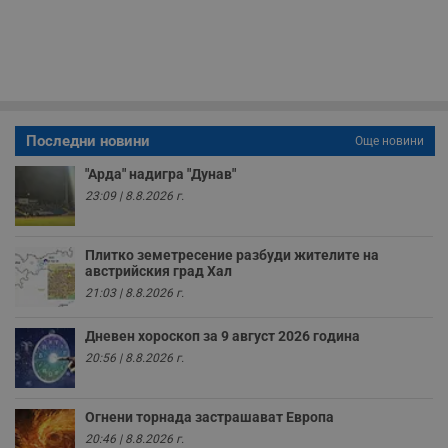
з
с
п
о
р
п
н
п
к
ч
Последни новини
Още новини
п
с
"Арда" надигра "Дунав"
б
23:09 | 8.8.2026 г.
__cf_bm
29
Т
Cloudflare Inc.
минути
с
.twitter.com
59
р
секунди
м
Плитко земетресение разбуди жителите на
б
австрийския град Хал
о
у
21:03 | 8.8.2026 г.
п
о
и
Дневен хороскоп за 9 август 2026 година
т
20:56 | 8.8.2026 г.
receive-cookie-deprecation
.hit.gemius.pl
1 година
Т
с
с
н
Огнени торнада застрашават Европа
н
20:46 | 8.8.2026 г.
п