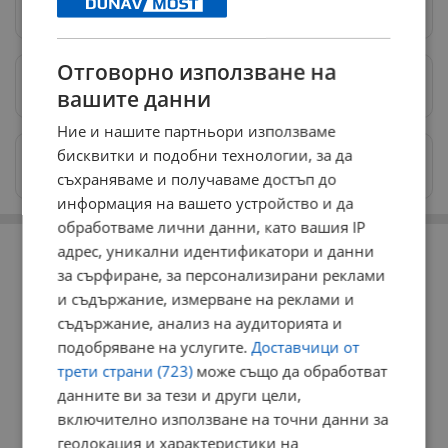
Следвай ни в Google News
→
Отговорно използване на
Предпочитани източници
→
вашите данни
Ние и нашите партньори използваме
бисквитки и подобни технологии, за да
Изпращайте снимки и информация на
news@dunavmost.com
съхраняваме и получаваме достъп до
информация на вашето устройство и да
обработваме лични данни, като вашия IP
РЕКЛАМА
адрес, уникални идентификатори и данни
за сърфиране, за персонализирани реклами
и съдържание, измерване на реклами и
съдържание, анализ на аудиторията и
подобряване на услугите.
Доставчици от
трети страни (723)
може също да обработват
данните ви за тези и други цели,
включително използване на точни данни за
геолокация и характеристики на