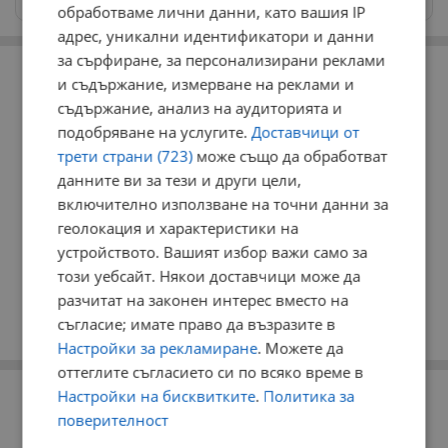
обработваме лични данни, като вашия IP
адрес, уникални идентификатори и данни
РЕКЛАМА
за сърфиране, за персонализирани реклами
и съдържание, измерване на реклами и
съдържание, анализ на аудиторията и
подобряване на услугите.
Доставчици от
трети страни (723)
може също да обработват
данните ви за тези и други цели,
включително използване на точни данни за
геолокация и характеристики на
устройството. Вашият избор важи само за
този уебсайт. Някои доставчици може да
разчитат на законен интерес вместо на
съгласие; имате право да възразите в
Настройки за рекламиране
. Можете да
оттеглите съгласието си по всяко време в
Настройки на бисквитките
.
Политика за
РЕКЛАМА
поверителност