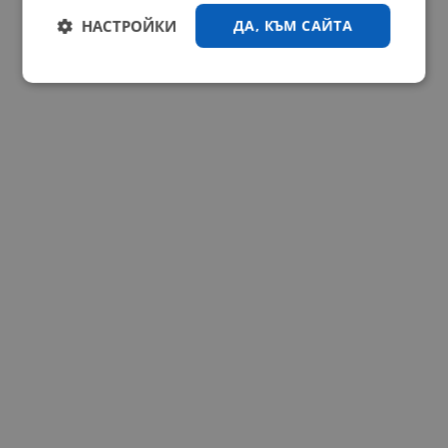
НАСТРОЙКИ
ДА, КЪМ САЙТА
Строго
Ефективност
необходимо
Таргетиране
Функционалност
Некласифицирани
Строго необходимо
Ефективност
Таргетиране
Функционалност