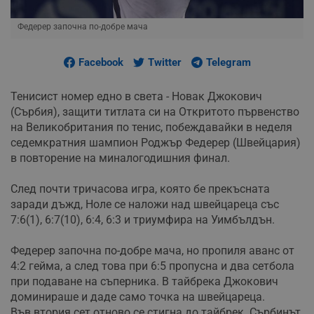
Федерер започна по-добре мача
Facebook
Twitter
Telegram
Тенисист номер едно в света - Новак Джокович
(Сърбия), защити титлата си на Откритото първенство
на Великобритания по тенис, побеждавайки в неделя
седемкратния шампион Роджър Федерер (Швейцария)
в повторение на миналогодишния финал.
След почти тричасова игра, която бе прекъсната
заради дъжд, Ноле се наложи над швейцареца със
7:6(1), 6:7(10), 6:4, 6:3 и триумфира на Уимбълдън.
Федерер започна по-добре мача, но пропиля аванс от
4:2 гейма, а след това при 6:5 пропусна и два сетбола
при подаване на съперника. В тайбрека Джокович
доминираше и даде само точка на швейцареца.
Във втория сет отново се стигна до тайбрек. Сърбинът