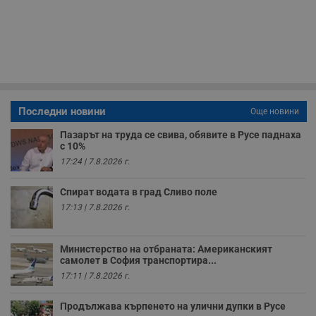
Некласифицирани
Строго необходимите бисквитки позволяват основната
функционалност на уебсайта, като потребителско
влизане и управление на акаунта. Уебсайтът не може да
се използва правилно без строго необходими
бисквитки.
Валиден
Име
Доставчик
/
Домейн
О
до
Последни новини
Още новини
__RequestVerificationToken
Сесия
Т
Microsoft
Пазарът на труда се свива, обявите в Русе паднаха
п
Corporation
с 10%
ф
www.dunavmost.com
з
17:24 | 7.8.2026 г.
п
и
п
Спират водата в град Сливо поле
A
т
17:13 | 7.8.2026 г.
е
д
н
п
Министерство на отбраната: Американският
с
самолет в София транспортира...
у
17:11 | 7.8.2026 г.
и
ф
н
Продължава кърпенето на улични дупки в Русе
м