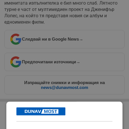
именитата изпълнителка е бил много слаб. Лятното
турне е част от мултимедиен проект на Дженифър
Лопес, на който тя представя новия си албум и
едноименен филм.
Следвай ни в Google News
→
Предпочитани източници
→
Изпращайте снимки и информация на
news@dunavmost.com
РЕКЛАМА