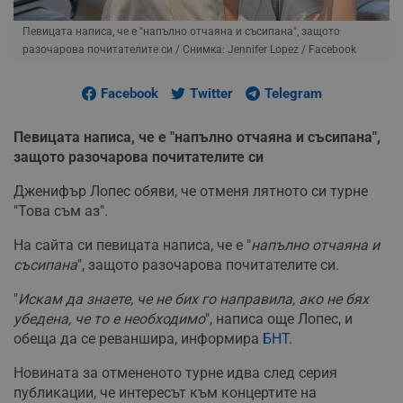
Певицата написа, че е "напълно отчаяна и съсипана", защото
разочарова почитателите си
/ Снимка: Jennifer Lopez / Facebook
Facebook
Twitter
Telegram
Певицата написа, че е "напълно отчаяна и съсипана",
защото разочарова почитателите си
Дженифър Лопес обяви, че отменя лятното си турне
"Това съм аз".
На сайта си певицата написа, че е "
напълно отчаяна и
съсипана
", защото разочарова почитателите си.
"
Искам да знаете, че не бих го направила, ако не бях
убедена, че то е необходимо
", написа още Лопес, и
обеща да се реваншира, информира
БНТ
.
Новината за отмененото турне идва след серия
публикации, че интересът към концертите на